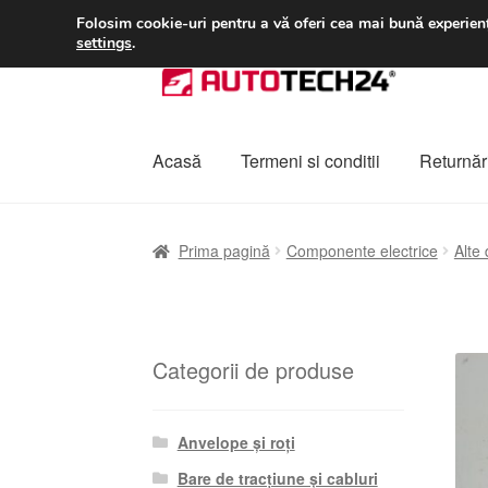
LIVRARE de la 33 lei
Folosim cookie-uri pentru a vă oferi cea mai bună experienț
settings
.
Sari
Sari
la
la
navigare
conținut
Acasă
Termeni si conditii
Returnări
Prima pagină
A lua legatura
Contul meu
Co
Prima pagină
Componente electrice
Alte
Plângere
Plățile
Politică de confidențialitat
Categorii de produse
Anvelope și roți
Bare de tracțiune și cabluri