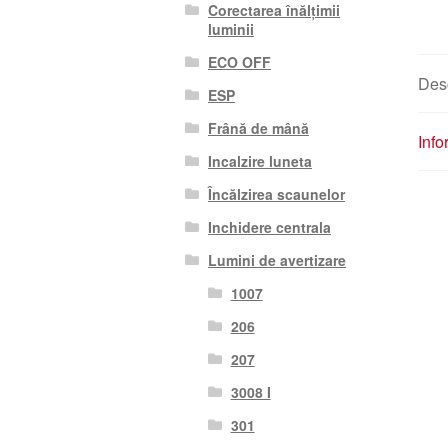
Corectarea înălțimii
luminii
ECO OFF
Des
ESP
Frână de mână
Info
Incalzire luneta
Încălzirea scaunelor
Inchidere centrala
Lumini de avertizare
1007
206
207
3008 I
301