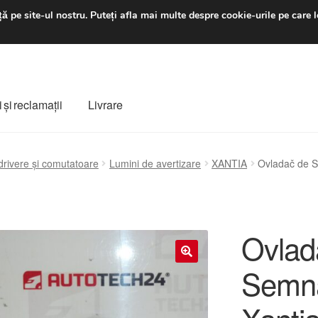
luni-vineri 9 a.m. - 4 p
ă pe site-ul nostru.
Puteți afla mai multe despre cookie-urile pe care l
 şi reclamații
Livrare
ș
Despre noi
Finalizare comandă
Livrare
Livrare în toată lumea
 drivere și comutatoare
Lumini de avertizare
XANTIA
Ovladač de S
e
Procedura de reclamație
Termeni si conditii
Ovlad
Semna
🔍