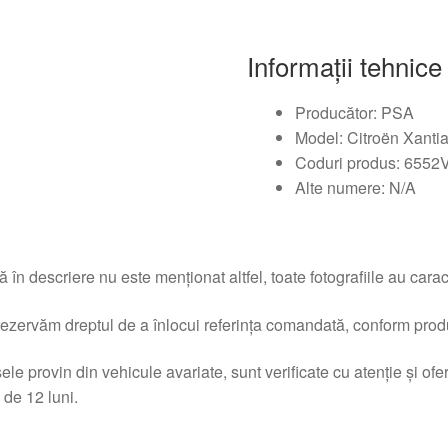
Informații tehnice
Producător: PSA
Model: Citroën Xanti
Coduri produs: 6552
Alte numere: N/A
 în descriere nu este menționat altfel, toate fotografiile au caracte
ezervăm dreptul de a înlocui referința comandată, conform produc
ele provin din vehicule avariate, sunt verificate cu atenție și of
 de 12 luni.