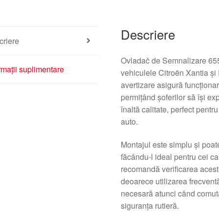
Descriere
criere
Ovladač de Semnalizare 655
rmații suplimentare
vehiculele Citroën Xantia și
avertizare asigură funcționa
permițând șoferilor să își ex
înaltă calitate, perfect pent
auto.
Montajul este simplu și poate
făcându-l ideal pentru cei ca
recomandă verificarea acestui
deoarece utilizarea frecvent
necesară atunci când comuta
siguranța rutieră.