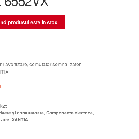
a 6552VX
nd produsul este in stoc
i avertizare, comutator semnalizator
TIA
t
K25
rivere și comutatoare
,
Componente electrice
,
izare
,
XANTIA
X