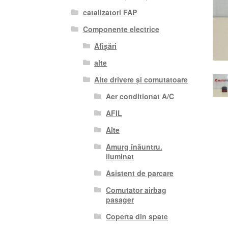
catalizatori FAP
Componente electrice
Afișări
alte
Alte drivere și comutatoare
Aer conditionat A/C
AFIL
Alte
Amurg înăuntru.
iluminat
Asistent de parcare
Comutator airbag
pasager
Coperta din spate