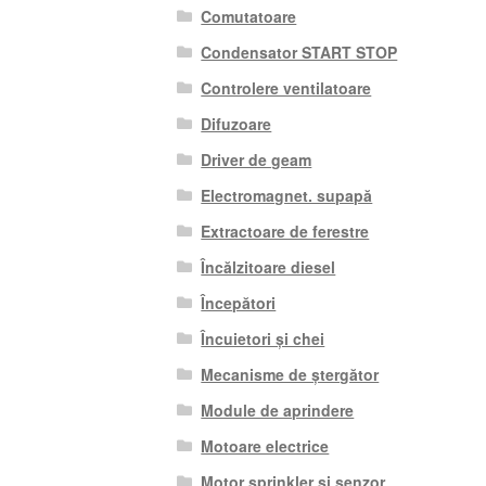
Comutatoare
Condensator START STOP
Controlere ventilatoare
Difuzoare
Driver de geam
Electromagnet. supapă
Extractoare de ferestre
Încălzitoare diesel
Începători
Încuietori și chei
Mecanisme de ștergător
Module de aprindere
Motoare electrice
Motor sprinkler si senzor