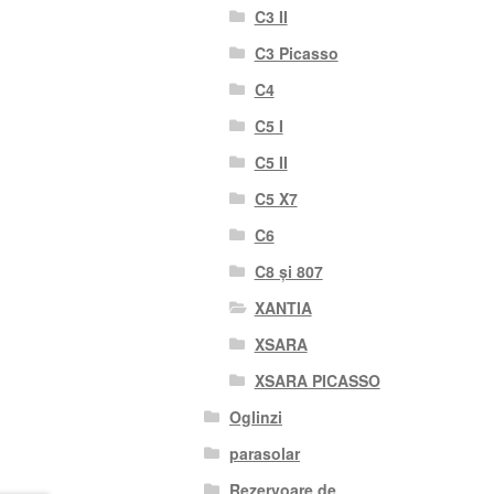
C3 II
C3 Picasso
C4
C5 I
C5 II
C5 X7
C6
C8 și 807
XANTIA
XSARA
XSARA PICASSO
Oglinzi
parasolar
Rezervoare de