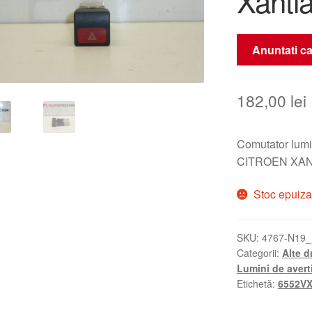
Xanti
Anuntati ca
182,00
lei
Comutator lumin
CITROEN XAN
Stoc epuiza
SKU:
4767-N19_
Categorii:
Alte d
Lumini de avert
Etichetă:
6552V