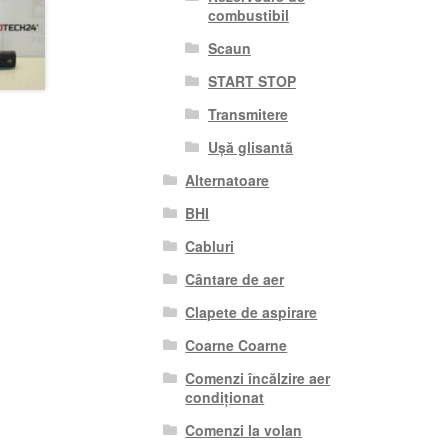
combustibil
Scaun
START STOP
Transmitere
Ușă glisantă
Alternatoare
BHI
Cabluri
Cântare de aer
Clapete de aspirare
Coarne Coarne
Comenzi încălzire aer
condiționat
Comenzi la volan