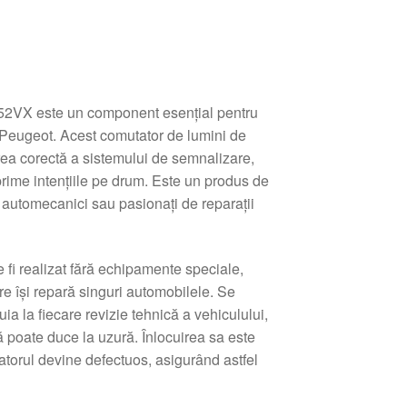
2VX este un component esențial pentru
 Peugeot. Acest comutator de lumini de
rea corectă a sistemului de semnalizare,
prime intențiile pe drum. Este un produs de
ru automecanici sau pasionați de reparații
 fi realizat fără echipamente speciale,
re își repară singuri automobilele. Se
a la fiecare revizie tehnică a vehiculului,
ă poate duce la uzură. Înlocuirea sa este
torul devine defectuos, asigurând astfel