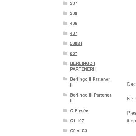
307
308
406
407
5008 I
607
BERLINGO I
PARTENERI I
Berlingo II Partener
Dacă
II
Berlingo III Partener
Ne r
III
C-Elysée
Pies
timp
C1 107
C2 și C3