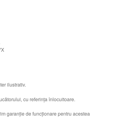
a
VX
r ilustrativ.
ătorului, cu referința înlocuitoare.
erim garanție de funcționare pentru acestea