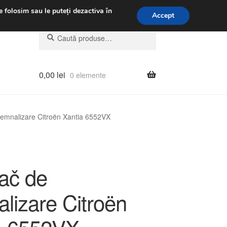
.m.
031 229 6816
e folosim sau le puteți dezactiva în
Accept
Caută
Caută
după:
0,00
lei
0 elemente
emnalizare Citroën Xantia 6552VX
ač de
lizare Citroën