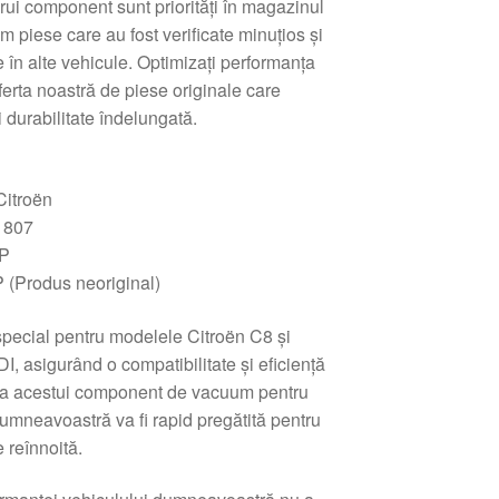
cărui component sunt priorități în magazinul
m piese care au fost verificate minuțios și
re în alte vehicule. Optimizați performanța
erta noastră de piese originale care
 durabilitate îndelungată.
itroën
 807
P
(Produs neoriginal)
special pentru modelele Citroën C8 și
, asigurând o compatibilitate și eficiență
ă a acestui component de vacuum pentru
mneavoastră va fi rapid pregătită pentru
e reînnoită.