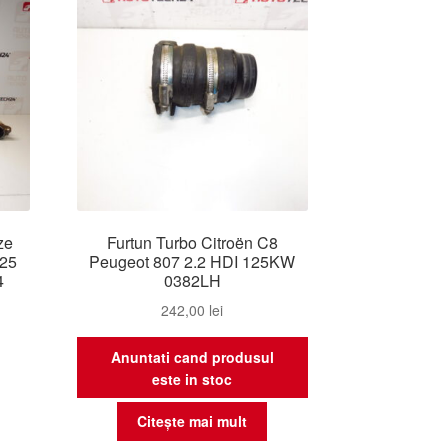
ze
Furtun Turbo Citroën C8
125
Peugeot 807 2.2 HDI 125KW
4
0382LH
242,00
lei
Anuntati cand produsul
este in stoc
Citește mai mult