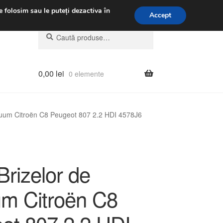
.m.
031 229 6816
e folosim sau le puteți dezactiva în
Accept
Caută
Caută
după:
0,00
lei
0 elemente
acuum Citroën C8 Peugeot 807 2.2 HDI 4578J6
Brizelor de
m Citroën C8