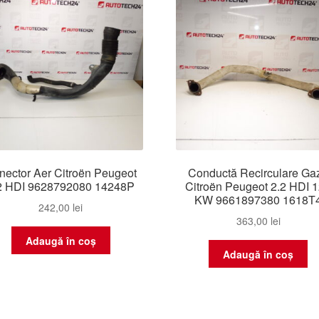
nector Aer Citroën Peugeot
Conductă Recirculare Ga
2 HDI 9628792080 14248P
Citroën Peugeot 2.2 HDI 
KW 9661897380 1618T
242,00
lei
363,00
lei
Adaugă în coș
Adaugă în coș