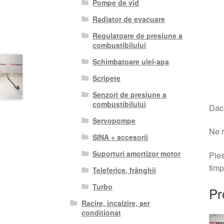
Pompe de vid
Radiator de evacuare
Regulatoare de presiune a
combustibilului
Schimbatoare ulei-apa
Scripete
Senzori de presiune a
combustibilului
Dacă
Servopompe
Ne r
SINA + accesorii
Suporturi amortizor motor
Pies
timp
Teleferice, frânghii
Turbo
Pr
Racire, incalzire, aer
conditionat