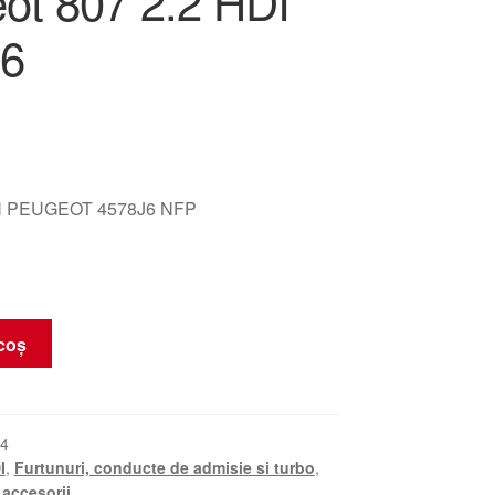
ot 807 2.2 HDI
6
 PEUGEOT 4578J6 NFP
coș
4
I
,
Furtunuri, conducte de admisie si turbo
,
 accesorii