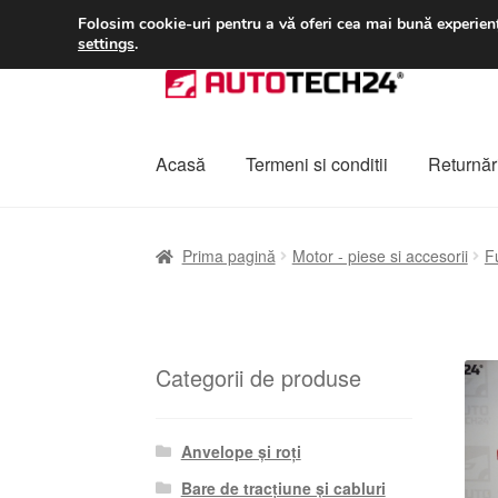
LIVRARE de la 33 lei
Folosim cookie-uri pentru a vă oferi cea mai bună experienț
settings
.
Sari
Sari
la
la
navigare
conținut
Acasă
Termeni si conditii
Returnări
Prima pagină
A lua legatura
Contul meu
Co
Prima pagină
Motor - piese si accesorii
F
Plângere
Plățile
Politică de confidențialitat
Categorii de produse
Anvelope și roți
Bare de tracțiune și cabluri