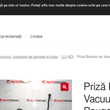
luni-vineri 9 a.m. - 4 p
ă pe site-ul nostru.
Puteți afla mai multe despre cookie-urile pe care l
 şi reclamații
Livrare
ș
Despre noi
Finalizare comandă
Livrare
Livrare în toată lumea
urtunuri, conducte de admisie si turbo
2.2 HDI
Priză Brizelor de V
e
Procedura de reclamație
Termeni si conditii
Priză 
Vacuu
🔍