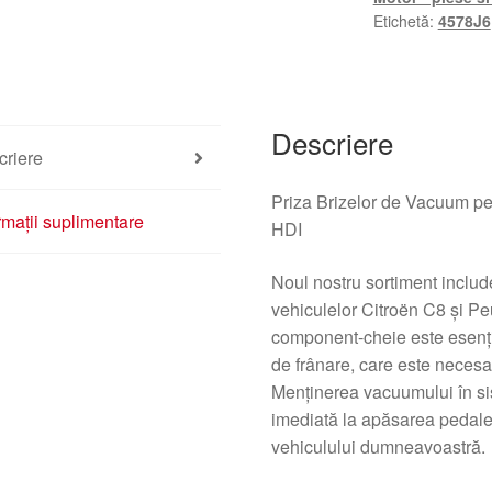
C8
Etichetă:
4578J6
Peugeot
807
2.2
HDI
Descriere
4578J6
criere
Priza Brizelor de Vacuum 
rmații suplimentare
HDI
Noul nostru sortiment includ
vehiculelor Citroën C8 și P
component-cheie este esenți
de frânare, care este necesa
Menținerea vacuumului în sis
imediată la apăsarea pedalei
vehiculului dumneavoastră.