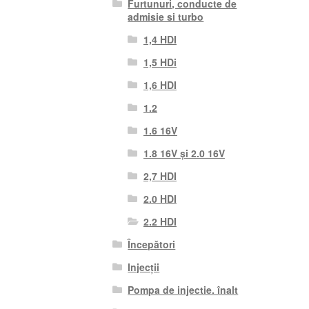
Furtunuri, conducte de
admisie si turbo
1,4 HDI
1,5 HDi
1,6 HDI
1.2
1.6 16V
1.8 16V și 2.0 16V
2,7 HDI
2.0 HDI
2.2 HDI
Începători
Injecții
Pompa de injectie. înalt