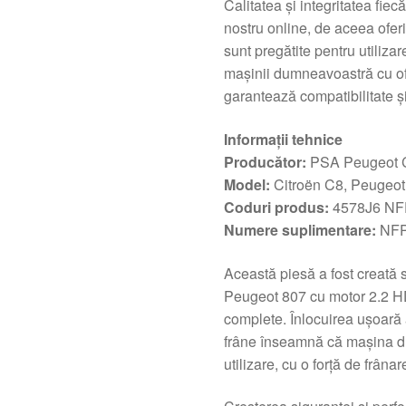
Calitatea și integritatea fie
nostru online, de aceea oferi
sunt pregătite pentru utiliza
mașinii dumneavoastră cu of
garantează compatibilitate și
Informații tehnice
Producător:
PSA Peugeot C
Model:
Citroën C8, Peugeot
Coduri produs:
4578J6 NF
Numere suplimentare:
NFP 
Această piesă a fost creată 
Peugeot 807 cu motor 2.2 HDI
complete. Înlocuirea ușoar
frâne înseamnă că mașina du
utilizare, cu o forță de frânar