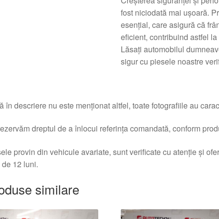
Creșterea siguranței și per
fost niciodată mai ușoară. 
esențial, care asigură că fr
eficient, contribuind astfel 
Lăsați automobilul dumneavo
sigur cu piesele noastre verif
 în descriere nu este menționat altfel, toate fotografiile au caracte
ezervăm dreptul de a înlocui referința comandată, conform produc
ele provin din vehicule avariate, sunt verificate cu atenție și of
 de 12 luni.
oduse similare