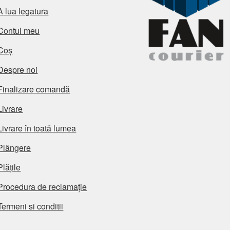
A lua legatura
Contul meu
Coș
Despre noi
Finalizare comandă
Livrare
Livrare în toată lumea
Plângere
Plățile
Procedura de reclamație
Termeni si conditii