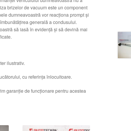
formanței vehiculului dumneavoastră nu a
Priza brizelor de vacuum este un component
ânele dumneavoastră vor reacționa prompt și
la îmbunătățirea generală a condusului.
astră să iasă în evidență și să devină mai
icate.
r ilustrativ.
ătorului, cu referința înlocuitoare.
erim garanție de funcționare pentru acestea