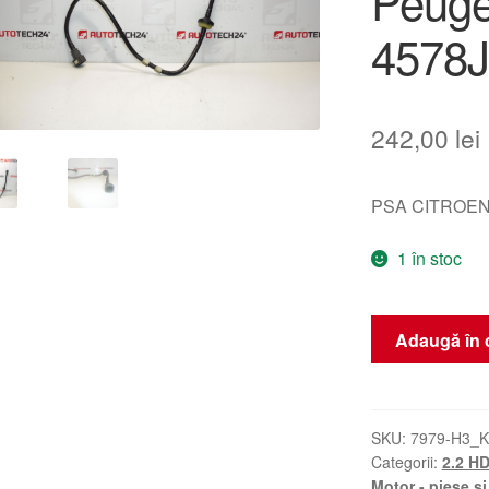
Peuge
4578J
242,00
lei
PSA CITROEN
1 în stoc
Cantitate
Adaugă în 
Priză
Brizelor
de
Vacuum
SKU:
7979-H3_K
Categorii:
2.2 HD
Citroën
Motor - piese si