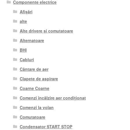
Componente electrice
Afișări
alte
Alte drivere și comutatoare
Alternatoare
BHI
Cabluri
Cântare de aer
Clapete de aspirare
Coarne Coarne
Comenzi încălzire aer condiționat
Comenzi la volan
Comutatoare
Condensator START STOP