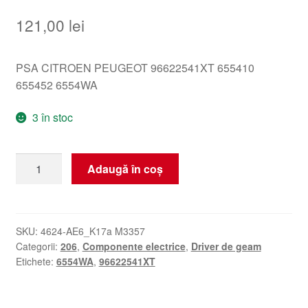
121,00
lei
PSA CITROEN PEUGEOT 96622541XT 655410
655452 6554WA
3 în stoc
Cantitate
Adaugă în coș
Comutator
Geam
Peugeot
206
SKU:
4624-AE6_K17a M3357
Categorii:
206
,
Componente electrice
,
Driver de geam
96622541XT
Etichete:
6554WA
,
96622541XT
6554WA