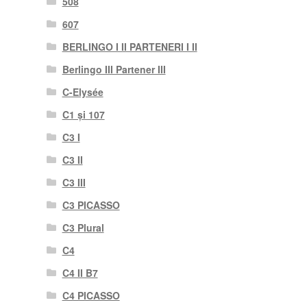
508
607
BERLINGO I II PARTENERI I II
Berlingo III Partener III
C-Elysée
C1 și 107
C3 I
C3 II
C3 III
C3 PICASSO
C3 Plural
C4
C4 II B7
C4 PICASSO