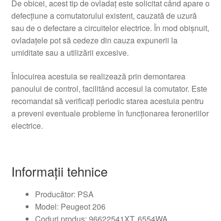
De obicei, acest tip de ovladaț este solicitat când apare o
defecțiune a comutatorului existent, cauzată de uzură
sau de o defectare a circuitelor electrice. În mod obișnuit,
ovladațele pot să cedeze din cauza expunerii la
umiditate sau a utilizării excesive.
Înlocuirea acestuia se realizează prin demontarea
panoului de control, facilitând accesul la comutator. Este
recomandat să verificați periodic starea acestuia pentru
a preveni eventuale probleme în funcționarea feroneriilor
electrice.
Informații tehnice
Producător: PSA
Model: Peugeot 206
Coduri produs: 96622541XT, 6554WA