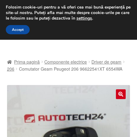
LIVRARE de la 33 lei
Folosim cookie-uri pentru a vă oferi cea mai bună experiență pe
site-ul nostru.
Puteți afla mai multe despre cookie-urile pe care
luni-vineri 9 a.m. - 4 p.m.
031 229 6816
le folosim sau le puteți dezactiva în
settings
.
Sari
Sari
Accept
Meniu
la
la
navigare
conținut
Prima pagină
Prima pagină
Componente electrice
Driver de geam
A lua legatura
206
Comutator Geam Peugeot 206 96622541XT 6554WA
Contul meu
Coș
🔍
Despre noi
Finalizare comandă