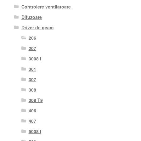
Controlere ventilatoare
Difuzoare
Driver de geam
206
207
3008 I
301
307
308
308 T9
406
407
5008 I