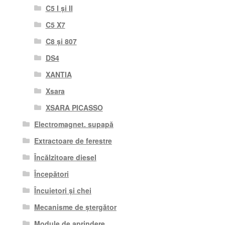
C5 I și II
C5 X7
C8 și 807
DS4
XANTIA
Xsara
XSARA PICASSO
Electromagnet. supapă
Extractoare de ferestre
Încălzitoare diesel
Începători
Încuietori și chei
Mecanisme de ștergător
Module de aprindere