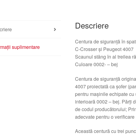
siguranță
Descriere
criere
Centura de siguranță în spate
rmații suplimentare
C-Crosser și Peugeot 4007
Scaunul stâng în al treilea r
Culoare 0002- – bej
Centura de siguranță origin
4007 proiectată ca șofer (par
pentru mașinile echipate cu 
interioară 0002 – bej. Părți d
de codul producătorului; Pr
adecvate pentru o verificare 
Această centură cu trei pun