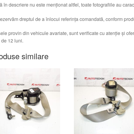
 în descriere nu este menționat altfel, toate fotografiile au caracte
ezervăm dreptul de a înlocui referința comandată, conform produc
ele provin din vehicule avariate, sunt verificate cu atenție și of
 de 12 luni.
oduse similare