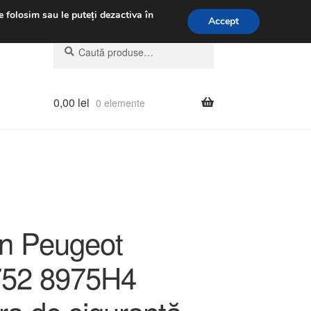
.m.
031 229 6816
e folosim sau le puteți dezactiva în
Accept
Caută
Caută
după:
0,00
lei
0 elemente
ën Peugeot
752 8975H4