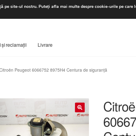
luni-vineri 9 a.m. - 4 p
ă pe site-ul nostru.
Puteți afla mai multe despre cookie-urile pe care l
 şi reclamații
Livrare
ș
Despre noi
Finalizare comandă
Livrare
Livrare în toată lumea
Citroën Peugeot 6066752 8975H4 Centura de siguranță
e
Procedura de reclamație
Termeni si conditii
Citro
6066
🔍