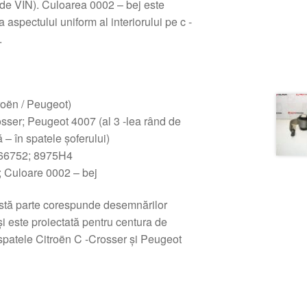
u de VIN). Culoarea 0002 – bej este
aspectului uniform al interiorului pe c -
.
roën / Peugeot)
sser; Peugeot 4007 (al 3 -lea rând de
 – în spatele șoferului)
066752; 8975H4
 Culoare 0002 – bej
tă parte corespunde desemnărilor
este proiectată pentru centura de
n spatele Citroën C -Crosser și Peugeot