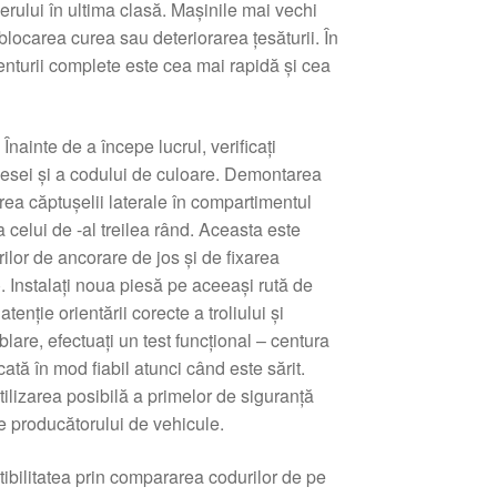
erului în ultima clasă. Mașinile mai vechi
 blocarea curea sau deteriorarea țesăturii. În
centurii complete este cea mai rapidă și cea
ainte de a începe lucrul, verificați
iesei și a codului de culoare. Demontarea
rea căptușelii laterale în compartimentul
 celui de -al treilea rând. Aceasta este
ilor de ancorare de jos și de fixarea
 Instalați noua piesă pe aceeași rută de
tenție orientării corecte a troliului și
are, efectuați un test funcțional – centura
ocată în mod fiabil atunci când este sărit.
ilizarea posibilă a primelor de siguranță
le producătorului de vehicule.
tibilitatea prin compararea codurilor de pe