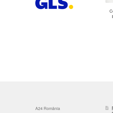
C
A24 România