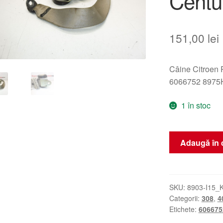
Centu
151,00
lei
Câine Citroen
6066752 8975
1 în stoc
Cantitate
Adaugă în 
Citroën
Peugeot
6066752
8975H4
SKU:
8903-I15_
Categorii:
308
,
4
Centura
Etichete:
606675
de