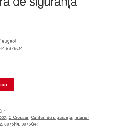
ra de siguranță
 Peugeot
H4 8976Q4
coș
K17
007
,
C-Crosser
,
Centuri de siguranță
,
Interior
2
,
8975H4
,
8976Q4;