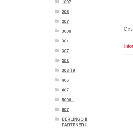
1007
206
207
Des
3008 I
301
Info
307
308
308 T9
406
407
5008 I
607
BERLINGO II
PARTENER II