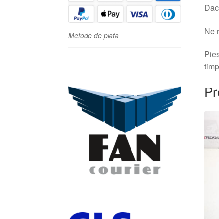
Dacă
Ne r
Metode de plata
Pies
timp
Pr