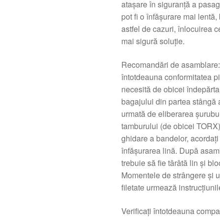
atașare în siguranță a pasag
pot fi o înfășurare mai lentă,
astfel de cazuri, înlocuirea 
mai sigură soluție.
Recomandări de asamblare: În
întotdeauna conformitatea p
necesită de obicei îndepărta
bagajului din partea stângă a
urmată de eliberarea șurubur
tamburului (de obicei TORX).
ghidare a bandelor, acordați a
înfășurarea lină. După asambl
trebuie să fie târâtă lin și bl
Momentele de strângere și ut
filetate urmează instrucțiuni
Verificați întotdeauna compa