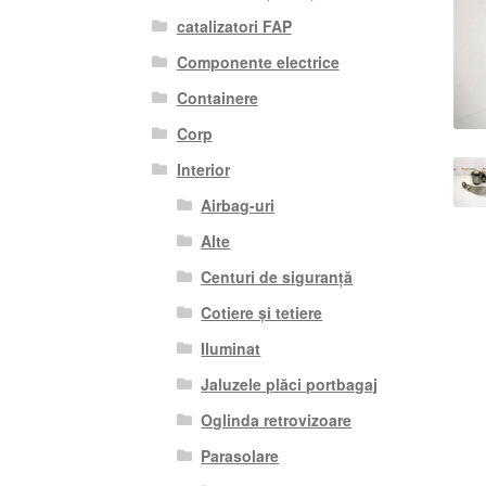
catalizatori FAP
Componente electrice
Containere
Corp
Interior
Airbag-uri
Alte
Centuri de siguranță
Cotiere și tetiere
Iluminat
Jaluzele plăci portbagaj
Oglinda retrovizoare
Parasolare