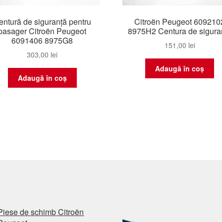
entură de siguranță pentru
Citroën Peugeot 609210
pasager Citroën Peugeot
8975H2 Centura de sigura
6091406 8975G8
151,00
lei
303,00
lei
Adaugă în coș
Adaugă în coș
Piese de schimb Citroën