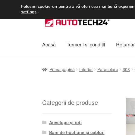
LIVRARE de la 33 lei
Folosim cookie-uri pentru a vă oferi cea mai bună experienț
settings
.
Sari
Sari
la
la
navigare
conținut
Acasă
Termeni si conditii
Returnări
Prima pagină
A lua legatura
Contul meu
Co
Prima pagină
Interior
Parasolare
308
Plângere
Plățile
Politică de confidențialitat
Categorii de produse
Anvelope și roți
Bare de tracțiune și cabluri