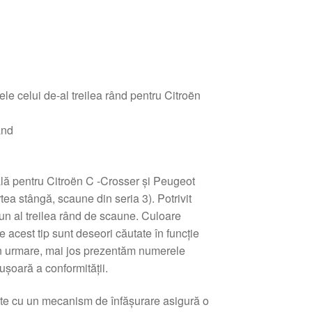
le celui de-al treilea rând pentru Citroën
ând
ală pentru Citroën C -Crosser și Peugeot
tea stângă, scaune din seria 3). Potrivit
un al treilea rând de scaune. Culoare
e acest tip sunt deseori căutate în funcție
in urmare, mai jos prezentăm numerele
ușoară a conformității.
cte cu un mecanism de înfășurare asigură o