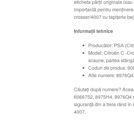
eticheta părții originale (sa
importantă pentru menținerea 
crosser/4007 cu tapițerie bej
Informații tehnice
Producător: PSA (Cit
Model: Citroën C -Cro
scaune, partea stângă
Coduri de produs: 6
Alte numere: 8976Q4;
Căutați după numere? Aceas
6066752, 8975H4, 8976Q4 și 
siguranță din a treia rând î
4007.