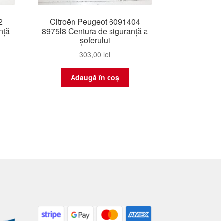
2
Citroën Peugeot 6091404
nță
8975l8 Centura de siguranță a
șoferului
303,00
lei
Adaugă în coș