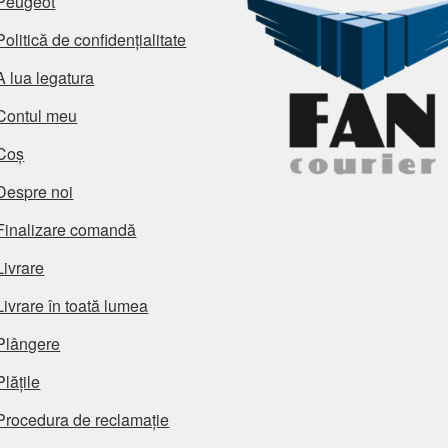
Peugeot
Politică de confidențialitate
A lua legatura
Contul meu
Coș
Despre noi
Finalizare comandă
Livrare
Livrare în toată lumea
Plângere
Plățile
Procedura de reclamație