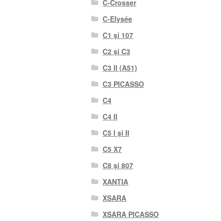
C-Crosser
C-Elysée
C1 și 107
C2 și C3
C3 II (A51)
C3 PICASSO
C4
C4 II
C5 I și II
C5 X7
C8 și 807
XANTIA
XSARA
XSARA PICASSO