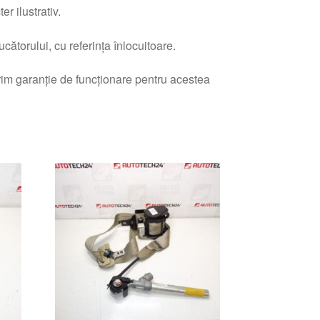
r ilustrativ.
ătorului, cu referința înlocuitoare.
erim garanție de funcționare pentru acestea