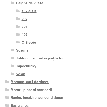
Pârghii de viteze
107 și C1
207
301
407
C-Elysée
Scaune
Tablouri de bord și părțile lor
Tapecírunky
Volan
Motoare, cutii de viteze
Motor - piese si accesorii
Racire, incalzire, aer conditionat
Șasiu și osii