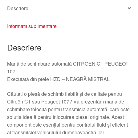
2403FW
Descriere
Informații suplimentare
Descriere
Mână de schimbare automată CITROEN C1 PEUGEOT
107
Executată din piele HZD – NEAGRĂ MISTRAL
Căutați o piesă de schimb fiabilă și de calitate pentru
Citroën C1 sau Peugeot 107? Vă prezentăm mână de
schimbare folosită pentru transmisia automată, care este
soluția ideală pentru înlocuirea piesei originale. Acest
component este esențial pentru controlul fluid și eficient
al transmisiei vehiculului dumneavoastră, iar