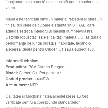
funcționarea sa corectă este crucială pentru confortul la
volan.
Mâna este fabricată dintr-un material rezistent și oferă un
finisaj din piele de culoare elegantă ‘MISTRAL’, care
adaugă estetică interiorului mașinii dumneavoastră.
Datorită robustității sale și calității materialului, asigură o
performanță de lungă durată și fiabilitate, făcând-o
alegerea ideală pentru Citroën C1 sau Peugeot 107.
Informații tehnice:
Producător:
PSA Citroën Peugeot
Model:
Citroën C1, Peugeot 107
Coduri produs:
2403FW
Alte numere:
NFP
Calitatea și funcționalitatea acestei piese au fost
verificate pentru a corespunde standardelor