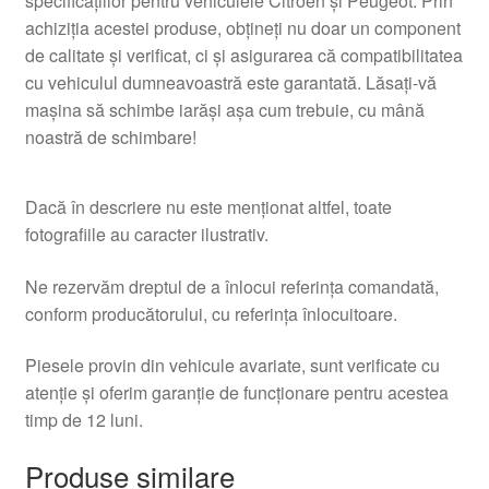
specificațiilor pentru vehiculele Citroën și Peugeot. Prin
achiziția acestei produse, obțineți nu doar un component
de calitate și verificat, ci și asigurarea că compatibilitatea
cu vehiculul dumneavoastră este garantată. Lăsați-vă
mașina să schimbe iarăși așa cum trebuie, cu mână
noastră de schimbare!
Dacă în descriere nu este menționat altfel, toate
fotografiile au caracter ilustrativ.
Ne rezervăm dreptul de a înlocui referința comandată,
conform producătorului, cu referința înlocuitoare.
Piesele provin din vehicule avariate, sunt verificate cu
atenție și oferim garanție de funcționare pentru acestea
timp de 12 luni.
Produse similare