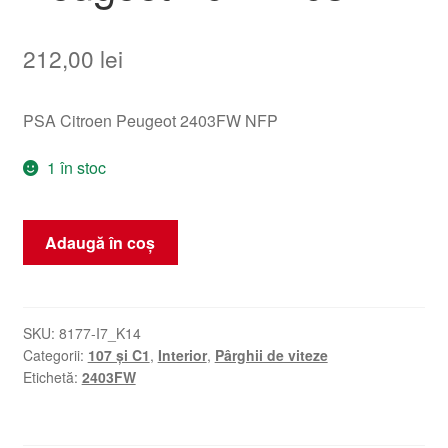
212,00
lei
PSA Citroen Peugeot 2403FW NFP
1 în stoc
Cantitate
Adaugă în coș
Mâner
de
schimbare
automată
SKU:
8177-I7_K14
Categorii:
107 și C1
,
Interior
,
Pârghii de viteze
Citroën
Etichetă:
2403FW
C1
Peugeot
107