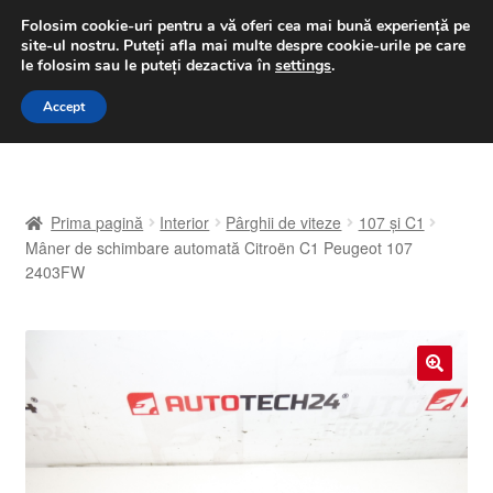
LIVRARE de la 33 lei
Folosim cookie-uri pentru a vă oferi cea mai bună experiență pe
site-ul nostru.
Puteți afla mai multe despre cookie-urile pe care
luni-vineri 9 a.m. - 4 p.m.
031 229 6816
le folosim sau le puteți dezactiva în
settings
.
Sari
Sari
Accept
Meniu
la
la
navigare
conținut
Prima pagină
Prima pagină
Interior
Pârghii de viteze
107 și C1
A lua legatura
Mâner de schimbare automată Citroën C1 Peugeot 107
2403FW
Contul meu
Coș
🔍
Despre noi
Finalizare comandă