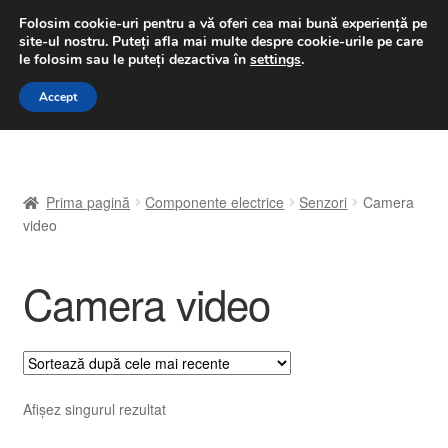
LIVRARE de la 33 lei
Folosim cookie-uri pentru a vă oferi cea mai bună experiență pe
site-ul nostru.
Puteți afla mai multe despre cookie-urile pe care
luni-vineri 9 a.m. - 4 p.m.
031 229 6816
le folosim sau le puteți dezactiva în
settings
.
Sari
Sari
Accept
Meniu
la
la
navigare
conținut
Prima pagină
Prima pagină
Componente electrice
Senzori
Camera
A lua legatura
video
Contul meu
Camera video
Coș
Despre noi
Afișez singurul rezultat
Finalizare comandă