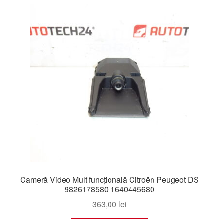
Livrare
Livrare în toată lumea
Plângere
Plățile
Politică de confidențialitate
Procedura de reclamație
Termeni si conditii
Cameră Video Multifuncțională Citroën Peugeot DS
9826178580 1640445680
363,00
lei