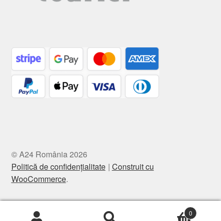
© A24 România 2026
Politică de confidențialitate
Construit cu
WooCommerce
.
0
Caută
Caută