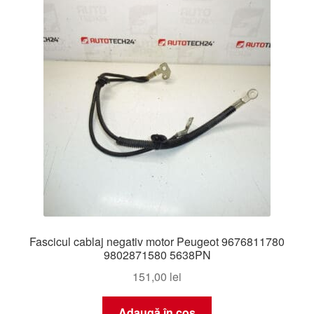
Fascicul cablaj negativ motor Peugeot 9676811780
9802871580 5638PN
151,00
lei
Adaugă în coș