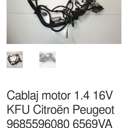
Livrare
Livrare în toată lumea
Plângere
Plățile
Politică de confidențialitate
Procedura de reclamație
Cablaj motor 1.4 16V
Termeni si conditii
KFU Citroën Peugeot
9685596080 6569VA