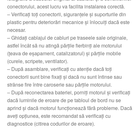
conectorului, acest lucru va facilita instalarea corectă.
– Verificați toți conectorii, siguranțele și suporturile din
plastic pentru deteriorări mecanice și înlocuiți dacă este
necesar.
– Ghidați cablajul de cabluri pe traseele sale originale,
astfel încât să nu atingă părțile fierbinți ale motorului
(țeava de eșapament, catalizatorul) și părțile mobile
(curele, scripete, ventilator).
– După asamblare, verificați cu atenție dacă toți
conectorii sunt bine fixați și dacă nu sunt întinse sau
strânse fire între caroserie sau părțile motorului.
– După reconectarea bateriei, porniți motorul și verificați
dacă luminile de eroare de pe tabloul de bord nu se
aprind și dacă motorul funcționează fără probleme. Dacă
aveți opțiunea, este recomandat să verificați cu
diagnostice (citirea codurilor de eroare).