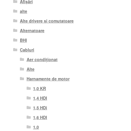
Afișări
alte
Alte drivere și comutatoare
Alternatoare
BHI
Cabluri
Aer condiționat
Alte
Harnamente de motor
1,0 KR
1,4 HDI
1,5 HDi
1,6 HDI
1.0