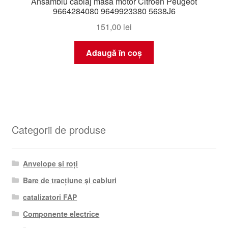
Ansamblu cablaj masă motor Citroën Peugeot
9664284080 9649923380 5638J6
151,00
lei
Adaugă în coș
Categorii de produse
Anvelope și roți
Bare de tracțiune și cabluri
catalizatori FAP
Componente electrice