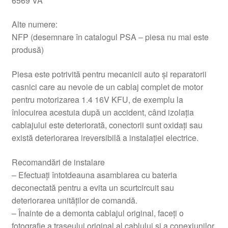
6569 VA
Alte numere:
NFP (desemnare în catalogul PSA – piesa nu mai este
produsă)
Piesa este potrivită pentru mecanicii auto și reparatorii
casnici care au nevoie de un cablaj complet de motor
pentru motorizarea 1.4 16V KFU, de exemplu la
înlocuirea acestuia după un accident, când izolația
cablajului este deteriorată, conectorii sunt oxidați sau
există deteriorarea ireversibilă a instalației electrice.
Recomandări de instalare
– Efectuați întotdeauna asamblarea cu bateria
deconectată pentru a evita un scurtcircuit sau
deteriorarea unităților de comandă.
– Înainte de a demonta cablajul original, faceți o
fotografie a traseului original al cablului și a conexiunilor