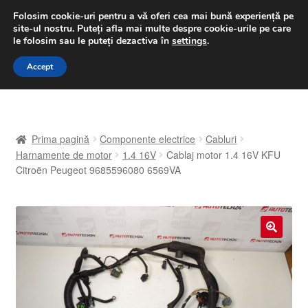
LIVRARE de la 33 lei
Folosim cookie-uri pentru a vă oferi cea mai bună experiență pe
site-ul nostru.
Puteți afla mai multe despre cookie-urile pe care
luni-vineri 9 a.m. - 4 p.m.
031 229 6816
le folosim sau le puteți dezactiva în
settings
.
Sari
Sari
Accept
Meniu
la
la
navigare
conținut
Prima pagină
Prima pagină
Componente electrice
Cabluri
A lua legatura
Harnamente de motor
1.4 16V
Cablaj motor 1.4 16V KFU
Citroën Peugeot 9685596080 6569VA
Contul meu
Coș
🔍
Despre noi
Finalizare comandă