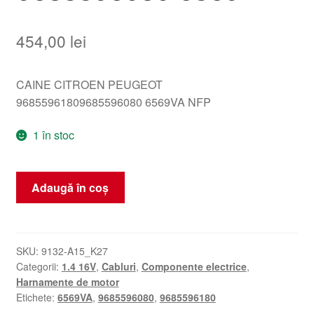
454,00
lei
CAINE CITROEN PEUGEOT
9685596180
9685596080 6569VA NFP
1 în stoc
Cantitate
Adaugă în coș
Cablaj
motor
1.4
16V
SKU:
9132-A15_K27
Categorii:
1.4 16V
,
Cabluri
,
Componente electrice
,
KFU
Harnamente de motor
Citroën
Etichete:
6569VA
,
9685596080
,
9685596180
Peugeot