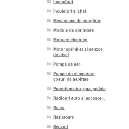
Începători
Încuietori și chei
Mecanisme de ștergător
Module de aprindere
Motoare electrice
Motor sprinkler si senzor
de nivel
Pompa de aer
Pompe de alimentare,
cosuri de aspirare
Potențiometre, gaz. pedale
Radiouri auto si accesorii.
Releu
Rezistoare
Senzori