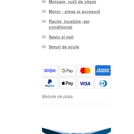
Motoare, cutii de viteze
Motor - piese si accesorii
Racire, incalzire, aer
conditionat
Șasiu și osii
Seturi de scule
Metode de plata