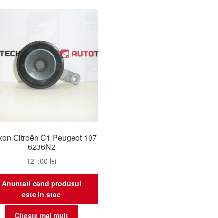
xon Citroën C1 Peugeot 107
6236N2
121,00
lei
Anuntati cand produsul
este in stoc
Citește mai mult