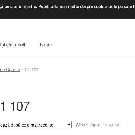
luni-vineri 9 a.m. - 4 p
ă pe site-ul nostru.
Puteți afla mai multe despre cookie-urile pe care l
 şi reclamații
Livrare
ș
Despre noi
Finalizare comandă
Livrare
Livrare în toată lumea
ne Coarne
C1 107
e
Procedura de reclamație
Termeni si conditii
1 107
Afișez singurul rezultat