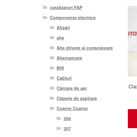
catalizatori FAP
Componente electrice
Afișări
alte
Alte drivere și comutatoare
Alternatoare
BHI
Cabluri
Cla
Cântare de aer
Clapete de aspirare
Coarne Coarne
206
207