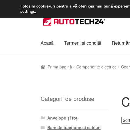
LIVRARE de la 33 lei
Folosim cookie-uri pentru a vă oferi cea mai bună experienț
settings
.
Sari
Sari
la
la
navigare
conținut
Acasă
Termeni si conditii
Returnări
Prima pagină
A lua legatura
Contul meu
Co
Prima pagină
Componente electrice
Coar
Plângere
Plățile
Politică de confidențialitat
C
Categorii de produse
Anvelope și roți
Bare de tracțiune și cabluri