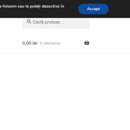
.m.
031 229 6816
e folosim sau le puteți dezactiva în
Accept
Caută
Caută
după:
0,00
lei
0 elemente