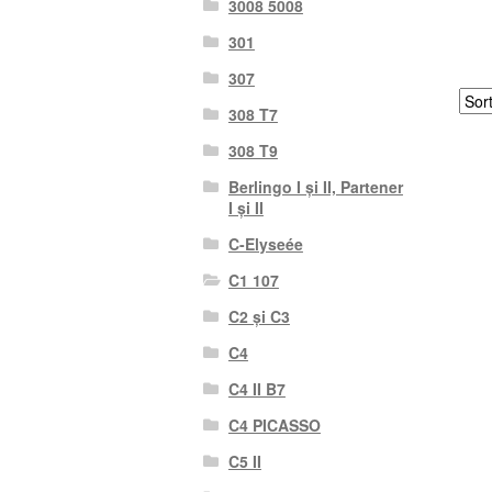
3008 5008
301
307
308 T7
308 T9
Berlingo I și II, Partener
I și II
C-Elyseée
C1 107
C2 și C3
C4
C4 II B7
C4 PICASSO
C5 II