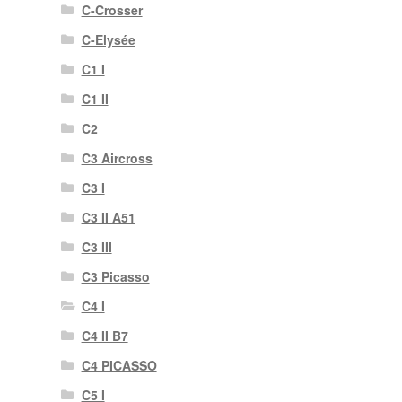
C-Crosser
C-Elysée
C1 I
C1 II
C2
C3 Aircross
C3 I
C3 II A51
C3 III
C3 Picasso
C4 I
C4 II B7
C4 PICASSO
C5 I