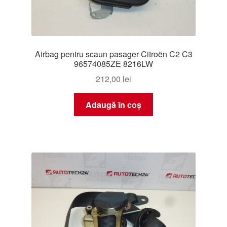
Airbag pentru scaun pasager Citroën C2 C3
96574085ZE 8216LW
212,00
lei
Adaugă în coș