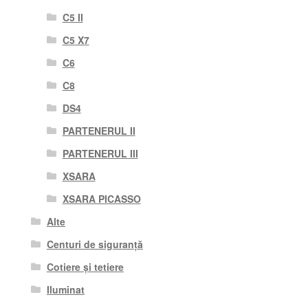
C5 II
C5 X7
C6
C8
DS4
PARTENERUL II
PARTENERUL III
XSARA
XSARA PICASSO
Alte
Centuri de siguranță
Cotiere și tetiere
Iluminat