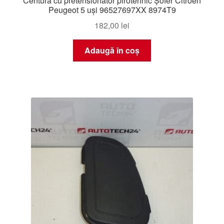
Centură cu pretensionator pirotehnic Șofer Citroën
Peugeot 5 uși 96527697XX 8974T9
182,00
lei
Adaugă în coș