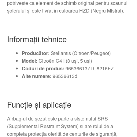
potrivește ca element de schimb original pentru scaunul
șoferului și este livrat în culoarea HZD (Negru Mistral).
Informații tehnice
Producător:
Stellantis (Citroën/Peugeot)
Model:
Citroën C4 I (3 uși, 5 uși)
Coduri de produs:
96536613ZD, 8216FZ
Alte numere:
96536613d
Funcție și aplicație
Airbag-ul de șezut este parte a sistemului SRS
(Supplemental Restraint System) și are rolul de a
completa protecția oferită de centurile de siguranță,