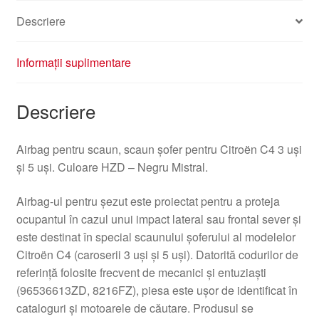
Descriere
Informații suplimentare
Descriere
Airbag pentru scaun, scaun șofer pentru Citroën C4 3 uși
și 5 uși. Culoare HZD – Negru Mistral.
Airbag-ul pentru șezut este proiectat pentru a proteja
ocupantul în cazul unui impact lateral sau frontal sever și
este destinat în special scaunului șoferului al modelelor
Citroën C4 (caroserii 3 uși și 5 uși). Datorită codurilor de
referință folosite frecvent de mecanici și entuziaști
(96536613ZD, 8216FZ), piesa este ușor de identificat în
cataloguri și motoarele de căutare. Produsul se