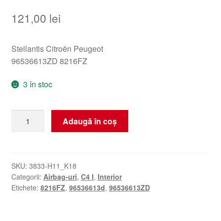
121,00
lei
Stellantis Citroën Peugeot
96536613ZD 8216FZ
3 în stoc
Cantitate
Adaugă în coș
Airbag
Scaun
Stânga
Citroën
SKU:
3833-H11_K18
Categorii:
Airbag-uri
,
C4 I
,
Interior
C4
Etichete:
8216FZ
,
96536613d
,
96536613ZD
I
96536613ZD
8216FZ