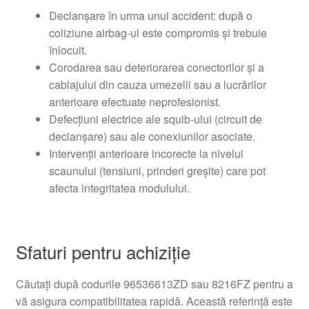
Declanșare în urma unui accident: după o
coliziune airbag-ul este compromis și trebuie
înlocuit.
Corodarea sau deteriorarea conectorilor și a
cablajului din cauza umezelii sau a lucrărilor
anterioare efectuate neprofesionist.
Defecțiuni electrice ale squib-ului (circuit de
declanșare) sau ale conexiunilor asociate.
Intervenții anterioare incorecte la nivelul
scaunului (tensiuni, prinderi greșite) care pot
afecta integritatea modulului.
Sfaturi pentru achiziție
Căutați după codurile 96536613ZD sau 8216FZ pentru a
vă asigura compatibilitatea rapidă. Această referință este