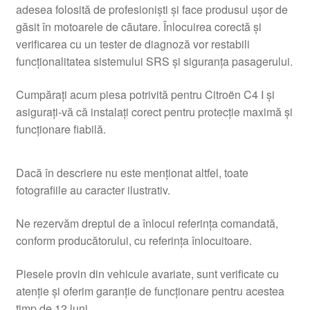
adesea folosită de profesioniști și face produsul ușor de
găsit în motoarele de căutare. Înlocuirea corectă și
verificarea cu un tester de diagnoză vor restabili
funcționalitatea sistemului SRS și siguranța pasagerului.
Cumpărați acum piesa potrivită pentru Citroën C4 I și
asigurați-vă că instalați corect pentru protecție maximă și
funcționare fiabilă.
Dacă în descriere nu este menționat altfel, toate
fotografiile au caracter ilustrativ.
Ne rezervăm dreptul de a înlocui referința comandată,
conform producătorului, cu referința înlocuitoare.
Piesele provin din vehicule avariate, sunt verificate cu
atenție și oferim garanție de funcționare pentru acestea
timp de 12 luni.