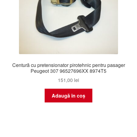
Centură cu pretensionator pirotehnic pentru pasager
Peugeot 307 96527696XX 8974T5
151,00
lei
Adaugă în coș