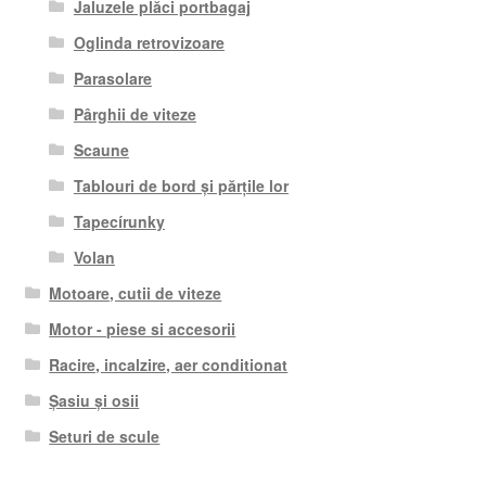
Jaluzele plăci portbagaj
Oglinda retrovizoare
Parasolare
Pârghii de viteze
Scaune
Tablouri de bord și părțile lor
Tapecírunky
Volan
Motoare, cutii de viteze
Motor - piese si accesorii
Racire, incalzire, aer conditionat
Șasiu și osii
Seturi de scule