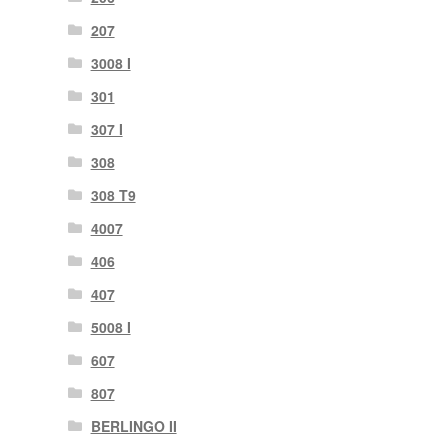
207
3008 I
301
307 I
308
308 T9
4007
406
407
5008 I
607
807
BERLINGO II