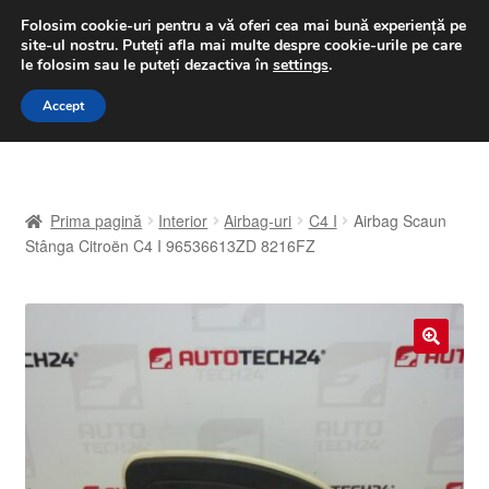
LIVRARE de la 33 lei
Folosim cookie-uri pentru a vă oferi cea mai bună experiență pe
site-ul nostru.
Puteți afla mai multe despre cookie-urile pe care
luni-vineri 9 a.m. - 4 p.m.
031 229 6816
le folosim sau le puteți dezactiva în
settings
.
Sari
Sari
Accept
Meniu
la
la
navigare
conținut
Prima pagină
Prima pagină
Interior
Airbag-uri
C4 I
Airbag Scaun
A lua legatura
Stânga Citroën C4 I 96536613ZD 8216FZ
Contul meu
Coș
🔍
Despre noi
Finalizare comandă