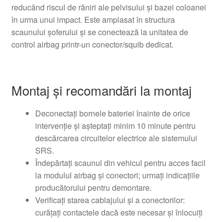
reducând riscul de răniri ale pelvisului și bazei coloanei
în urma unui impact. Este amplasat în structura
scaunului șoferului și se conectează la unitatea de
control airbag printr-un conector/squib dedicat.
Montaj și recomandări la montaj
Deconectați bornele bateriei înainte de orice
intervenție și așteptați minim 10 minute pentru
descărcarea circuitelor electrice ale sistemului
SRS.
Îndepărtați scaunul din vehicul pentru acces facil
la modulul airbag și conectori; urmați indicațiile
producătorului pentru demontare.
Verificați starea cablajului și a conectorilor:
curățați contactele dacă este necesar și înlocuiți