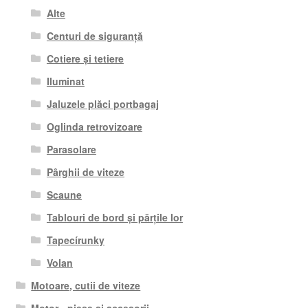
Alte
Centuri de siguranță
Cotiere și tetiere
Iluminat
Jaluzele plăci portbagaj
Oglinda retrovizoare
Parasolare
Pârghii de viteze
Scaune
Tablouri de bord și părțile lor
Tapecírunky
Volan
Motoare, cutii de viteze
Motor - piese si accesorii