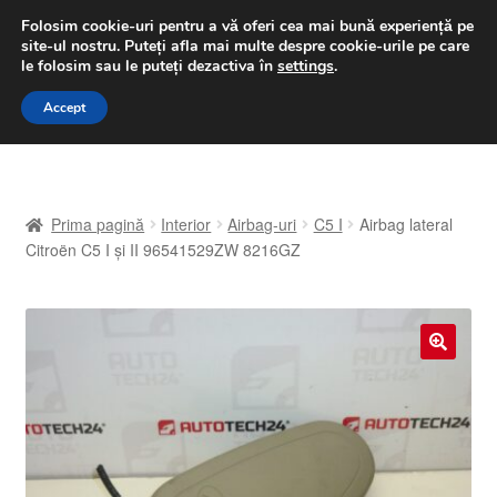
LIVRARE de la 33 lei
Folosim cookie-uri pentru a vă oferi cea mai bună experiență pe
site-ul nostru.
Puteți afla mai multe despre cookie-urile pe care
luni-vineri 9 a.m. - 4 p.m.
031 229 6816
le folosim sau le puteți dezactiva în
settings
.
Sari
Sari
Accept
Meniu
la
la
navigare
conținut
Prima pagină
Prima pagină
Interior
Airbag-uri
C5 I
Airbag lateral
A lua legatura
Citroën C5 I și II 96541529ZW 8216GZ
Contul meu
Coș
🔍
Despre noi
Finalizare comandă