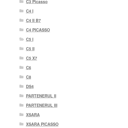
C3 Picasso
C4 I
C4 II B7
C4 PICASSO
C5 I
C5 II
C5 X7
C6
C8
DS4
PARTENERUL II
PARTENERUL III
XSARA
XSARA PICASSO