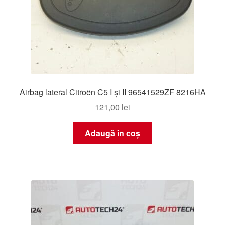
Airbag lateral Citroën C5 I și II 96541529ZF 8216HA
121,00
lei
Adaugă în coș