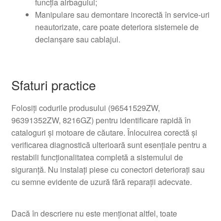
funcția airbagului;
Manipulare sau demontare incorectă în service-uri
neautorizate, care poate deteriora sistemele de
declanșare sau cablajul.
Sfaturi practice
Folosiți codurile produsului (96541529ZW,
96391352ZW, 8216GZ) pentru identificare rapidă în
cataloguri și motoare de căutare. Înlocuirea corectă și
verificarea diagnostică ulterioară sunt esențiale pentru a
restabili funcționalitatea completă a sistemului de
siguranță. Nu instalați piese cu conectori deteriorați sau
cu semne evidente de uzură fără reparații adecvate.
Dacă în descriere nu este menționat altfel, toate