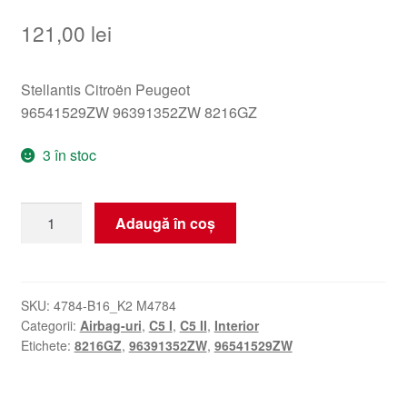
121,00
lei
Stellantis Citroën Peugeot
96541529ZW 96391352ZW 8216GZ
3 în stoc
Cantitate
Adaugă în coș
Airbag
lateral
Citroën
C5
SKU:
4784-B16_K2 M4784
Categorii:
Airbag-uri
,
C5 I
,
C5 II
,
Interior
I
Etichete:
8216GZ
,
96391352ZW
,
96541529ZW
și
II
96541529ZW