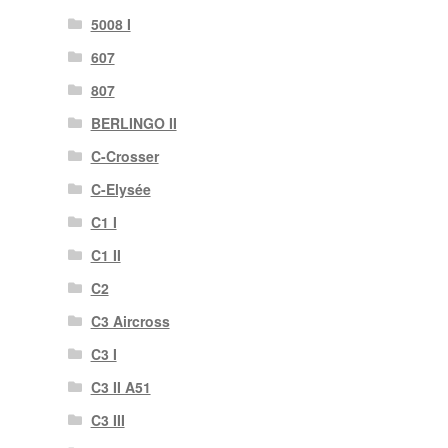
5008 I
607
807
BERLINGO II
C-Crosser
C-Elysée
C1 I
C1 II
C2
C3 Aircross
C3 I
C3 II A51
C3 III