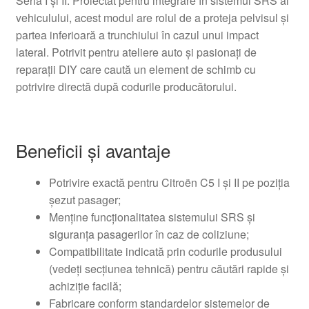
Seria I și II. Proiectat pentru integrare în sistemul SRS al
vehiculului, acest modul are rolul de a proteja pelvisul și
partea inferioară a trunchiului în cazul unui impact
lateral. Potrivit pentru ateliere auto și pasionați de
reparații DIY care caută un element de schimb cu
potrivire directă după codurile producătorului.
Beneficii și avantaje
Potrivire exactă pentru Citroën C5 I și II pe poziția
șezut pasager;
Menține funcționalitatea sistemului SRS și
siguranța pasagerilor în caz de coliziune;
Compatibilitate indicată prin codurile produsului
(vedeți secțiunea tehnică) pentru căutări rapide și
achiziție facilă;
Fabricare conform standardelor sistemelor de