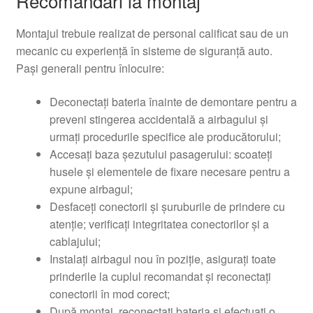
Recomandări la montaj
Montajul trebuie realizat de personal calificat sau de un
mecanic cu experiență în sisteme de siguranță auto.
Pași generali pentru înlocuire:
Deconectați bateria înainte de demontare pentru a
preveni stingerea accidentală a airbagului și
urmați procedurile specifice ale producătorului;
Accesați baza șezutului pasagerului: scoateți
husele și elementele de fixare necesare pentru a
expune airbagul;
Desfaceți conectorii și șuruburile de prindere cu
atenție; verificați integritatea conectorilor și a
cablajului;
Instalați airbagul nou în poziție, asigurați toate
prinderile la cuplul recomandat și reconectați
conectorii în mod corect;
După montaj, reconectați bateria și efectuați o