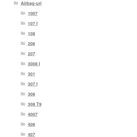
Airbag-uri
1007
107 I
108
206
207
3008 I
301
307 I
308
308 T9
4007
406
407