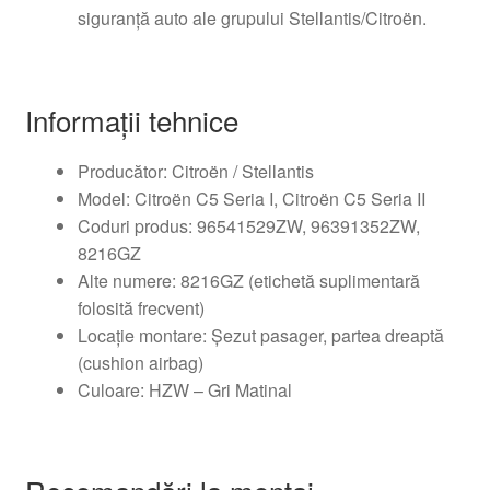
siguranță auto ale grupului Stellantis/Citroën.
Informații tehnice
Producător: Citroën / Stellantis
Model: Citroën C5 Seria I, Citroën C5 Seria II
Coduri produs: 96541529ZW, 96391352ZW,
8216GZ
Alte numere: 8216GZ (etichetă suplimentară
folosită frecvent)
Locație montare: Șezut pasager, partea dreaptă
(cushion airbag)
Culoare: HZW – Gri Matinal