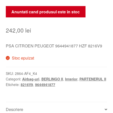
Anuntati cand produsul este in stoc
242,00
lei
PSA CITROEN PEUGEOT 9644941877 HZF 8216V9
Stoc epuizat
SKU:
2864-AF4_K4
Categorii:
Airbag-uri
,
BERLINGO II
,
Interior
,
PARTENERUL II
Etichete:
8216V9
,
9644941877
Descriere