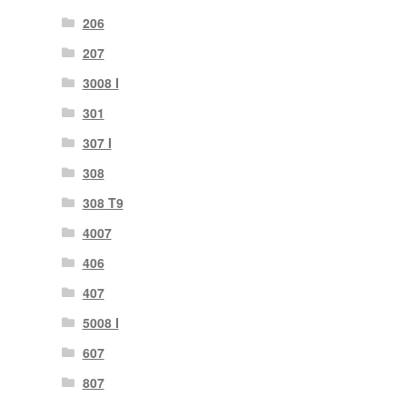
206
207
3008 I
301
307 I
308
308 T9
4007
406
407
5008 I
607
807