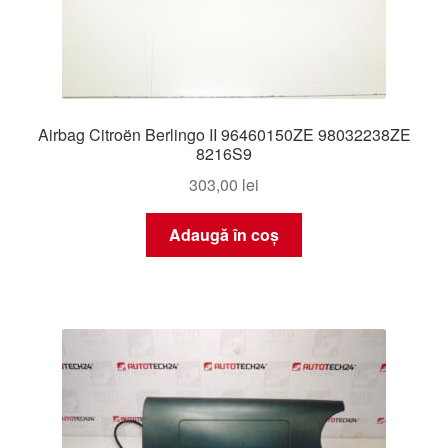
Airbag Citroën Berlingo II 96460150ZE 98032238ZE
8216S9
303,00
lei
Adaugă în coș