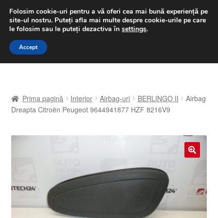
LIVRARE de la 33 lei
Folosim cookie-uri pentru a vă oferi cea mai bună experiență pe
site-ul nostru.
Puteți afla mai multe despre cookie-urile pe care
luni-vineri 9 a.m. - 4 p.m.
031 229 6816
le folosim sau le puteți dezactiva în
settings
.
Sari
Sari
Accept
Meniu
la
la
navigare
conținut
Prima pagină
Prima pagină
Interior
Airbag-uri
BERLINGO II
Airbag
A lua legatura
Dreapta Citroën Peugeot 9644941877 HZF 8216V9
Contul meu
Coș
🔍
Despre noi
Finalizare comandă