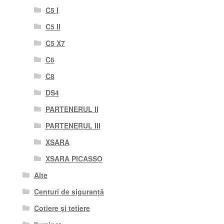
C5 I
C5 II
C5 X7
C6
C8
DS4
PARTENERUL II
PARTENERUL III
XSARA
XSARA PICASSO
Alte
Centuri de siguranță
Cotiere și tetiere