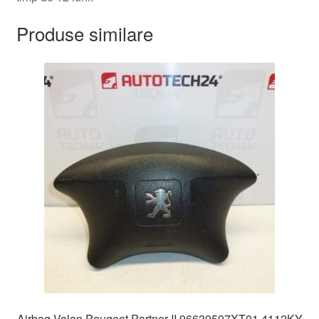
Produse similare
Airbag Volan Peugeot Partner II 96639597XT01 4112KY