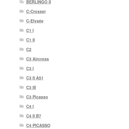
BERLINGO II
C-Crosser
C-Elysée
C1 I
C1 II
C2
C3 Aircross
C3 I
C3 II A51
C3 III
C3 Picasso
C4 I
C4 II B7
C4 PICASSO