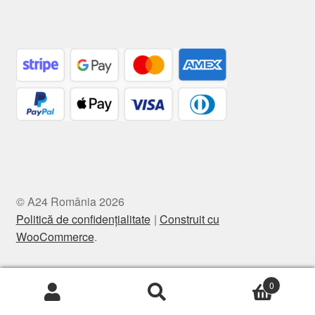
© A24 România 2026
Politică de confidențialitate
Construit cu
WooCommerce
.
0
Caută
Caută
după: