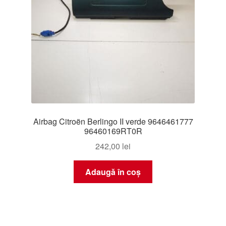
Airbag Citroën Berlingo II verde 9646461777
96460169RT0R
242,00
lei
Adaugă în coș