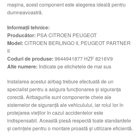
mașina, acest component este alegerea ideală pentru
dumneavoastră.
Informații tehnice:
Producător:
PSA CITROEN PEUGEOT
Model:
CITROEN BERLINGO II, PEUGEOT PARTNER
II
Coduri de produse:
9644941877 HZF 8216V9
Alte numere:
Indicate pe etichetele de mai sus
Instalarea acestui airbag trebuie efectuată de un
specialist pentru a asigura funcționarea și siguranța
corectă. Airbagurile sunt componente cheie ale
sistemelor de siguranță ale vehiculului, iar rolul lor în
protejarea vieților în cazul accidentelor este
indispensabil. Această piesă respectă toate standardele
și cerințele pentru o montare proastă și utilizare eficientă.