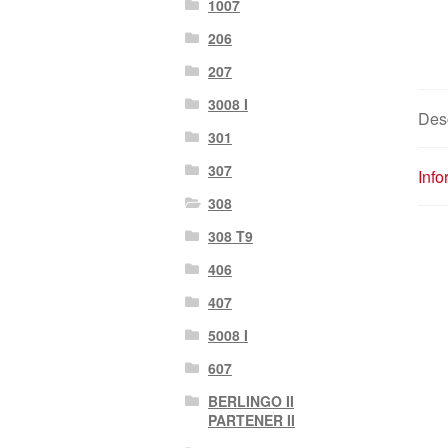
1007
206
207
3008 I
Des
301
307
Info
308
308 T9
406
407
5008 I
607
BERLINGO II
PARTENER II