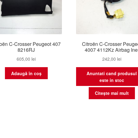
roën C-Crosser Peugeot 407
Citroën C-Crosser Peuge
8216RJ
4007 4112Kz Airbag Ine
605,00
lei
242,00
lei
Adaugă în coș
Anuntati cand produsul
este in stoc
Citește mai mult