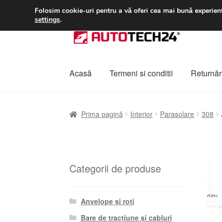
LIVRARE de la 33 lei
Folosim cookie-uri pentru a vă oferi cea mai bună experienț
settings
.
Sari
Sari
la
la
navigare
conținut
Acasă
Termeni si conditii
Returnări
Prima pagină
A lua legatura
Contul meu
Co
Prima pagină
Interior
Parasolare
308
Plângere
Plățile
Politică de confidențialitat
Categorii de produse
Anvelope și roți
Bare de tracțiune și cabluri