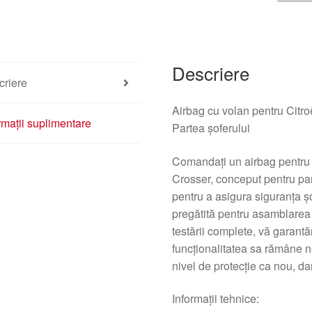
7030A141XA
4112KJ
Descriere
criere
Airbag cu volan pentru Citr
rmații suplimentare
Partea șoferului
Comandați un airbag pentru v
Crosser, conceput pentru par
pentru a asigura siguranța șo
pregătită pentru asamblarea î
testării complete, vă garantăm
funcționalitatea sa rămâne 
nivel de protecție ca nou, dar
Informații tehnice: