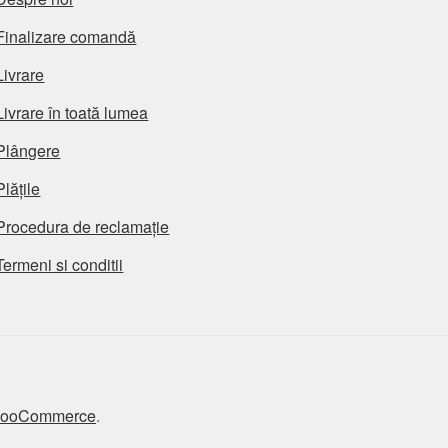
Finalizare comandă
Livrare
Livrare în toată lumea
Plângere
Plățile
Procedura de reclamație
Termeni si conditii
 WooCommerce
.