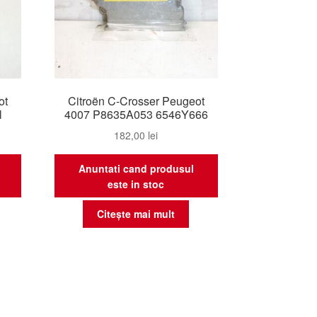
ot
Citroën C-Crosser Peugeot
l
4007 P8635A053 6546Y666
182,00
lei
Anuntati cand produsul
este in stoc
Citește mai mult