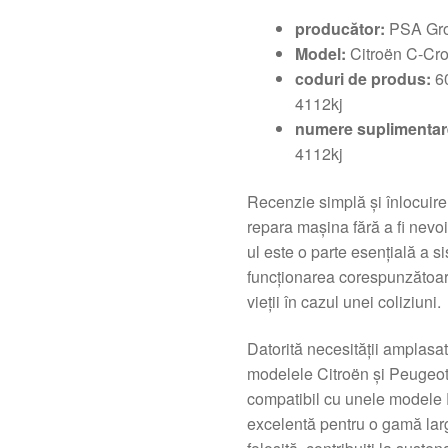
producător:
PSA Gro
Model:
Citroën C-Cr
coduri de produs:
6
4112kj
numere suplimenta
4112kj
Recenzie simplă și înlocuire
repara mașina fără a fi nevoi
ul este o parte esențială a s
funcționarea corespunzătoare
vieții în cazul unei coliziuni.
Datorită necesității amplasat
modelele Citroën și Peugeot
compatibil cu unele modele 
excelentă pentru o gamă larg