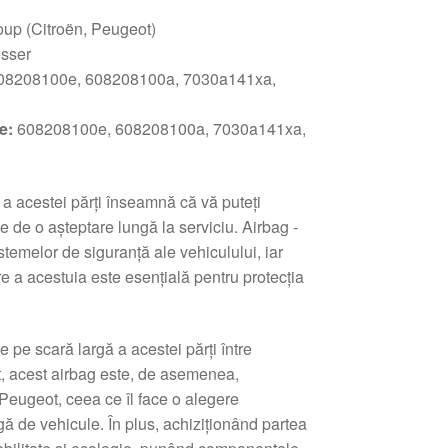
up (Citroën, Peugeot)
osser
08208100e, 608208100a, 7030a141xa,
re:
608208100e, 608208100a, 7030a141xa,
 a acestei părți înseamnă că vă puteți
e de o așteptare lungă la serviciu. Airbag -
istemelor de siguranță ale vehiculului, iar
 a acestuia este esențială pentru protecția
e pe scară largă a acestei părți între
, acest airbag este, de asemenea,
Peugeot, ceea ce îl face o alegere
ă de vehicule. În plus, achiziționând partea