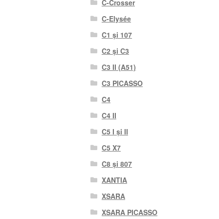
C-Crosser
C-Elysée
C1 și 107
C2 și C3
C3 II (A51)
C3 PICASSO
C4
C4 II
C5 I și II
C5 X7
C8 și 807
XANTIA
XSARA
XSARA PICASSO