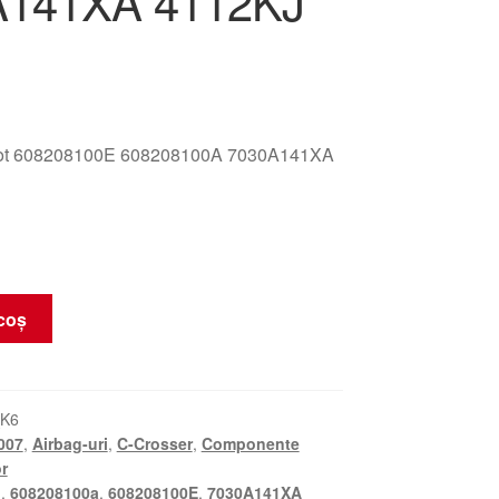
A141XA 4112KJ
eot 608208100E 608208100A 7030A141XA
coș
_K6
007
,
Airbag-uri
,
C-Crosser
,
Componente
or
J
,
608208100a
,
608208100E
,
7030A141XA