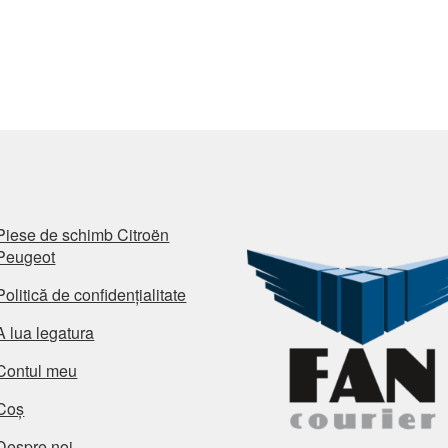
Piese de schimb Citroën
Peugeot
Politică de confidențialitate
A lua legatura
Contul meu
Coș
Despre noi