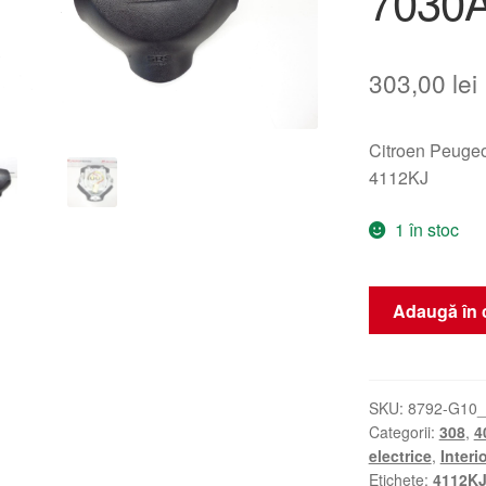
7030
303,00
lei
Citroen Peug
4112KJ
1 în stoc
Cantitate
Adaugă în 
Airbag
șofer
Citroën
C-
SKU:
8792-G10
Categorii:
308
,
4
Crosser
electrice
,
Interi
608208100E
Etichete:
4112K