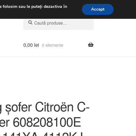
.m.
031 229 6816
e folosim sau le puteți dezactiva în
Accept
Caută
Caută
după:
0,00
lei
0 elemente
 șofer Citroën C-
er 608208100E