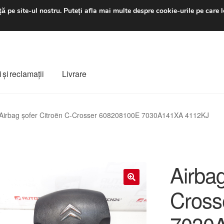
luni-vineri 9 a.m. - 4 p
ă pe site-ul nostru.
Puteți afla mai multe despre cookie-urile pe care l
 şi reclamații
Livrare
ș
Despre noi
Finalizare comandă
Livrare
Livrare în toată lumea
Airbag șofer Citroën C-Crosser 608208100E 7030A141XA 4112KJ
e
Procedura de reclamație
Termeni si conditii
Airbag
Cross
🔍