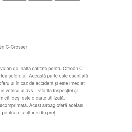
oën C-Crosser
olan de înaltă calitate pentru Citroën C-
tea șoferului. Această parte este esențială
ferului în caz de accident și este imediat
n vehiculul dvs. Datorită inspecției și
 că, deși este o parte utilizată,
necomprimată. Acest airbag oferă același
 pentru o fracțiune din preț.