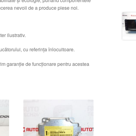
enabilitate și ecologie, punând componentele
ducerea nevoii de a produce piese noi.
r ilustrativ.
ătorului, cu referința înlocuitoare.
erim garanție de funcționare pentru acestea