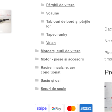
Pârghii de viteze
Scaune
Tablouri de bord și părțile
lor
Dacă
Tapecírunky
Ne r
Volan
Motoare, cutii de viteze
Pies
timp
Motor - piese si accesorii
Racire, incalzire, aer
Pr
conditionat
Șasiu și osii
Seturi de scule