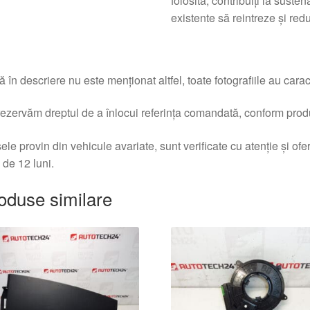
folosită, contribuiți la sust
existente să reintreze și re
 în descriere nu este menționat altfel, toate fotografiile au caracte
ezervăm dreptul de a înlocui referința comandată, conform produc
ele provin din vehicule avariate, sunt verificate cu atenție și of
 de 12 luni.
oduse similare