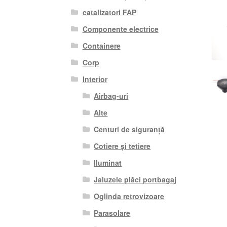
catalizatori FAP
Componente electrice
Containere
Corp
Interior
Airbag-uri
Alte
Centuri de siguranță
Cotiere și tetiere
Iluminat
Jaluzele plăci portbagaj
Oglinda retrovizoare
Parasolare