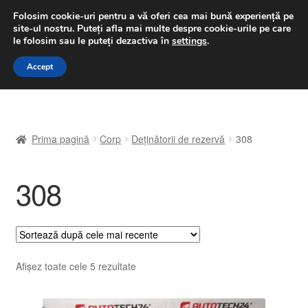
LIVRARE de la 33 lei
Folosim cookie-uri pentru a vă oferi cea mai bună experiență pe
site-ul nostru.
Puteți afla mai multe despre cookie-urile pe care
luni-vineri 9 a.m. - 4 p.m.
031 229 6816
le folosim sau le puteți dezactiva în
settings
.
Sari
Sari
Accept
Meniu
la
la
navigare
conținut
Prima pagină
Prima pagină
Corp
Deținătorii de rezervă
308
A lua legatura
308
Contul meu
Coș
Despre noi
Sortat
Afișez toate cele 5 rezultate
după
Finalizare comandă
cele