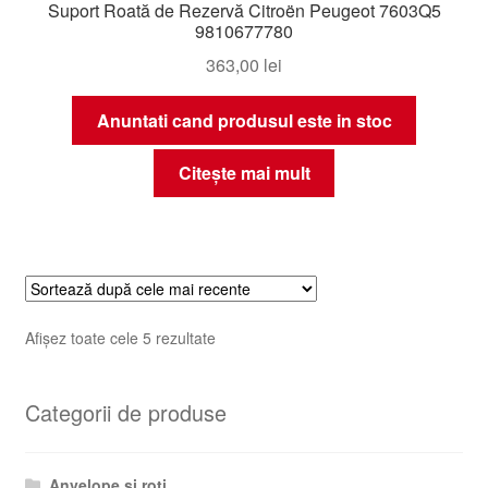
Suport Roată de Rezervă Citroën Peugeot 7603Q5
9810677780
363,00
lei
Anuntati cand produsul este in stoc
Citește mai mult
Sortat
Afișez toate cele 5 rezultate
după
cele
Categorii de produse
mai
recente
Anvelope și roți