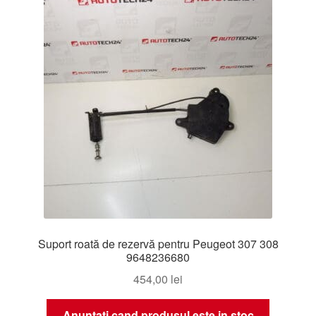
mai
recente
Livrare
Livrare în toată lumea
Plângere
Plățile
Politică de confidențialitate
Procedura de reclamație
Suport roată de rezervă pentru Peugeot 307 308
Termeni si conditii
9648236680
454,00
lei
Anuntati cand produsul este in stoc