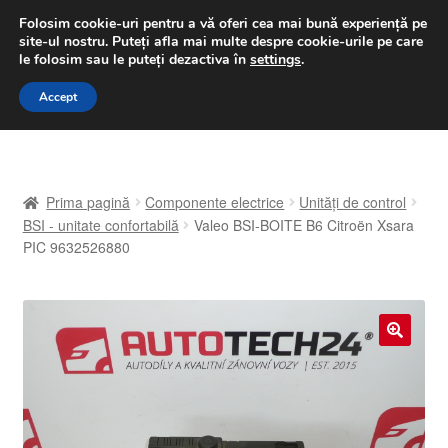
LIVRARE de la 33 lei
Folosim cookie-uri pentru a vă oferi cea mai bună experiență pe
site-ul nostru.
Puteți afla mai multe despre cookie-urile pe care
luni-vineri 9 a.m. - 4 p.m.
031 229 6816
le folosim sau le puteți dezactiva în
settings
.
Sari
Sari
Accept
Meniu
la
la
navigare
conținut
Prima pagină
Prima pagină
Componente electrice
Unități de control
A lua legatura
BSI - unitate confortabilă
Valeo BSI-BOITE B6 Citroën Xsara
PIC 9632526880
Contul meu
Coș
🔍
Despre noi
Finalizare comandă