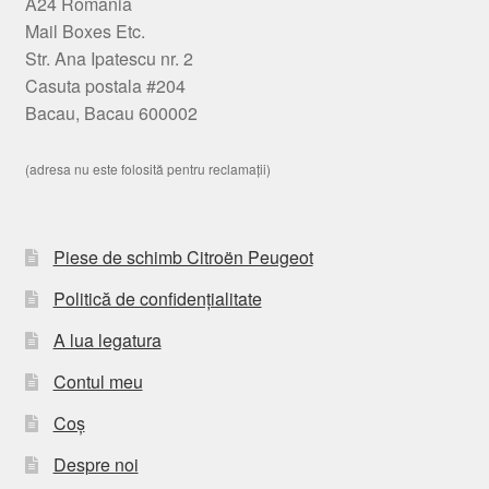
A24 România
Mail Boxes Etc.
Str. Ana Ipatescu nr. 2
Casuta postala #204
Bacau, Bacau 600002
(adresa nu este folosită pentru reclamații)
Piese de schimb Citroën Peugeot
Politică de confidențialitate
A lua legatura
Contul meu
Coș
Despre noi