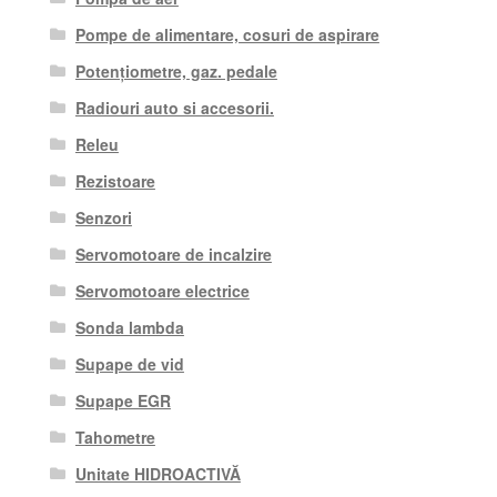
Pompe de alimentare, cosuri de aspirare
Potențiometre, gaz. pedale
Radiouri auto si accesorii.
Releu
Rezistoare
Senzori
Servomotoare de incalzire
Servomotoare electrice
Sonda lambda
Supape de vid
Supape EGR
Tahometre
Unitate HIDROACTIVĂ