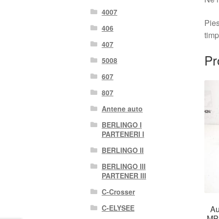
4007
Pies
406
timp
407
Pr
5008
607
807
Antene auto
BERLINGO I
PARTENERI I
BERLINGO II
BERLINGO III
PARTENER III
C-Crosser
C-ELYSEE
Au
MP3