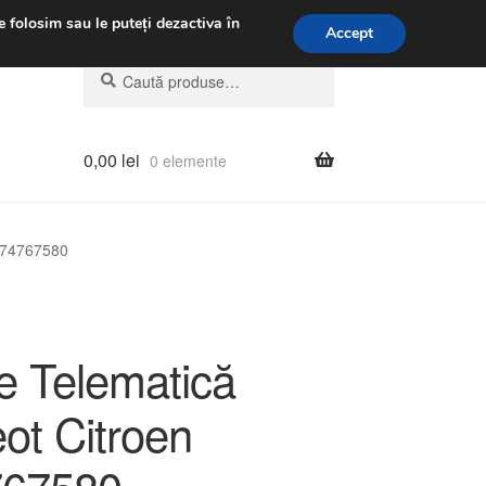
.m.
031 229 6816
e folosim sau le puteți dezactiva în
Accept
Caută
Caută
după:
0,00
lei
0 elemente
9674767580
e Telematică
ot Citroen