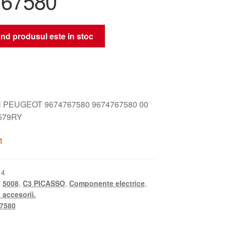
767580
nd produsul este in stoc
 PEUGEOT 9674767580 9674767580 00
579RY
t
14
,
5008
,
C3 PICASSO
,
Componente electrice
,
 accesorii.
7580