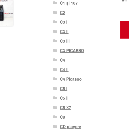
C1 și 107
C2
C3 I
C3 II
C3 III
C3 PICASSO
C4
C4 II
C4 Picasso
C5 I
C5 II
C5 X7
C8
CD playere