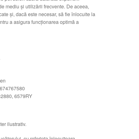
de mediu și utilizării frecvente. De aceea,
ate și, dacă este necesar, să fie înlocuite la
entru a asigura funcționarea optimă a
e
oen
674767580
2880, 6579RY
r ilustrativ.
ătorului, cu referința înlocuitoare.