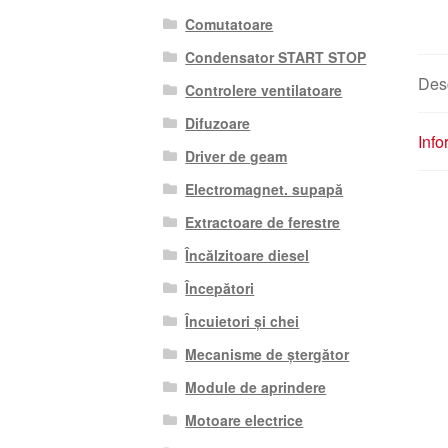
Comutatoare
Condensator START STOP
Des
Controlere ventilatoare
Difuzoare
Info
Driver de geam
Electromagnet. supapă
Extractoare de ferestre
Încălzitoare diesel
Începători
Încuietori și chei
Mecanisme de ștergător
Module de aprindere
Motoare electrice