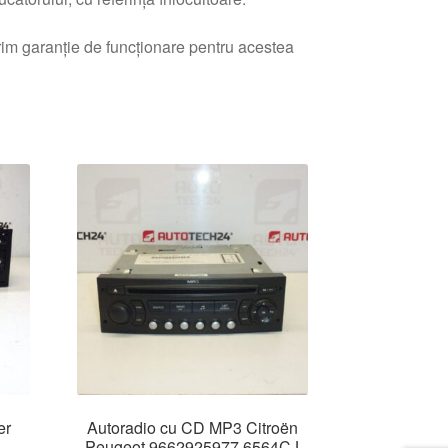
erim garanție de funcționare pentru acestea
er
Autoradio cu CD MP3 Citroën
Peugeot 9662925977 6564CJ