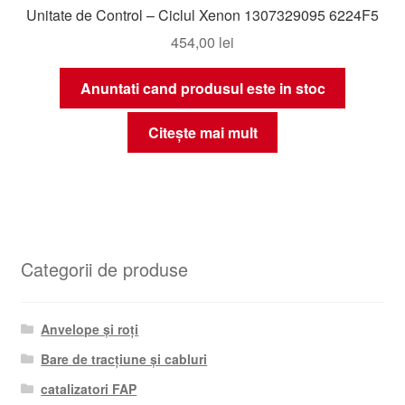
Unitate de Control – Ciclul Xenon 1307329095 6224F5
454,00
lei
Anuntati cand produsul este in stoc
Citește mai mult
Categorii de produse
Anvelope și roți
Bare de tracțiune și cabluri
catalizatori FAP