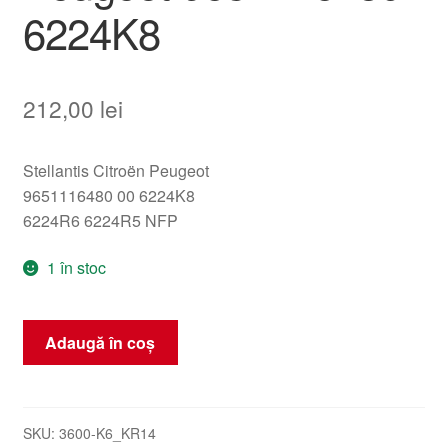
6224K8
212,00
lei
Stellantis Citroën Peugeot
9651116480 00 6224K8
6224R6 6224R5 NFP
1 în stoc
Cantitate
Adaugă în coș
Unitate
de
control
a
SKU:
3600-K6_KR14