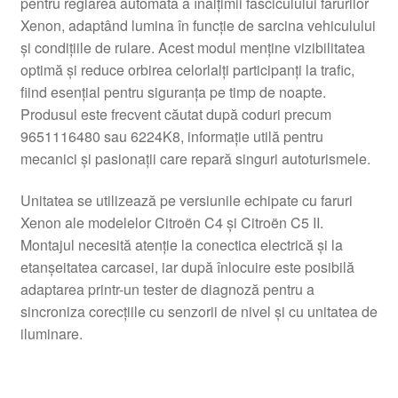
pentru reglarea automată a înălțimii fasciculului farurilor
Xenon, adaptând lumina în funcție de sarcina vehiculului
și condițiile de rulare. Acest modul menține vizibilitatea
optimă și reduce orbirea celorlalți participanți la trafic,
fiind esențial pentru siguranța pe timp de noapte.
Produsul este frecvent căutat după coduri precum
9651116480 sau 6224K8, informație utilă pentru
mecanici și pasionații care repară singuri autoturismele.
Unitatea se utilizează pe versiunile echipate cu faruri
Xenon ale modelelor Citroën C4 și Citroën C5 II.
Montajul necesită atenție la conectica electrică și la
etanșeitatea carcasei, iar după înlocuire este posibilă
adaptarea printr-un tester de diagnoză pentru a
sincroniza corecțiile cu senzorii de nivel și cu unitatea de
iluminare.