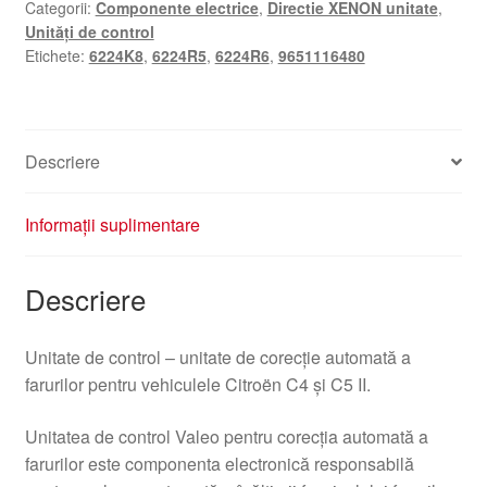
Categorii:
Componente electrice
,
Directie XENON unitate
,
farurilor
Unități de control
Valeo
Etichete:
6224K8
,
6224R5
,
6224R6
,
9651116480
Citroën
Peugeot
9651116480
6224K8
Descriere
Informații suplimentare
Descriere
Unitate de control – unitate de corecție automată a
farurilor pentru vehiculele Citroën C4 și C5 II.
Unitatea de control Valeo pentru corecția automată a
farurilor este componenta electronică responsabilă