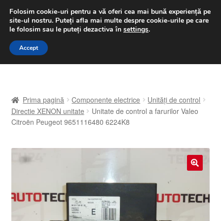
LIVRARE de la 33 lei
Folosim cookie-uri pentru a vă oferi cea mai bună experiență pe
site-ul nostru.
Puteți afla mai multe despre cookie-urile pe care
luni-vineri 9 a.m. - 4 p.m.
031 229 6816
le folosim sau le puteți dezactiva în
settings
.
Sari
Sari
Accept
Meniu
la
la
navigare
conținut
Prima pagină
Prima pagină
Componente electrice
Unități de control
A lua legatura
Directie XENON unitate
Unitate de control a farurilor Valeo
Citroën Peugeot 9651116480 6224K8
Contul meu
Coș
🔍
Despre noi
Finalizare comandă