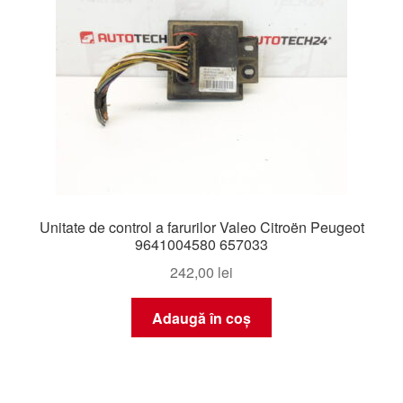
Unitate de control a farurilor Valeo Citroën Peugeot
9641004580 657033
242,00
lei
Adaugă în coș