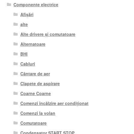
Componente electrice
Afișări
alte
Alte drivere și comutatoare
Alternatoare
BHI
Cabluri
Cântare de aer
Clapete de aspirare
Coarne Coarne
Comenzi încălzire aer condiționat
Comenzi la volan
Comutatoare
Condensator START STOP