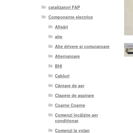
catalizatori FAP
Componente electrice
Afișări
alte
Alte drivere și comutatoare
Alternatoare
BHI
Cabluri
Cântare de aer
Clapete de aspirare
Coarne Coarne
Comenzi încălzire aer
condiționat
Comenzi la volan