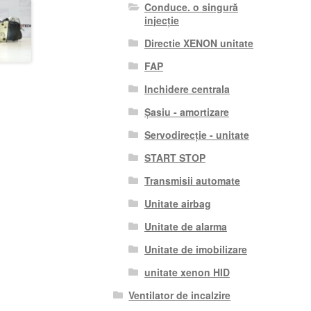
Conduce. o singură
injecție
Directie XENON unitate
FAP
Inchidere centrala
Șasiu - amortizare
Servodirecție - unitate
START STOP
Transmisii automate
Unitate airbag
Unitate de alarma
Unitate de imobilizare
unitate xenon HID
Ventilator de incalzire