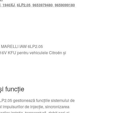
H
,
1940XJ
,
6LP2.05
,
9653979480
,
9659099180
TI MARELLI IAW 6LP2.05
 16V KFU pentru vehiculele Citroën și
i funcție
2.05 gestionează funcțiile sistemului de
ul impulsurilor de injecție, sincronizarea
orilor (rotație, temperatură, debit aer) și