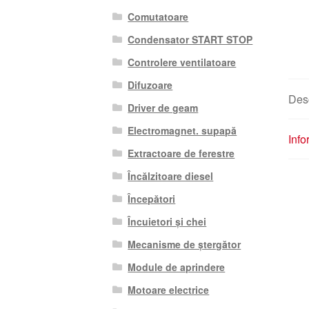
Comutatoare
Condensator START STOP
Controlere ventilatoare
Difuzoare
Des
Driver de geam
Electromagnet. supapă
Info
Extractoare de ferestre
Încălzitoare diesel
Începători
Încuietori și chei
Mecanisme de ștergător
Module de aprindere
Motoare electrice