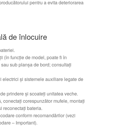
producătorului pentru a evita deteriorarea
ă de înlocuire
ateriei.
ii (în funcție de model, poate fi în
sau sub planșa de bord; consultați
 electrici și sistemele auxiliare legate de
de prindere și scoateți unitatea veche.
uă, conectați corespunzător mufele, montați
i reconectați bateria.
 codare conform recomandărilor (vezi
odare – Important).