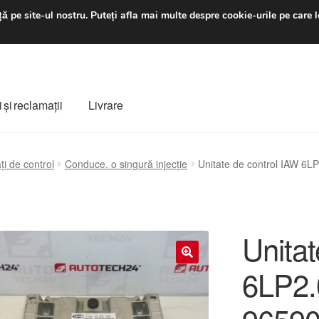
luni-vineri 9 a.m. - 4 p
ă pe site-ul nostru.
Puteți afla mai multe despre cookie-urile pe care l
 şi reclamații
Livrare
ș
Despre noi
Finalizare comandă
Livrare
Livrare în toată lumea
ți de control
Conduce. o singură injecție
Unitate de control IAW 6
e
Procedura de reclamație
Termeni si conditii
Unitat
6LP2.
🔍