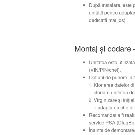
După instalare, este p
unității pentru adapta
dedicată mai jos).
Montaj și codare 
Unitatea este utilizat
(VIN/PIN/chei).
Opțiuni de punere în 
Klonarea datelor d
clonare unitatea de
Virginizare și iniți
+ adaptarea cheilor
Recomandat a fi reali
service PSA (DiagBo
Înainte de demontare/