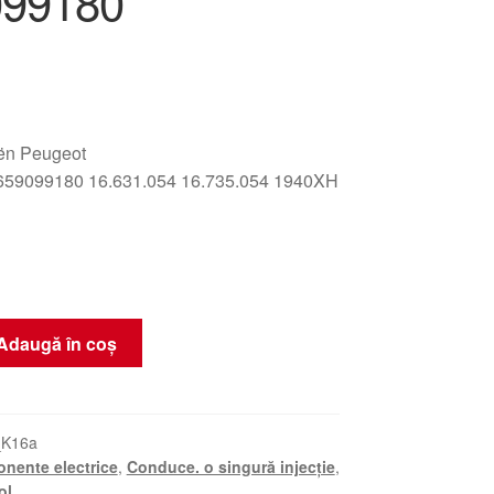
099180
oën Peugeot
59099180 16.631.054 16.735.054 1940XH
Adaugă în coș
_K16a
nente electrice
,
Conduce. o singură injecție
,
ol