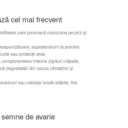
ză cel mai frecvent
miditatea care provoacă coroziune pe pini și
orespunzătoare: supratensiuni la pornire,
rcuite sau protecții arse.
omponentelor interne (lipituri crăpate,
ă degradată) din cauza vibrațiilor și
nexiuni sau cablaje (mufe slăbite, fire
i semne de avarie