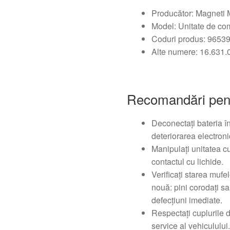
Producător: Magneti M
Model: Unitate de c
Coduri produs: 9653
Alte numere: 16.631
Recomandări pen
Deconectați bateria î
deteriorarea electronic
Manipulați unitatea cu 
contactul cu lichide.
Verificați starea mufel
nouă: pini corodați s
defecțiuni imediate.
Respectați cuplurile 
service al vehiculului