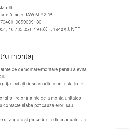
arelli
omandă motor IAW 6LP2.05
979480, 9659099180
.054, 16.735.054, 1940XH, 1940XJ, NFP
tru montaj
nainte de demontare/montare pentru a evita
ii.
grijă, evitați descărcările electrostatice și
or și a firelor înainte de a monta unitatea
au contacte slabe pot cauza erori sau
de strângere și procedurile din manualul de
.