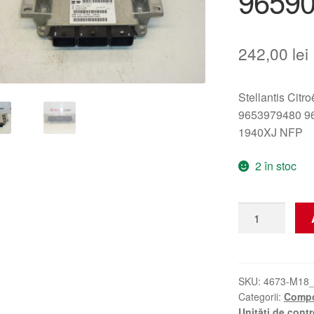
9659
242,00
lei
Stellantis Citr
9653979480 96
1940XJ NFP
2 în stoc
Cantitate
Unitate
de
control
IAW
SKU:
4673-M18
Categorii:
Compo
6LP2.05
Unități de contr