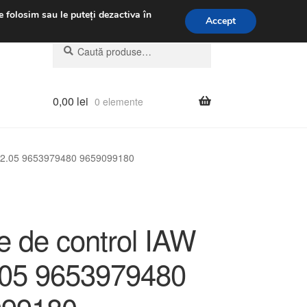
.m.
031 229 6816
e folosim sau le puteți dezactiva în
Accept
Caută
Caută
după:
0,00
lei
0 elemente
LP2.05 9653979480 9659099180
e de control IAW
05 9653979480