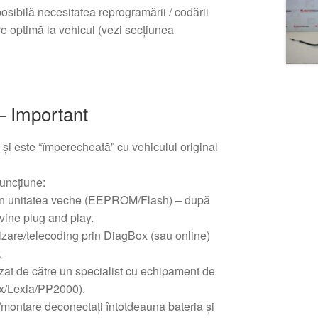
osibilă necesitatea reprogramării / codării
re optimă la vehicul (vezi secțiunea
– Important
ă și este “împerecheată” cu vehiculul original
funcțiune:
in unitatea veche (EEPROM/Flash) – după
vine plug and play.
alizare/telecoding prin DiagBox (sau online)
.
zat de către un specialist cu echipament de
x/Lexia/PP2000).
montare deconectați întotdeauna bateria și