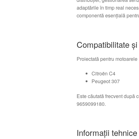
adaptările în timp real neces
componentă esențială pentru
Compatibilitate și 
Proiectată pentru motoarele 
Citroën C4
Peugeot 307
Este căutată frecvent după
9659099180.
Informații tehnice