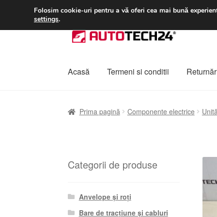
LIVRARE de la 33 lei
Folosim cookie-uri pentru a vă oferi cea mai bună experienț
settings
.
Sari
Sari
la
la
navigare
conținut
Acasă
Termeni si conditii
Returnări
Prima pagină
A lua legatura
Contul meu
Co
Prima pagină
Componente electrice
Unită
Plângere
Plățile
Politică de confidențialitat
Categorii de produse
Anvelope și roți
Bare de tracțiune și cabluri