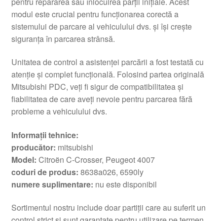
pentru repararea sau înlocuirea părții inițiale. Acest
modul este crucial pentru funcționarea corectă a
sistemului de parcare al vehiculului dvs. și își crește
siguranța în parcarea strânsă.
Unitatea de control a asistenței parcării a fost testată cu
atenție și complet funcțională. Folosind partea originală
Mitsubishi PDC, veți fi sigur de compatibilitatea și
fiabilitatea de care aveți nevoie pentru parcarea fără
probleme a vehiculului dvs.
Informații tehnice:
producător:
mitsubishi
Model:
Citroën C-Crosser, Peugeot 4007
coduri de produs:
8638a026, 6590ly
numere suplimentare:
nu este disponibil
Sortimentul nostru include doar partiții care au suferit un
control strict și sunt garantate pentru utilizare pe termen