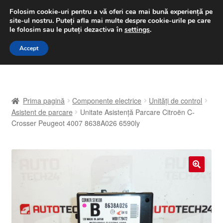
LIVRARE de la 33 lei
Folosim cookie-uri pentru a vă oferi cea mai bună experiență pe
site-ul nostru.
Puteți afla mai multe despre cookie-urile pe care
luni-vineri 9 a.m. - 4 p.m.
031 229 6816
le folosim sau le puteți dezactiva în
settings
.
Sari
Sari
Accept
Meniu
la
la
navigare
conținut
Prima pagină
Prima pagină
Componente electrice
Unități de control
A lua legatura
Asistent de parcare
Unitate Asistență Parcare Citroën C-
Crosser Peugeot 4007 8638A026 6590ly
Contul meu
Coș
🔍
Despre noi
Finalizare comandă