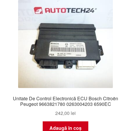
Unitate De Control Electronică ECU Bosch Citroën
Peugeot 9663821780 0263004203 6590EC
242,00
lei
Adaugă în coș