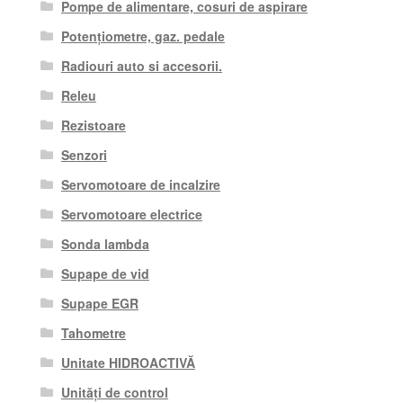
Pompe de alimentare, cosuri de aspirare
Potențiometre, gaz. pedale
Radiouri auto si accesorii.
Releu
Rezistoare
Senzori
Servomotoare de incalzire
Servomotoare electrice
Sonda lambda
Supape de vid
Supape EGR
Tahometre
Unitate HIDROACTIVĂ
Unități de control