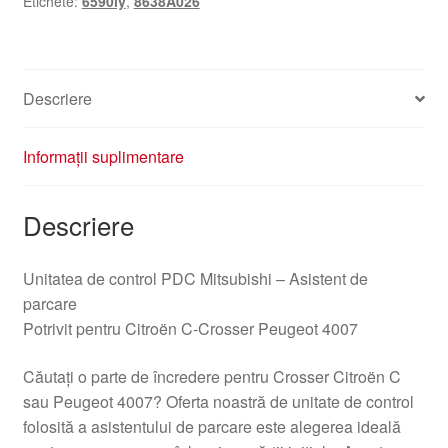
Etichete:
6590ly
,
8638A026
Peugeot
4007
8638A026
6590ly
Descriere
Informații suplimentare
Descriere
Unitatea de control PDC Mitsubishi – Asistent de
parcare
Potrivit pentru Citroën C-Crosser Peugeot 4007
Căutați o parte de încredere pentru Crosser Citroën C
sau Peugeot 4007? Oferta noastră de unitate de control
folosită a asistentului de parcare este alegerea ideală