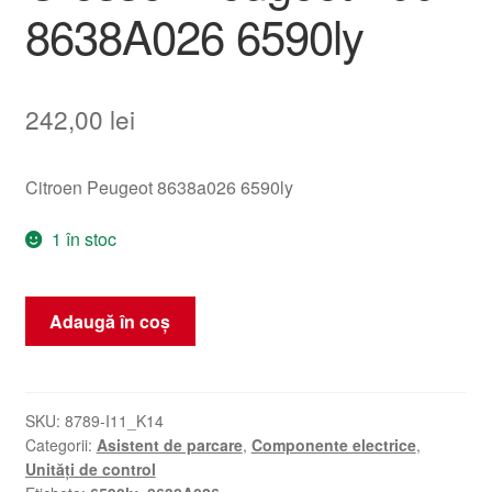
8638A026 6590ly
242,00
lei
Citroen Peugeot 8638a026 6590ly
1 în stoc
Cantitate
Adaugă în coș
Unitate
Asistență
Parcare
Citroën
SKU:
8789-I11_K14
Categorii:
Asistent de parcare
,
Componente electrice
,
C-
Unități de control
Crosser