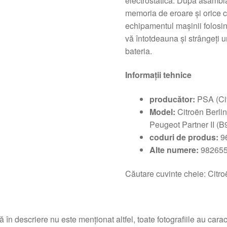
electrostatică. După asambla
memoria de eroare și orice co
echipamentul mașinii folosin
vă întotdeauna și strângeți u
bateria.
Informații tehnice
producător:
PSA (Ci
Model:
Citroën Berlin
Peugeot Partner II (B9
coduri de produs:
9
Alte numere:
982655
Căutare cuvinte cheie: Citroë
 în descriere nu este menționat altfel, toate fotografiile au caracte