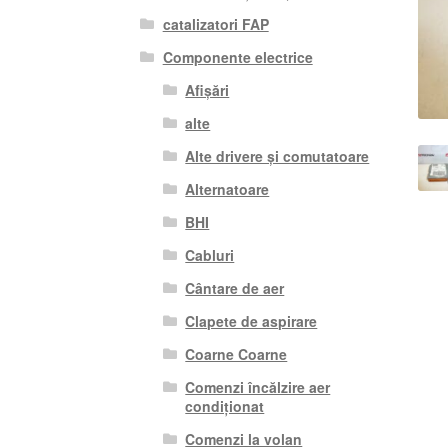
catalizatori FAP
Componente electrice
Afișări
alte
Alte drivere și comutatoare
Alternatoare
BHI
Cabluri
Cântare de aer
Clapete de aspirare
Coarne Coarne
Comenzi încălzire aer
condiționat
Comenzi la volan