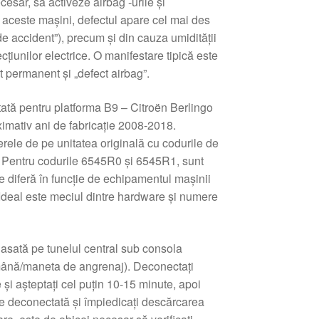
cesar, să activeze airbag -urile și
În aceste mașini, defectul apare cel mai des
e accident”), precum și din cauza umidității
cțiunilor electrice. O manifestare tipică este
t permanent și „defect airbag”.
tată pentru platforma B9 – Citroën Berlingo
oximativ ani de fabricație 2008-2018.
ele de pe unitatea originală cu codurile de
 Pentru codurile 6545R0 și 6545R1, sunt
are diferă în funcție de echipamentul mașinii
. Ideal este meciul dintre hardware și numere
lasată pe tunelul central sub consola
mână/maneta de angrenaj). Deconectați
și așteptați cel puțin 10-15 minute, apoi
re deconectată și împiedicați descărcarea