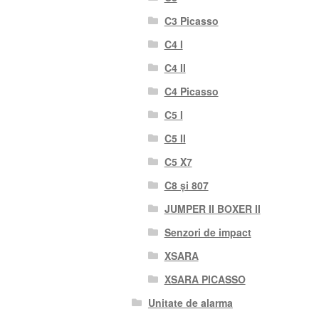
C3 Picasso
C4 I
C4 II
C4 Picasso
C5 I
C5 II
C5 X7
C8 și 807
JUMPER II BOXER II
Senzori de impact
XSARA
XSARA PICASSO
Unitate de alarma