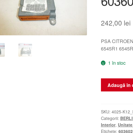
6036
242,00
lei
PSA CITROEN
6545R1 6545R
1 în stoc
Cantitate
Adaugă în 
Unitate
Airbag
Citroën
Peugeot
SKU:
4025-K12
Categorii:
BERLI
9653190880
Interior
,
Unitate
603602500
Etichete:
603602