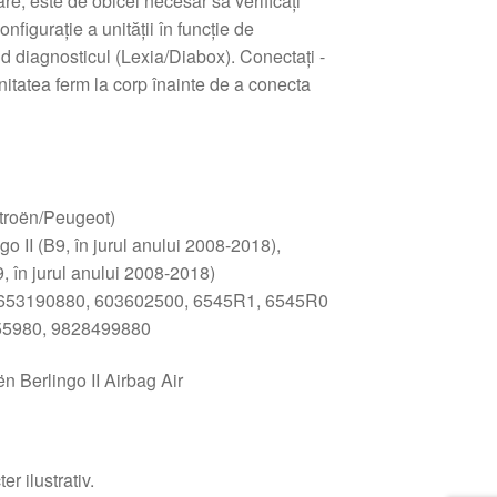
re, este de obicei necesar să verificați
nfigurație a unității în funcție de
d diagnosticul (Lexia/Diabox). Conectați -
nitatea ferm la corp înainte de a conecta
troën/Peugeot)
go II (B9, în jurul anului 2008-2018),
, în jurul anului 2008-2018)
653190880, 603602500, 6545R1, 6545R0
5980, 9828499880
n Berlingo II Airbag Air
r ilustrativ.