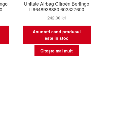
ingo
Unitate Airbag Citroën Berlingo
00
II 9648938880 602327600
242,00
lei
Anuntati cand produsul
este in stoc
Citește mai mult