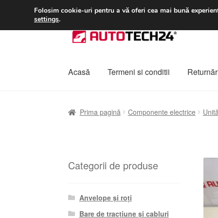
LIVRARE de la 33 lei
Folosim cookie-uri pentru a vă oferi cea mai bună experienț
settings
.
Sari
Sari
la
la
navigare
conținut
Acasă
Termeni si conditii
Returnări
Prima pagină
A lua legatura
Contul meu
Co
Prima pagină
Componente electrice
Unită
Plângere
Plățile
Politică de confidențialitat
Categorii de produse
Anvelope și roți
Bare de tracțiune și cabluri