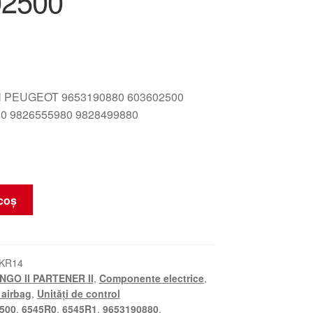
02500
 PEUGEOT 9653190880 603602500
0 9826555980 9828499880
coș
_KR14
NGO II PARTENER II
,
Componente electrice
,
 airbag
,
Unități de control
500
,
6545R0
,
6545R1
,
9653190880
,