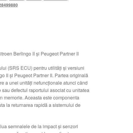
28499880
itroen Berlingo II și Peugeot Partner II
ului (SRS ECU) pentru utilități și versiuni
o II și Peugeot Partner II. Partea originală
re a unei unități nefuncționale atunci când
e sau defectul raportului asociat cu unitatea
 în memorie. Aceasta este componenta
juta la returnarea rapidă a sistemului de
alua semnalele de la impact și senzori