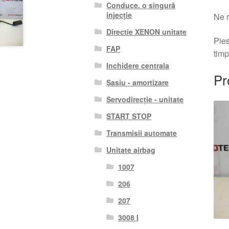
Conduce. o singură
injecție
Ne r
Directie XENON unitate
Pies
FAP
timp
Inchidere centrala
Pr
Șasiu - amortizare
Servodirecție - unitate
START STOP
Transmisii automate
Unitate airbag
1007
206
207
3008 I