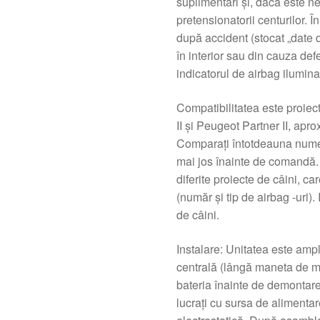
suplimentari și, dacă este ne
pretensionatorii centurilor. 
după accident (stocat „date d
în interior sau din cauza defe
indicatorul de airbag ilumina
Compatibilitatea este proiec
II și Peugeot Partner II, apr
Comparați întotdeauna numer
mai jos înainte de comandă.
diferite proiecte de câini, c
(număr și tip de airbag -uri)
de câini.
Instalare: Unitatea este amp
centrală (lângă maneta de 
bateria înainte de demontare 
lucrați cu sursa de alimenta