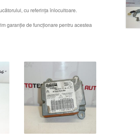
ătorului, cu referința înlocuitoare.
erim garanție de funcționare pentru acestea