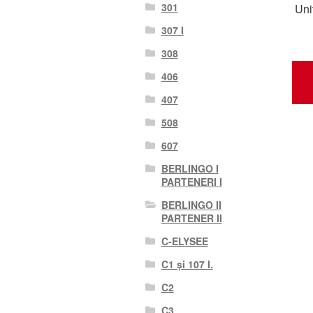
301
Uni
307 I
308
406
407
508
607
BERLINGO I
PARTENERI I
BERLINGO II
PARTENER II
C-ELYSEE
C1 și 107 I.
C2
C3