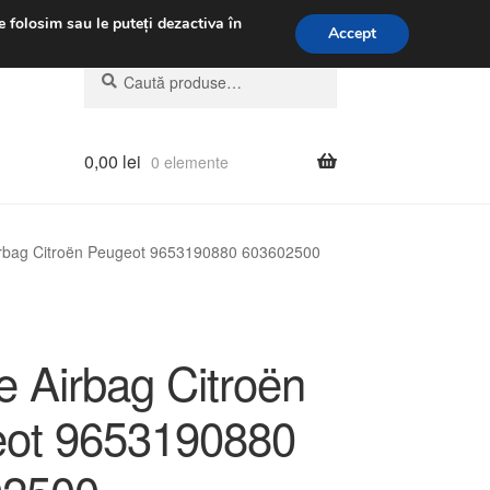
.m.
031 229 6816
e folosim sau le puteți dezactiva în
Accept
Caută
Caută
după:
0,00
lei
0 elemente
irbag Citroën Peugeot 9653190880 603602500
e Airbag Citroën
ot 9653190880