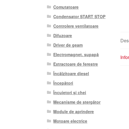
Comutatoare
Condensator START STOP
Controlere ventilatoare
Difuzoare
Des
Driver de geam
Electromagnet. supapă
Info
Extractoare de ferestre
Încălzitoare diesel
Începători
Încuietori și chei
Mecanisme de ștergător
Module de aprindere
Motoare electrice