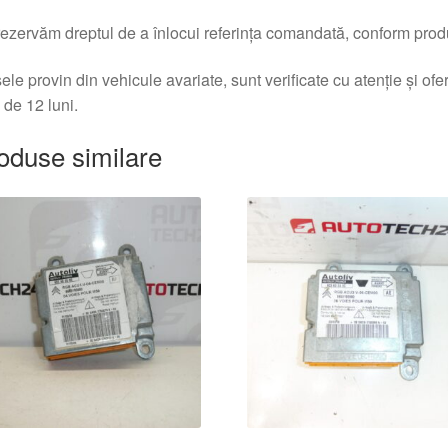
ezervăm dreptul de a înlocui referința comandată, conform produc
ele provin din vehicule avariate, sunt verificate cu atenție și of
 de 12 luni.
oduse similare