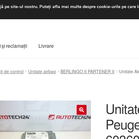
luni-vineri 9 a.m. - 4 p
ă pe site-ul nostru.
Puteți afla mai multe despre cookie-urile pe care l
 şi reclamații
Livrare
ș
Despre noi
Finalizare comandă
Livrare
Livrare în toată lumea
ți de control
Unitate airbag
BERLINGO II PARTENER II
Unitate A
e
Procedura de reclamație
Termeni si conditii
Unitat
Peuge
🔍