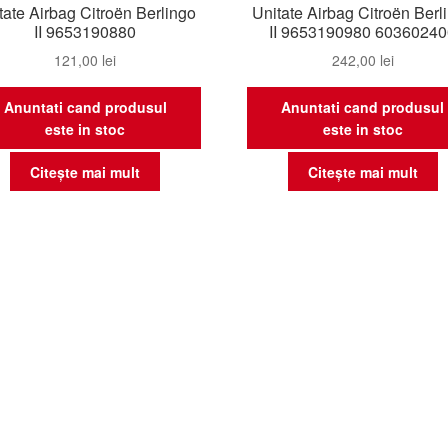
tate Airbag Citroën Berlingo
Unitate Airbag Citroën Berl
II 9653190880
II 9653190980 6036024
121,00
lei
242,00
lei
Anuntati cand produsul
Anuntati cand produsul
este in stoc
este in stoc
Citește mai mult
Citește mai mult