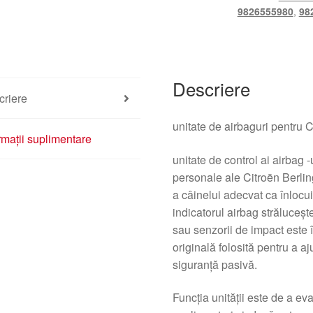
9826555980
,
98
Descriere
criere
unitate de airbaguri pentru C
rmații suplimentare
unitate de control ai airbag -
personale ale Citroën Berling
a câinelui adecvat ca înlocui
indicatorul airbag străluceșt
sau senzorii de impact este
originală folosită pentru a a
siguranță pasivă.
Funcția unității este de a ev