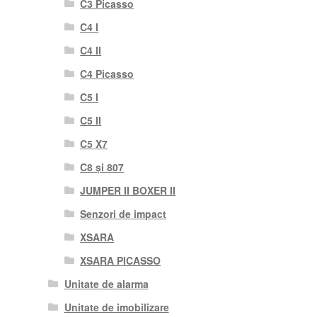
C3 Picasso
C4 I
C4 II
C4 Picasso
C5 I
C5 II
C5 X7
C8 și 807
JUMPER II BOXER II
Senzori de impact
XSARA
XSARA PICASSO
Unitate de alarma
Unitate de imobilizare