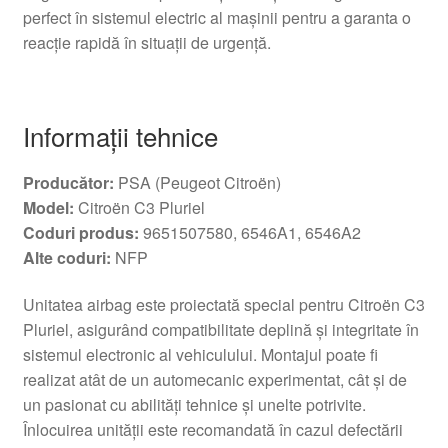
perfect în sistemul electric al maşinii pentru a garanta o
reacţie rapidă în situaţii de urgenţă.
Informaţii tehnice
Producător:
PSA (Peugeot Citroën)
Model:
Citroën C3 Pluriel
Coduri produs:
9651507580, 6546A1, 6546A2
Alte coduri:
NFP
Unitatea airbag este proiectată special pentru Citroën C3
Pluriel, asigurând compatibilitate deplină şi integritate în
sistemul electronic al vehiculului. Montajul poate fi
realizat atât de un automecanic experimentat, cât şi de
un pasionat cu abilităţi tehnice şi unelte potrivite.
Înlocuirea unităţii este recomandată în cazul defectării