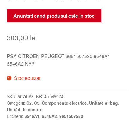
Anuntati cand produsul este in stoc
303,00
lei
PSA CITROEN PEUGEOT 9651507580 6546A1
6546A2 NFP
Stoc epuizat
SKU:
5074-K8_KR14a M5074
Categorii:
C2
,
C3
,
Componente electrice
,
Unitate airbag
,
Unități de control
Etichete:
6546A1
,
6546A2
,
9651507580