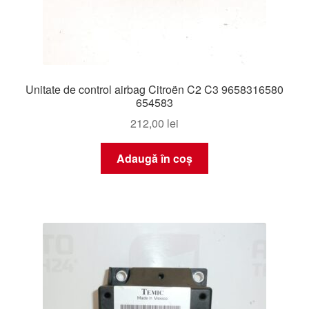
Unitate de control airbag Citroën C2 C3 9658316580
654583
212,00
lei
Adaugă în coș