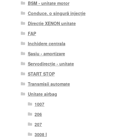
BSM - unitate motor
Conduce. o singură injecție
Directie XENON unitate
FAP
Inchidere centrala
Șasiu - amortizare
Servodirecție - unitate
START STOP
Transmisii automate
Unitate airbag
1007
206
207
3008 I