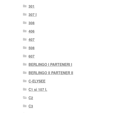
301
307 I
308
406
407
508
607
BERLINGO I PARTENERI I
BERLINGO II PARTENER II
C-ELYSEE
C1 și 107 I.
C2
C3