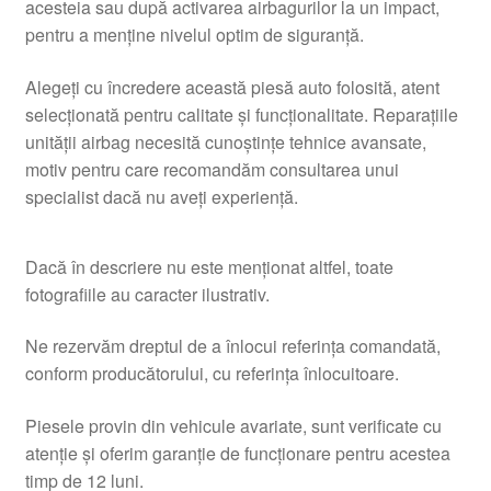
acesteia sau după activarea airbagurilor la un impact,
pentru a menţine nivelul optim de siguranţă.
Alegeţi cu încredere această piesă auto folosită, atent
selecționată pentru calitate şi funcţionalitate. Reparațiile
unității airbag necesită cunoștințe tehnice avansate,
motiv pentru care recomandăm consultarea unui
specialist dacă nu aveți experienţă.
Dacă în descriere nu este menționat altfel, toate
fotografiile au caracter ilustrativ.
Ne rezervăm dreptul de a înlocui referința comandată,
conform producătorului, cu referința înlocuitoare.
Piesele provin din vehicule avariate, sunt verificate cu
atenție și oferim garanție de funcționare pentru acestea
timp de 12 luni.