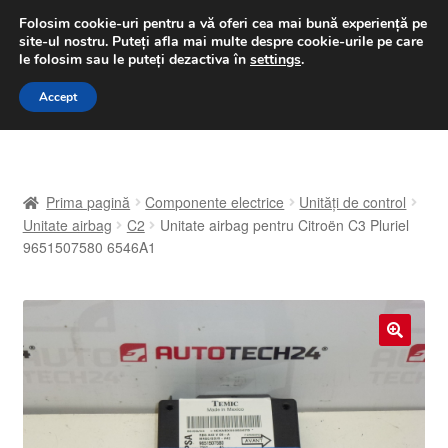
LIVRARE de la 33 lei
Folosim cookie-uri pentru a vă oferi cea mai bună experiență pe
site-ul nostru.
Puteți afla mai multe despre cookie-urile pe care
luni-vineri 9 a.m. - 4 p.m.
031 229 6816
le folosim sau le puteți dezactiva în
settings
.
Sari
Sari
Accept
Meniu
la
la
navigare
conținut
Prima pagină
Prima pagină
Componente electrice
Unități de control
A lua legatura
Unitate airbag
C2
Unitate airbag pentru Citroën C3 Pluriel
9651507580 6546A1
Contul meu
Coș
🔍
Despre noi
Finalizare comandă