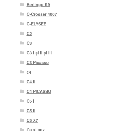
Berlingo K9
C-Crosser 4007
C-ELYSEE
C2
C3
C3 I și II și III
C3 Picasso
c4
C4 II
C4 PICASSO
C5 I
C5 II
C5 X7
C8 și 807