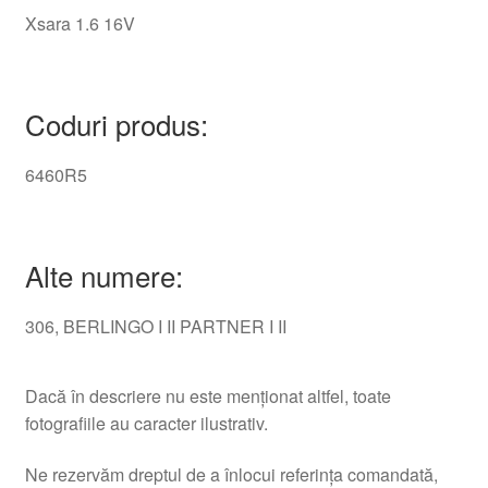
Xsara 1.6 16V
Coduri produs:
6460R5
Alte numere:
306, BERLINGO I II PARTNER I II
Dacă în descriere nu este menționat altfel, toate
fotografiile au caracter ilustrativ.
Ne rezervăm dreptul de a înlocui referința comandată,