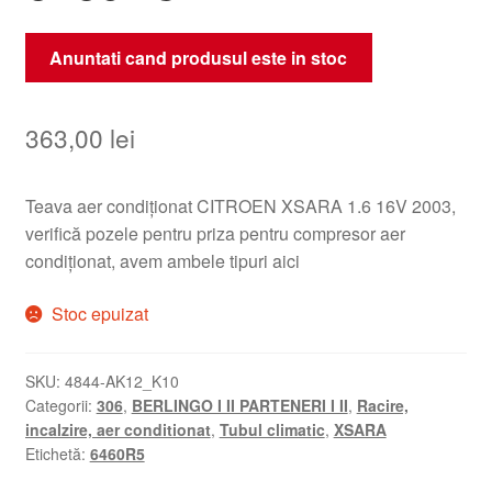
Anuntati cand produsul este in stoc
363,00
lei
Teava aer condiționat CITROEN XSARA 1.6 16V 2003,
verifică pozele pentru priza pentru compresor aer
condiționat, avem ambele tipuri aici
Stoc epuizat
SKU:
4844-AK12_K10
Categorii:
306
,
BERLINGO I II PARTENERI I II
,
Racire,
incalzire, aer conditionat
,
Tubul climatic
,
XSARA
Etichetă:
6460R5