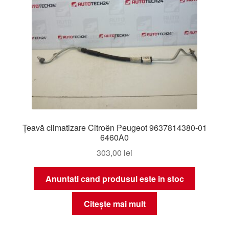
Țeavă climatizare Citroën Peugeot 9637814380-01
6460A0
303,00
lei
Anuntati cand produsul este in stoc
Citește mai mult