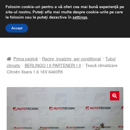
LIVRARE de la 33 lei
Folosim cookie-uri pentru a vă oferi cea mai bună experiență pe
site-ul nostru.
Puteți afla mai multe despre cookie-urile pe care
luni-vineri 9 a.m. - 4 p.m.
031 229 6816
le folosim sau le puteți dezactiva în
settings
.
Sari
Sari
Accept
Meniu
la
la
navigare
conținut
Prima pagină
Prima pagină
Racire, incalzire, aer conditionat
Tubul
A lua legatura
climatic
BERLINGO I II PARTENERI I II
Țeavă climatizare
Citroën Xsara 1.6 16V 6460R5
Contul meu
Coș
🔍
Despre noi
Finalizare comandă