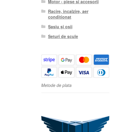
Motor - piese si accesorii
Racire, incalzire, aer
conditionat
Șasiu și osii
Seturi de scule
Metode de plata