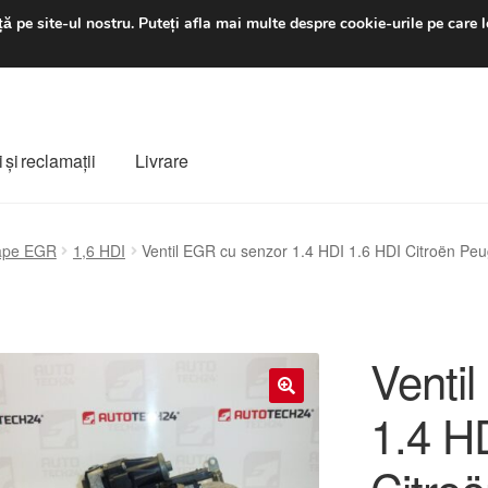
luni-vineri 9 a.m. - 4 p
ă pe site-ul nostru.
Puteți afla mai multe despre cookie-urile pe care l
 şi reclamații
Livrare
ș
Despre noi
Finalizare comandă
Livrare
Livrare în toată lumea
ape EGR
1,6 HDI
Ventil EGR cu senzor 1.4 HDI 1.6 HDI Citroën P
e
Procedura de reclamație
Termeni si conditii
Venti
1.4 H
🔍