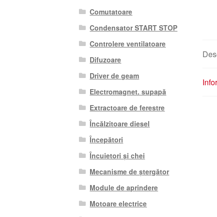
Comutatoare
Condensator START STOP
Controlere ventilatoare
Des
Difuzoare
Driver de geam
Info
Electromagnet. supapă
Extractoare de ferestre
Încălzitoare diesel
Începători
Încuietori și chei
Mecanisme de ștergător
Module de aprindere
Motoare electrice