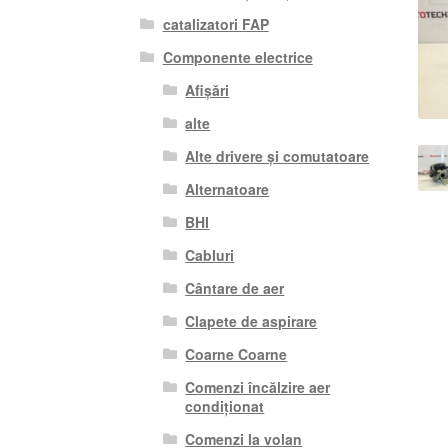
catalizatori FAP
Componente electrice
Afișări
alte
Alte drivere și comutatoare
Alternatoare
BHI
Cabluri
Cântare de aer
Clapete de aspirare
Coarne Coarne
Comenzi încălzire aer
condiționat
Comenzi la volan