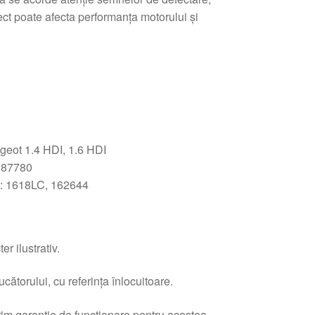
ct poate afecta performanța motorului și
geot 1.4 HDI, 1.6 HDI
187780
: 1618LC, 162644
r ilustrativ.
ătorului, cu referința înlocuitoare.
erim garanție de funcționare pentru acestea