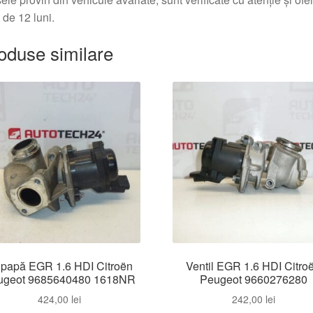
 de 12 luni.
oduse similare
papă EGR 1.6 HDI Citroën
Ventil EGR 1.6 HDI Citro
ugeot 9685640480 1618NR
Peugeot 9660276280
424,00
lei
242,00
lei