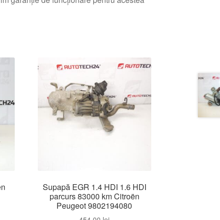
ën
Supapă EGR 1.4 HDI 1.6 HDI
parcurs 83000 km Citroën
Peugeot 9802194080
454,00
lei