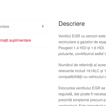
Descriere
criere
Ventilul EGR cu senzor este
rmații suplimentare
recirculare a gazelor de eșa
Peugeot 1.4 HDI și 1.6 HDI. 
poluante, contribuind astfel
Numărul de referință al aces
relevante includ 1618LC și 
compatibilității cu vehiculul
Înlocuirea ventilului EGR se 
regulată, dar poate fi neces
prezintă simptome precum pi
contaminat. Este important s