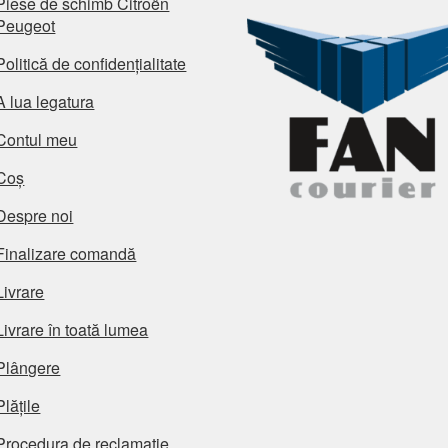
Piese de schimb Citroën
Peugeot
Politică de confidențialitate
A lua legatura
Contul meu
Coș
Despre noi
Finalizare comandă
Livrare
Livrare în toată lumea
Plângere
Plățile
Procedura de reclamație