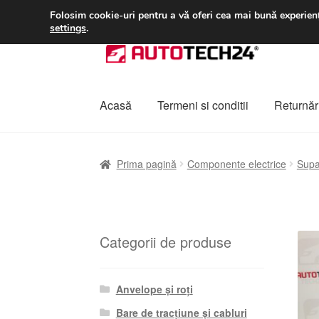
LIVRARE de la 33 lei
Folosim cookie-uri pentru a vă oferi cea mai bună experienț
settings
.
Sari
Sari
la
la
navigare
conținut
Acasă
Termeni si conditii
Returnări
Prima pagină
A lua legatura
Contul meu
Co
Prima pagină
Componente electrice
Sup
Plângere
Plățile
Politică de confidențialitat
Categorii de produse
Anvelope și roți
Bare de tracțiune și cabluri