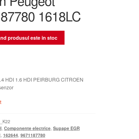
ën Peugeot
87780 1618LC
nd produsul este in stoc
.4 HDI 1.6 HDI PEIRBURG CITROEN
enzor
t
0_K22
I
,
Componente electrice
,
Supape EGR
C
,
162644
,
9671187780