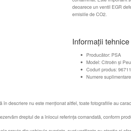
deoarece un ventil EGR defe
emisiile de CO2.
Informații tehnice
Producător: PSA
Model: Citroën și Peu
Coduri produs: 9671
Numere suplimentare
 în descriere nu este menționat altfel, toate fotografiile au caracte
ezervăm dreptul de a înlocui referința comandată, conform produc
ele provin din vehicule avariate, sunt verificate cu atenție și of