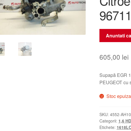
Citro
96711
Anuntati ca
605,00
lei
Supapă EGR 1
PEUGEOT cu s
Stoc epuiza
SKU:
4552-AH1
Categorii:
1,6 HD
Etichete:
1618L