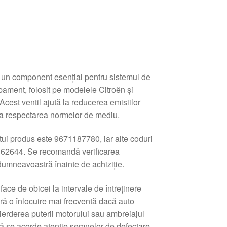
 un component esențial pentru sistemul de
pament, folosit pe modelele Citroën și
Acest ventil ajută la reducerea emisiilor
 la respectarea normelor de mediu.
tui produs este 9671187780, iar alte coduri
162644. Se recomandă verificarea
 dumneavoastră înainte de achiziție.
face de obicei la intervale de întreținere
ară o înlocuire mai frecventă dacă auto
erderea puterii motorului sau ambreiajul
ă se acorde atenție semnelor de defectare,