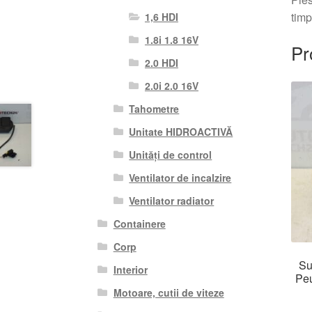
timp
1,6 HDI
1.8i 1.8 16V
Pr
2.0 HDI
2.0i 2.0 16V
Tahometre
Unitate HIDROACTIVĂ
Unități de control
Ventilator de incalzire
Ventilator radiator
Containere
Corp
Su
Interior
Pe
Motoare, cutii de viteze