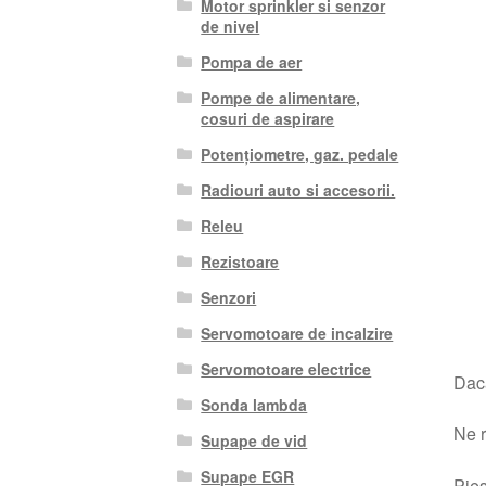
Motor sprinkler si senzor
de nivel
Pompa de aer
Pompe de alimentare,
cosuri de aspirare
Potențiometre, gaz. pedale
Radiouri auto si accesorii.
Releu
Rezistoare
Senzori
Servomotoare de incalzire
Servomotoare electrice
Dacă
Sonda lambda
Ne r
Supape de vid
Supape EGR
Pies