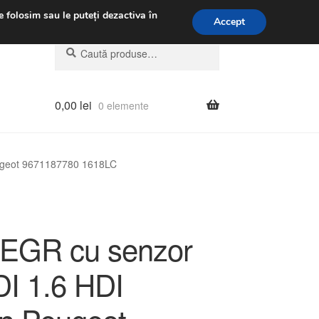
.m.
031 229 6816
e folosim sau le puteți dezactiva în
Accept
Caută
Caută
după:
0,00
lei
0 elemente
eugeot 9671187780 1618LC
l EGR cu senzor
DI 1.6 HDI