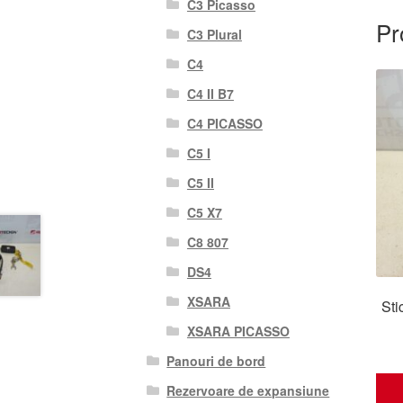
C3 Picasso
Pr
C3 Plural
C4
C4 II B7
C4 PICASSO
C5 I
C5 II
C5 X7
C8 807
DS4
XSARA
Sti
XSARA PICASSO
Panouri de bord
Rezervoare de expansiune