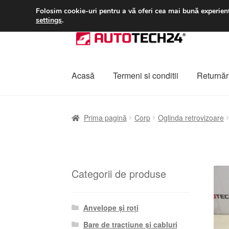
LIVRARE de la 33 lei
Folosim cookie-uri pentru a vă oferi cea mai bună experienț
settings
.
Sari
Sari
la
la
navigare
conținut
Acasă
Termeni si conditii
Returnări
Prima pagină
A lua legatura
Contul meu
Co
Prima pagină
Corp
Oglinda retrovizoare
Plângere
Plățile
Politică de confidențialitat
Categorii de produse
Anvelope și roți
Bare de tracțiune și cabluri