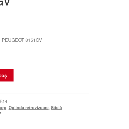
GV
 PEUGEOT 8151GV
coș
KR14
orp
,
Oglinda retrovizoare
,
Sticlă
V