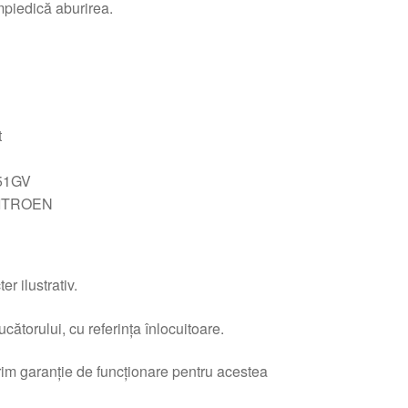
împiedică aburirea.
t
51GV
ITROEN
r ilustrativ.
ătorului, cu referința înlocuitoare.
erim garanție de funcționare pentru acestea