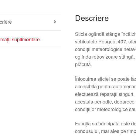
Descriere
criere
Sticla oglindă stânga încălz
rmații suplimentare
vehiculele Peugeot 407, oferin
condiții meteorologice nefa
oglinda retrovizoare stângă,
plăcută.
Înlocuirea sticlei se poate f
accesibilă pentru automecani
efectuează reparații singuri.
acestuia periodic, deoarece 
condițiilor meteorologice sau
Funcția sa principală este de
condusului, mai ales pe timp