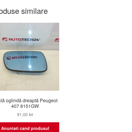
oduse similare
clă oglindă dreaptă Peugeot
407 8151GW
91,00
lei
Anuntati cand produsul