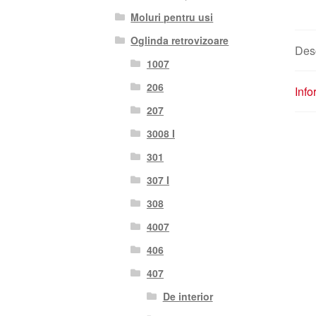
Moluri pentru usi
Oglinda retrovizoare
Des
1007
206
Info
207
3008 I
301
307 I
308
4007
406
407
De interior