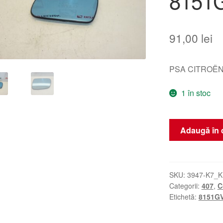
8151
91,00
lei
PSA CITROËN
1 în stoc
Cantitate
Adaugă în 
Sticlă
oglindă
stânga
încălzită
SKU:
3947-K7_
Categorii:
407
,
C
Peugeot
Etichetă:
8151G
407
8151GV