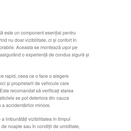
ită este un component esențial pentru
d nu doar vizibilitate, ci și confort în
vorabile. Aceasta se montează ușor pe
 asigurând o experiență de condus sigură și
ace rapid, ceea ce o face o alegere
ci și proprietarii de vehicule care
 Este recomandat să verificați starea
sticlele se pot deteriora din cauza
 a accidentărilor minore.
 a îmbunătăți vizibilitatea în timpul
 de noapte sau în condiții de umiditate,