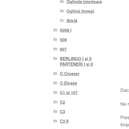
Oglinda interioara
Oglinzi întregi
Sticlă
5008 I
508
607
BERLINGO I și II
PARTENERI I și II
C-Crosser
C-Elysée
Dacă
C1 și 107
C2
Ne r
C3
Pies
C3 II
timp