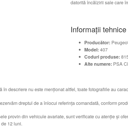
datorită încălzirii sale care 
Informații tehnice
Producător:
Peugeo
Model:
407
Coduri produse:
81
Alte numere:
PSA C
 în descriere nu este menționat altfel, toate fotografiile au caracte
ezervăm dreptul de a înlocui referința comandată, conform produc
ele provin din vehicule avariate, sunt verificate cu atenție și of
 de 12 luni.