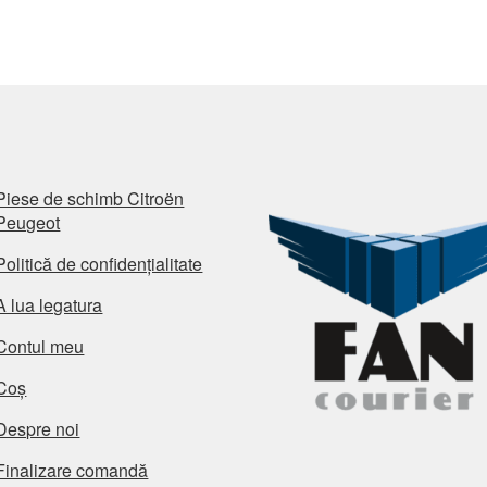
Piese de schimb Citroën
Peugeot
Politică de confidențialitate
A lua legatura
Contul meu
Coș
Despre noi
Finalizare comandă