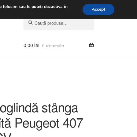
.m.
031 229 6816
e folosim sau le puteți dezactiva în
Accept
Caută
Caută
după:
0,00
lei
0 elemente
 oglindă stânga
ită Peugeot 407