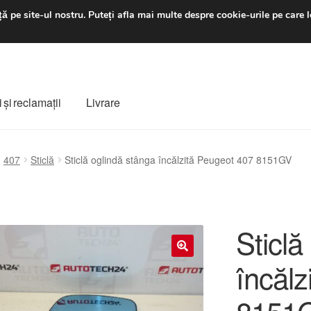
luni-vineri 9 a.m. - 4 p
ă pe site-ul nostru.
Puteți afla mai multe despre cookie-urile pe care l
 şi reclamații
Livrare
ș
Despre noi
Finalizare comandă
Livrare
Livrare în toată lumea
407
Sticlă
Sticlă oglindă stânga încălzită Peugeot 407 8151GV
e
Procedura de reclamație
Termeni si conditii
Sticlă
încălz
🔍