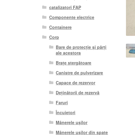
catalizatori FAP
Componente electrice
Containere
Corp
Bare de protecție și părți
ale acestora
Brațe ștergătoare
Canistre de pulverizare
Capace de rezervor
Deținătorii de rezervă
Faruri
Încuietori
Mânerele ușilor
Mânerele ușilor din spate