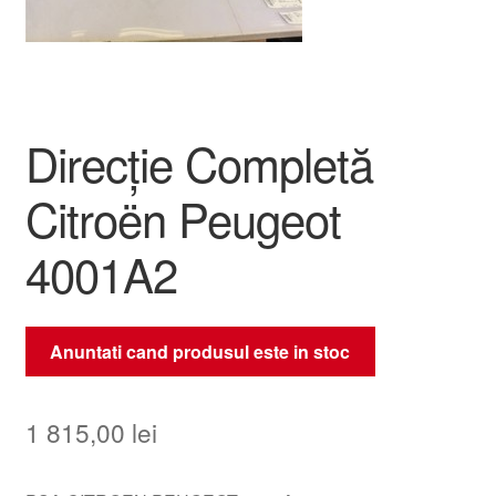
Livrare
Livrare în toată lumea
Direcție Completă
Plângere
Citroën Peugeot
Plățile
4001A2
Politică de confidențialitate
Procedura de reclamație
Anuntati cand produsul este in stoc
Termeni si conditii
1 815,00
lei