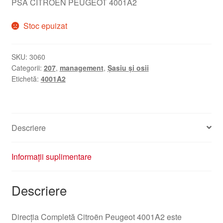
PSA CITROEN PEUGEOT 4001A2
Stoc epuizat
SKU:
3060
Categorii:
207
,
management
,
Șasiu și osii
Etichetă:
4001A2
Descriere
Informații suplimentare
Descriere
Direcția Completă Citroën Peugeot 4001A2 este