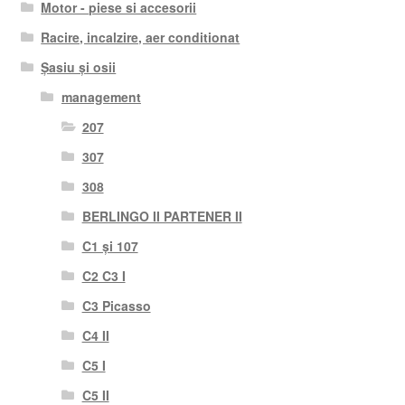
Motor - piese si accesorii
Racire, incalzire, aer conditionat
Șasiu și osii
management
207
307
308
BERLINGO II PARTENER II
C1 și 107
C2 C3 I
C3 Picasso
C4 II
C5 I
C5 II