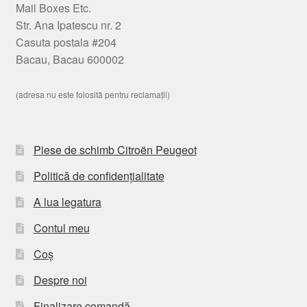
Mail Boxes Etc.
Str. Ana Ipatescu nr. 2
Casuta postala #204
Bacau, Bacau 600002
(adresa nu este folosită pentru reclamații)
Piese de schimb Citroën Peugeot
Politică de confidențialitate
A lua legatura
Contul meu
Coș
Despre noi
Finalizare comandă