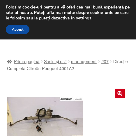
LIVRARE de la 33 lei
Folosim cookie-uri pentru a vă oferi cea mai bună experiență pe
site-ul nostru.
Puteți afla mai multe despre cookie-urile pe care
luni-vineri 9 a.m. - 4 p.m.
031 229 6816
le folosim sau le puteți dezactiva în
settings
.
Sari
Sari
Accept
Meniu
la
la
navigare
conținut
Prima pagină
Prima pagină
Șasiu și osii
management
207
Direcție
A lua legatura
Completă Citroën Peugeot 4001A2
Contul meu
Coș
🔍
Despre noi
Finalizare comandă