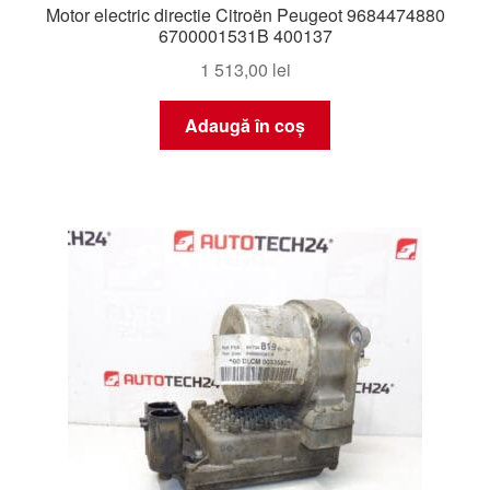
Motor electric directie Citroën Peugeot 9684474880
6700001531B 400137
1 513,00
lei
Adaugă în coș