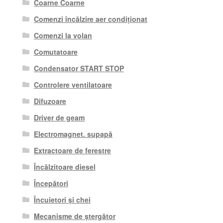
Coarne Coarne
Comenzi încălzire aer condiționat
Comenzi la volan
Comutatoare
Condensator START STOP
Controlere ventilatoare
Difuzoare
Driver de geam
Electromagnet. supapă
Extractoare de ferestre
Încălzitoare diesel
Începători
Încuietori și chei
Mecanisme de ștergător