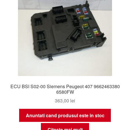
ECU BSI S02-00 Siemens Peugeot 407 9662463380
6580FW
363,00
lei
Anuntati cand produsul este in stoc
Citește mai mult