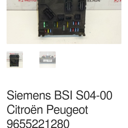
Livrare
Livrare în toată lumea
Plângere
Plățile
Politică de confidențialitate
Procedura de reclamație
Siemens BSI S04-00
Termeni si conditii
Citroën Peugeot
9655221280