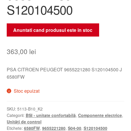
S120104500
Anuntati cand produsul este in stoc
363,00
lei
PSA CITROEN PEUGEOT 9655221280 S120104500 J
6580FW
Stoc epuizat
SKU:
5113-B10_K2
Categorii:
BSI - unitate confortabilă
,
Componente electrice
,
Unități de control
Etichete:
6580FW
,
9655221280
,
S04-00
,
S120104500