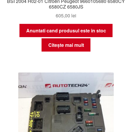
BSI 2004 H02-01 Citroën Peugeot 9660105680 6580CY
6580CZ 6580JS
605,00
lei
Anuntati cand produsul este in stoc
Citește mai mult