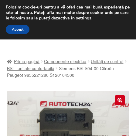
LIVRARE de la 33 lei
Folosim cookie-uri pentru a vă oferi cea mai bună experiență pe
site-ul nostru.
Puteți afla mai multe despre cookie-urile pe care
luni-vineri 9 a.m. - 4 p.m.
031 229 6816
le folosim sau le puteți dezactiva în
settings
.
Sari
Sari
Accept
Meniu
la
la
navigare
conținut
Prima pagină
Prima pagină
Componente electrice
Unități de control
A lua legatura
BSI - unitate confortabilă
Siemens BSI S04-00 Citroën
Peugeot 9655221280 S120104500
Contul meu
Coș
🔍
Despre noi
Finalizare comandă