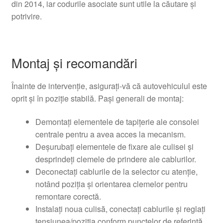
din 2014, iar codurile asociate sunt utile la căutare şi
potrivire.
Montaj şi recomandări
Înainte de intervenţie, asiguraţi-vă că autovehiculul este
oprit şi în poziţie stabilă. Paşi generali de montaj:
Demontaţi elementele de tapiţerie ale consolei
centrale pentru a avea acces la mecanism.
Deşurubaţi elementele de fixare ale culisei şi
desprindeţi clemele de prindere ale cablurilor.
Deconectaţi cablurile de la selector cu atenţie,
notând poziţia şi orientarea clemelor pentru
remontare corectă.
Instalaţi noua culisă, conectaţi cablurile şi reglaţi
tensiunea/poziţia conform punctelor de referinţă