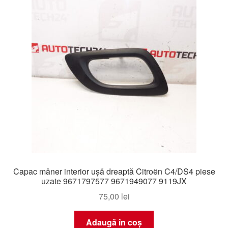
Capac mâner interior ușă dreaptă Citroën C4/DS4 piese
uzate 9671797577 9671949077 9119JX
75,00
lei
Adaugă în coș