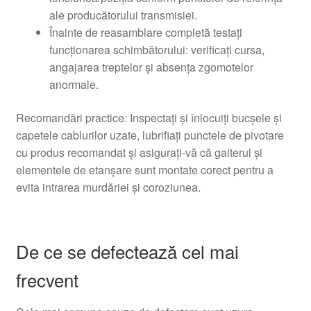
ale producătorului transmisiei.
Înainte de reasamblare completă testaţi
funcţionarea schimbătorului: verificaţi cursa,
angajarea treptelor şi absenţa zgomotelor
anormale.
Recomandări practice: Inspectaţi şi înlocuiţi bucşele şi
capetele cablurilor uzate, lubrifiaţi punctele de pivotare
cu produs recomandat şi asiguraţi-vă că gaiterul şi
elementele de etanşare sunt montate corect pentru a
evita intrarea murdăriei şi coroziunea.
De ce se defectează cel mai
frecvent