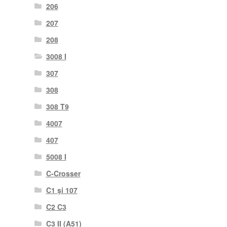
206
207
208
3008 I
307
308
308 T9
4007
407
5008 I
C-Crosser
C1 și 107
C2 C3
C3 II (A51)