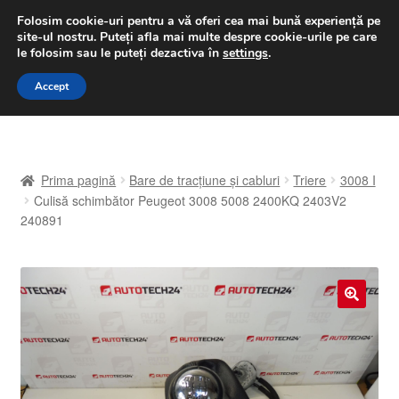
LIVRARE de la 33 lei
Folosim cookie-uri pentru a vă oferi cea mai bună experiență pe
site-ul nostru.
Puteți afla mai multe despre cookie-urile pe care
luni-vineri 9 a.m. - 4 p.m.
031 229 6816
le folosim sau le puteți dezactiva în
settings
.
Sari
Sari
Accept
Meniu
la
la
navigare
conținut
Prima pagină
Prima pagină
Bare de tracțiune și cabluri
Triere
3008 I
A lua legatura
Culisă schimbător Peugeot 3008 5008 2400KQ 2403V2
240891
Contul meu
Coș
🔍
Despre noi
Finalizare comandă