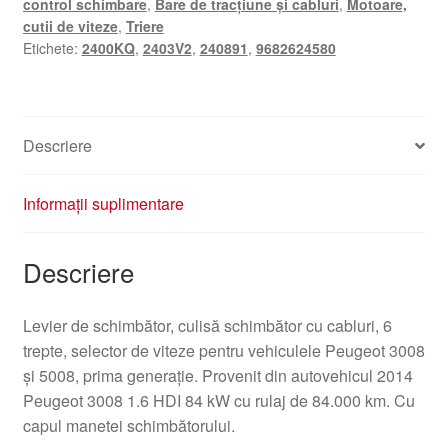
control schimbare
,
Bare de tracțiune și cabluri
,
Motoare,
2400KQ
cutii de viteze
,
Triere
2403V2
Etichete:
2400KQ
,
2403V2
,
240891
,
9682624580
240891
Descriere
Informații suplimentare
Descriere
Levier de schimbător, culisă schimbător cu cabluri, 6
trepte, selector de viteze pentru vehiculele Peugeot 3008
și 5008, prima generație. Provenit din autovehicul 2014
Peugeot 3008 1.6 HDI 84 kW cu rulaj de 84.000 km. Cu
capul manetei schimbătorului.