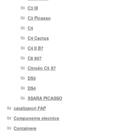
C3 III
C3 Picasso
C4
C4 Cactus
C4 II B7
C8 807
Citroën C5 X7
DS3
DS4
XSARA PICASSO
catalizatori FAP
Componente electrice
Containere