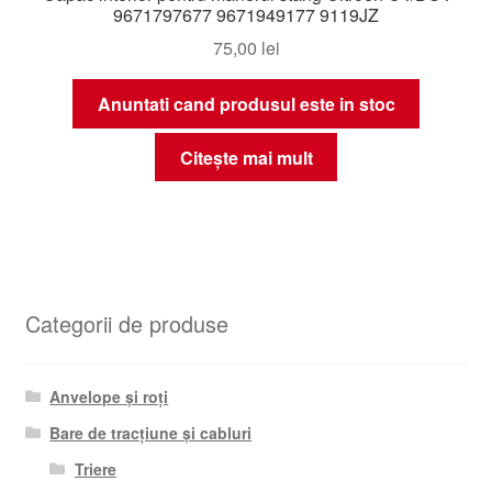
9671797677 9671949177 9119JZ
75,00
lei
Anuntati cand produsul este in stoc
Citește mai mult
Categorii de produse
Anvelope și roți
Bare de tracțiune și cabluri
Triere