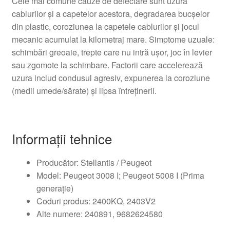
Cele mai comune cauze de defectare sunt uzura
cablurilor şi a capetelor acestora, degradarea bucşelor
din plastic, coroziunea la capetele cablurilor şi jocul
mecanic acumulat la kilometraj mare. Simptome uzuale:
schimbări greoaie, trepte care nu intră uşor, joc în levier
sau zgomote la schimbare. Factorii care accelerează
uzura includ condusul agresiv, expunerea la coroziune
(medii umede/sărate) şi lipsa întreţinerii.
Informații tehnice
Producător: Stellantis / Peugeot
Model: Peugeot 3008 I; Peugeot 5008 I (Prima
generaţie)
Coduri produs: 2400KQ, 2403V2
Alte numere: 240891, 9682624580