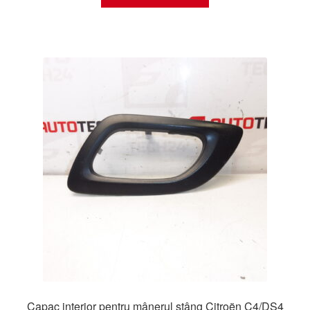
Capac interior pentru mânerul stâng Citroën C4/DS4