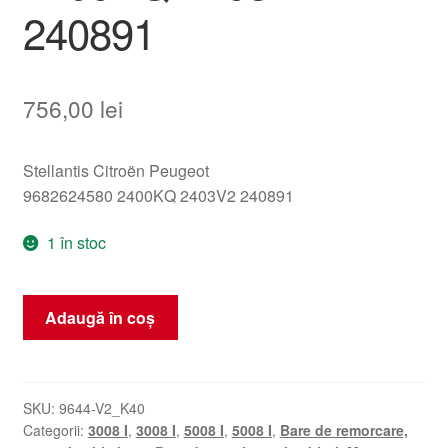
240891
756,00
lei
Stellantis Citroën Peugeot
9682624580 2400KQ 2403V2 240891
1 în stoc
Cantitate
Adaugă în coș
Culisă
schimbător
Peugeot
3008
SKU:
9644-V2_K40
Categorii:
3008 I
,
3008 I
,
5008 I
,
5008 I
,
Bare de remorcare,
5008