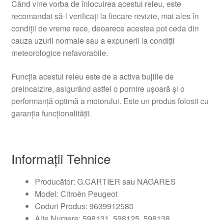
Când vine vorba de înlocuirea acestui releu, este
recomandat să-l verificați la fiecare revizie, mai ales în
condiții de vreme rece, deoarece acestea pot ceda din
cauza uzurii normale sau a expunerii la condiții
meteorologice nefavorabile.
Funcția acestui releu este de a activa bujiile de
preincalzire, asigurând astfel o pornire ușoară și o
performanță optimă a motorului. Este un produs folosit cu
garanția funcționalității.
Informații Tehnice
Producător: G.CARTIER sau NAGARES
Model: Citroën Peugeot
Coduri Produs: 9639912580
Alte Numere: 598131, 598125, 598138