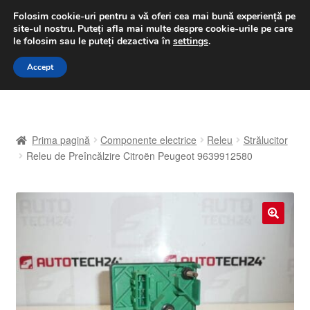
LIVRARE de la 33 lei
Folosim cookie-uri pentru a vă oferi cea mai bună experiență pe
site-ul nostru.
Puteți afla mai multe despre cookie-urile pe care
luni-vineri 9 a.m. - 4 p.m.
031 229 6816
le folosim sau le puteți dezactiva în
settings
.
Sari
Sari
Accept
Meniu
la
la
navigare
conținut
Prima pagină
Prima pagină
Componente electrice
Releu
Strălucitor
A lua legatura
Releu de Preîncălzire Citroën Peugeot 9639912580
Contul meu
Coș
🔍
Despre noi
Finalizare comandă