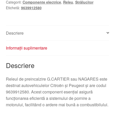
Categorii:
Componente electrice
,
Releu
,
Strălucitor
Etichetă:
9639912580
Descriere
Informații suplimentare
Descriere
Releul de preincalzire G.CARTIER sau NAGARES este
destinat autovehiculelor Citroën și Peugeot și are codul
9639912580. Acest component esențial asigură
funcționarea eficientă a sistemului de pornire a
motorului, facilitând o ardere mai bună a combustibilului.