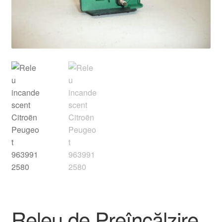
Livrare
Livrare în toată lumea
Plângere
Plățile
Politică de confidențialitate
Procedura de reclamație
Termeni si conditii
Releu de Preîncălzire