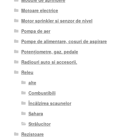
Motoare electrice
Motor sprinkler si senzor de nivel
Pompa de aer
Pompe de alimentare, cosuri de aspirare
Potențiometre, gaz. pedale
Radiouri auto si accesorii.
Releu
alte
Combustibili
Încălzirea scaunelor
Sahara
Strălucitor
Rezistoare