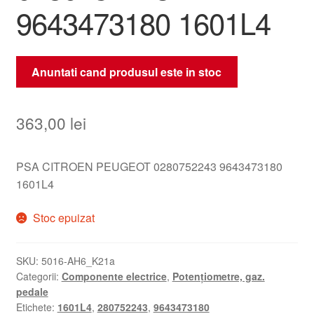
9643473180 1601L4
Anuntati cand produsul este in stoc
363,00
lei
PSA CITROEN PEUGEOT 0280752243 9643473180
1601L4
Stoc epuizat
SKU:
5016-AH6_K21a
Categorii:
Componente electrice
,
Potențiometre, gaz.
pedale
Etichete:
1601L4
,
280752243
,
9643473180