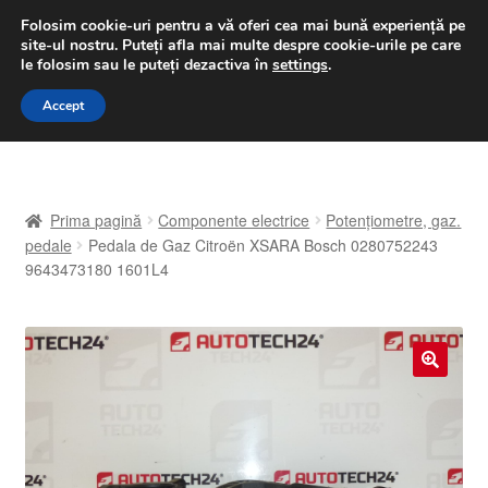
LIVRARE de la 33 lei
Folosim cookie-uri pentru a vă oferi cea mai bună experiență pe
site-ul nostru.
Puteți afla mai multe despre cookie-urile pe care
luni-vineri 9 a.m. - 4 p.m.
031 229 6816
le folosim sau le puteți dezactiva în
settings
.
Sari
Sari
Accept
Meniu
la
la
navigare
conținut
Prima pagină
Prima pagină
Componente electrice
Potențiometre, gaz.
A lua legatura
pedale
Pedala de Gaz Citroën XSARA Bosch 0280752243
9643473180 1601L4
Contul meu
Coș
🔍
Despre noi
Finalizare comandă