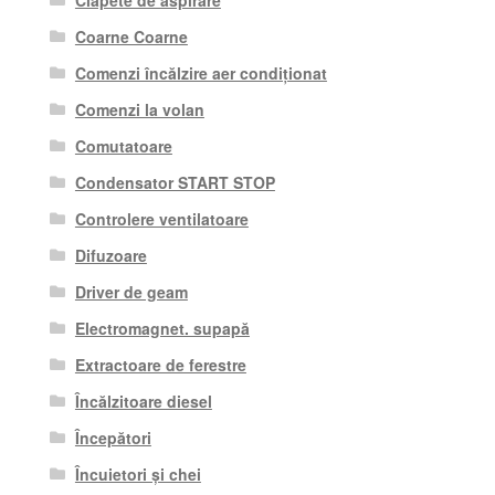
Clapete de aspirare
Coarne Coarne
Comenzi încălzire aer condiționat
Comenzi la volan
Comutatoare
Condensator START STOP
Controlere ventilatoare
Difuzoare
Driver de geam
Electromagnet. supapă
Extractoare de ferestre
Încălzitoare diesel
Începători
Încuietori și chei