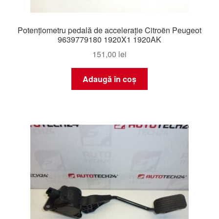
Potențiometru pedală de accelerație Citroën Peugeot
9639779180 1920X1 1920AK
151,00
lei
Adaugă în coș