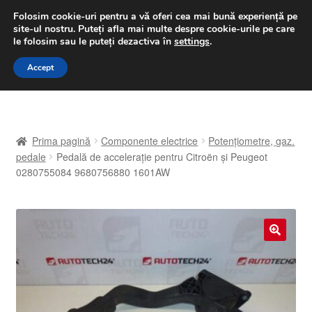
LIVRARE de la 33 lei
Folosim cookie-uri pentru a vă oferi cea mai bună experiență pe
site-ul nostru.
Puteți afla mai multe despre cookie-urile pe care
luni-vineri 9 a.m. - 4 p.m.
031 229 6816
le folosim sau le puteți dezactiva în
settings
.
Sari
Sari
Accept
Meniu
la
la
navigare
conținut
Prima pagină
Prima pagină
Componente electrice
Potențiometre, gaz.
A lua legatura
pedale
Pedală de accelerație pentru Citroën și Peugeot
0280755084 9680756880 1601AW
Contul meu
Coș
🔍
Despre noi
Finalizare comandă