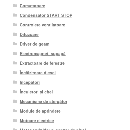
Comutatoare
Condensator START STOP
Controlere ventilatoare
Difuzoare
Driver de geam
Electromagnet. supapă
Extractoare de ferestre
Încălzitoare diesel
Începători
Încuietori și chei
Mecanisme de ștergător
Module de aprindere
Motoare electrice
Motor sprinkler si senzor de nivel