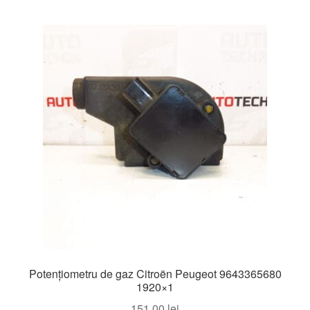
Potențiometru de gaz Citroën Peugeot 9643365680
1920×1
151,00
lei