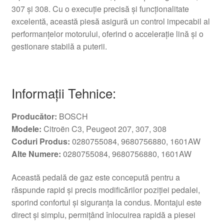
307 și 308. Cu o execuție precisă și funcționalitate
excelentă, această piesă asigură un control impecabil al
performanțelor motorului, oferind o accelerație lină și o
gestionare stabilă a puterii.
Informații Tehnice:
Producător:
BOSCH
Modele:
Citroën C3, Peugeot 207, 307, 308
Coduri Produs:
0280755084, 9680756880, 1601AW
Alte Numere:
0280755084, 9680756880, 1601AW
Această pedală de gaz este concepută pentru a
răspunde rapid și precis modificărilor poziției pedalei,
sporind confortul și siguranța la condus. Montajul este
direct și simplu, permițând înlocuirea rapidă a piesei