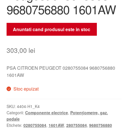
9680756880 1601AW
Anuntati cand produsul este in stoc
303,00
lei
PSA CITROEN PEUGEOT 0280755084 9680756880
1601AW
Stoc epuizat
SKU:
4404-H1_K4
Categorii:
Componente electrice
,
Potențiometre, gaz.
pedale
Etichete:
0280755084
,
1601AW
,
280755084
,
9680756880