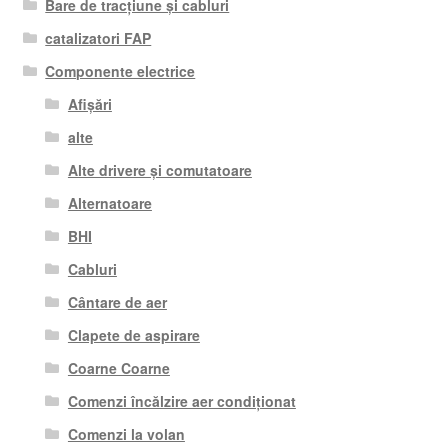
Bare de tracțiune și cabluri
catalizatori FAP
Componente electrice
Afișări
alte
Alte drivere și comutatoare
Alternatoare
BHI
Cabluri
Cântare de aer
Clapete de aspirare
Coarne Coarne
Comenzi încălzire aer condiționat
Comenzi la volan