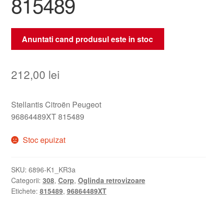
815489
Anuntati cand produsul este in stoc
212,00
lei
Stellantis Citroën Peugeot
96864489XT 815489
Stoc epuizat
SKU:
6896-K1_KR3a
Categorii:
308
,
Corp
,
Oglinda retrovizoare
Etichete:
815489
,
96864489XT