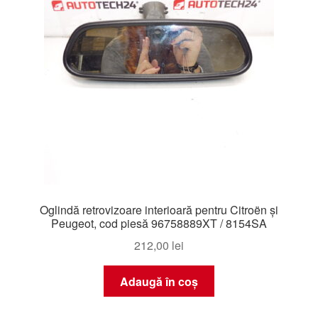
Oglindă retrovizoare interioară pentru Citroën și
Peugeot, cod piesă 96758889XT / 8154SA
212,00
lei
Adaugă în coș