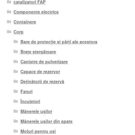
catalizatori FAP
Componente electrice
Containere
Corp
Bare de protecție și părți ale acestora
Brațe ștergătoare
Canistre de pulverizare
Capace de rezervor
Deținătorii de rezervă
Faruri
Încuietori
Mânerele ușilor
Mânerele ușilor din spate
Moluri pentru usi