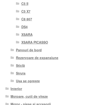
C5 II
C5 X7
C8 807
DS4
XSARA
XSARA PICASSO
Panouri de bord
Rezervoare de expansiune
Sticlă
Struts
Ușa se oprește
Interior
Motoare, cutii de viteze
Motor - piese si accesorii