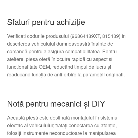
Sfaturi pentru achiziție
Verificați codurile produsului (96864489XT, 815489) în
descrierea vehiculului dumneavoastră înainte de
comandă pentru a asigura compatibilitatea. Pentru
ateliere, piesa oferă înlocuire rapidă cu aspect şi
funcţionalitate OEM, reducând timpul de lucru și
readucând funcţia de anti-orbire la parametrii originali.
Notă pentru mecanici şi DIY
Această piesă este destinată montajului în sistemul
electric al vehiculului; trataţi conectarea cu atenție,
folosiţi instrumente neconductoare la manipularea