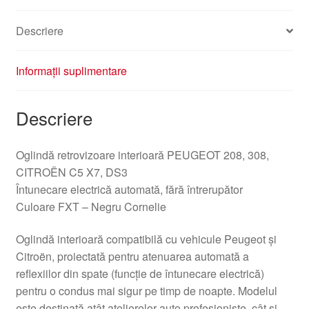
Descriere
Informații suplimentare
Descriere
Oglindă retrovizoare interioară PEUGEOT 208, 308,
CITROËN C5 X7, DS3
Întunecare electrică automată, fără întrerupător
Culoare FXT – Negru Cornelie
Oglindă interioară compatibilă cu vehicule Peugeot şi
Citroën, proiectată pentru atenuarea automată a
reflexiilor din spate (funcție de întunecare electrică)
pentru o condus mai sigur pe timp de noapte. Modelul
este destinată atât atelierelor auto profesioniste, cât şi