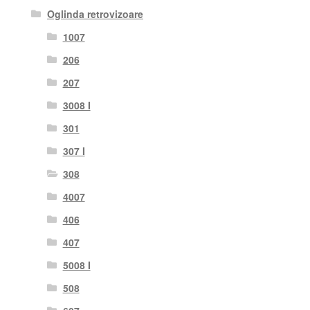
Oglinda retrovizoare
1007
206
207
3008 I
301
307 I
308
4007
406
407
5008 I
508