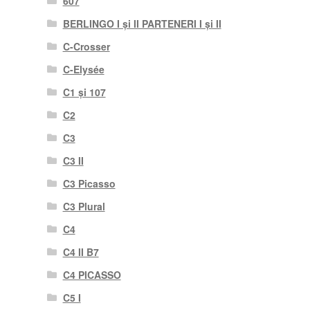
607
BERLINGO I și II PARTENERI I și II
C-Crosser
C-Elysée
C1 și 107
C2
C3
C3 II
C3 Picasso
C3 Plural
C4
C4 II B7
C4 PICASSO
C5 I