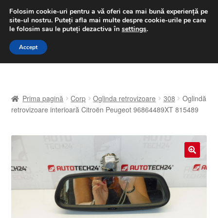
LIVRARE de la 33 lei
Folosim cookie-uri pentru a vă oferi cea mai bună experiență pe
site-ul nostru.
Puteți afla mai multe despre cookie-urile pe care
luni-vineri 9 a.m. - 4 p.m.
031 229 6816
le folosim sau le puteți dezactiva în
settings
.
Sari
Sari
Accept
Meniu
la
la
navigare
conținut
Prima pagină
Prima pagină
Corp
Oglinda retrovizoare
308
Oglindă
A lua legatura
retrovizoare interioară Citroën Peugeot 96864489XT 815489
Contul meu
Coș
🔍
Despre noi
Finalizare comandă