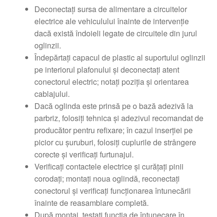
Deconectaţi sursa de alimentare a circuitelor
electrice ale vehiculului înainte de intervenţie
dacă există îndoieli legate de circuitele din jurul
oglinzii.
Îndepărtaţi capacul de plastic al suportului oglinzii
pe interiorul plafonului şi deconectaţi atent
conectorul electric; notaţi poziţia şi orientarea
cablajului.
Dacă oglinda este prinsă pe o bază adezivă la
parbriz, folosiţi tehnica şi adezivul recomandat de
producător pentru refixare; în cazul inserţiei pe
picior cu şuruburi, folosiţi cuplurile de strângere
corecte şi verificaţi furtunajul.
Verificaţi contactele electrice şi curăţaţi pinii
corodaţi; montaţi noua oglindă, reconectaţi
conectorul şi verificaţi funcţionarea întunecării
înainte de reasamblare completă.
După montaj, testaţi funcţia de întunecare în