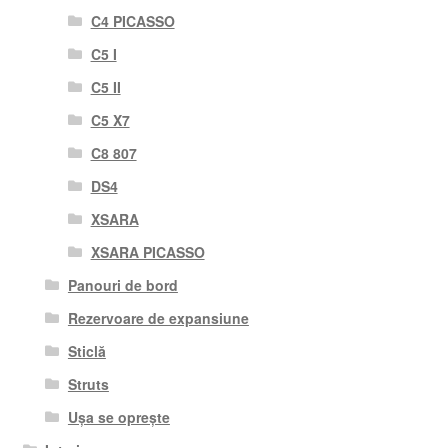
C4 PICASSO
C5 I
C5 II
C5 X7
C8 807
DS4
XSARA
XSARA PICASSO
Panouri de bord
Rezervoare de expansiune
Sticlă
Struts
Ușa se oprește