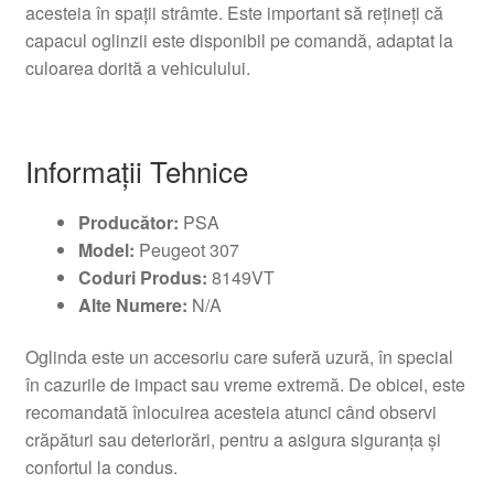
acesteia în spații strâmte. Este important să rețineți că
capacul oglinzii este disponibil pe comandă, adaptat la
culoarea dorită a vehiculului.
Informații Tehnice
Producător:
PSA
Model:
Peugeot 307
Coduri Produs:
8149VT
Alte Numere:
N/A
Oglinda este un accesoriu care suferă uzură, în special
în cazurile de impact sau vreme extremă. De obicei, este
recomandată înlocuirea acesteia atunci când observi
crăpături sau deteriorări, pentru a asigura siguranța și
confortul la condus.