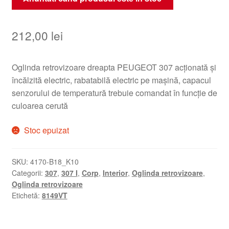
212,00
lei
Oglinda retrovizoare dreapta PEUGEOT 307 acționată și
încălzită electric, rabatabilă electric pe mașină, capacul
senzorului de temperatură trebuie comandat în funcție de
culoarea cerută
Stoc epuizat
SKU:
4170-B18_K10
Categorii:
307
,
307 I
,
Corp
,
Interior
,
Oglinda retrovizoare
,
Oglinda retrovizoare
Etichetă:
8149VT