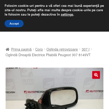
LIVRARE de la 33 lei
Folosim cookie-uri pentru a vă oferi cea mai bună experiență pe
site-ul nostru.
Puteți afla mai multe despre cookie-urile pe care
luni-vineri 9 a.m. - 4 p.m.
031 229 6816
le folosim sau le puteți dezactiva în
settings
.
Sari
Sari
Accept
Meniu
la
la
navigare
conținut
Prima pagină
Prima pagină
Corp
Oglinda retrovizoare
307 I
A lua legatura
Oglindă Dreaptă Electrice Pliabilă Peugeot 307 8149VT
Contul meu
Coș
🔍
Despre noi
Finalizare comandă