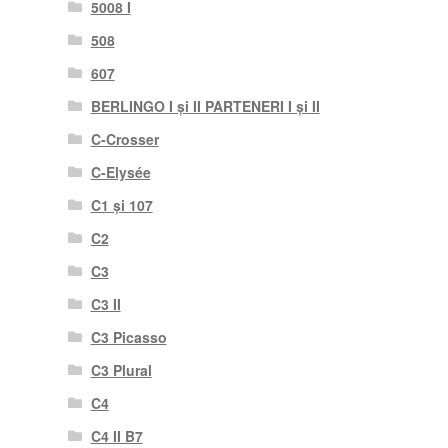
5008 I
508
607
BERLINGO I și II PARTENERI I și II
C-Crosser
C-Elysée
C1 și 107
C2
C3
C3 II
C3 Picasso
C3 Plural
C4
C4 II B7