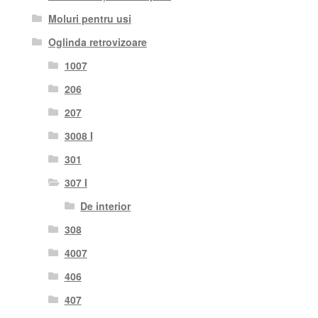
Moluri pentru usi
Oglinda retrovizoare
1007
206
207
3008 I
301
307 I
De interior
308
4007
406
407