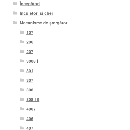
Începători
Încuietori și chei
Mecanisme de ștergător
107
206
207
3008 I
301
307
308
308 T9
4007
406
407