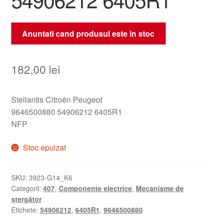
Anuntati cand produsul este in stoc
182,00
lei
Stellantis Citroën Peugeot
9646500880 54906212 6405R1
NFP
Stoc epuizat
SKU:
3923-G14_K6
Categorii:
407
,
Componente electrice
,
Mecanisme de
ștergător
Etichete:
54906212
,
6405R1
,
9646500880