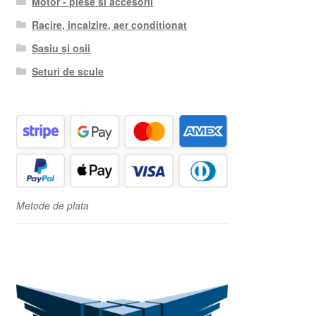
Motor - piese si accesorii
Racire, incalzire, aer conditionat
Șasiu și osii
Seturi de scule
Metode de plata