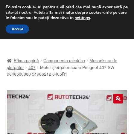
LIVRARE de la 33 lei
Folosim cookie-uri pentru a vă oferi cea mai bună experiență pe
site-ul nostru.
Puteți afla mai multe despre cookie-urile pe care
luni-vineri 9 a.m. - 4 p.m.
031 229 6816
le folosim sau le puteți dezactiva în
settings
.
Sari
Sari
Accept
Meniu
la
la
navigare
conținut
Prima pagină
Prima pagină
Componente electrice
Mecanisme de
A lua legatura
ștergător
407
Motor ștergător spate Peugeot 407 SW
9646500880 54906212 6405R1
Contul meu
Coș
🔍
Despre noi
Finalizare comandă