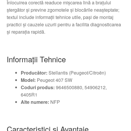
Înlocuirea corectă readuce mișcarea lină a brațului
ștergător și previne zgomotele și blocările neașteptate;
textul include informații tehnice utile, pași de montaj
practici și cauzele uzurii pentru a facilita diagnosticarea
și reparația rapidă.
Informații Tehnice
Producător:
Stellantis (Peugeot/Citroën)
Model:
Peugeot 407 SW
Coduri produs:
9646500880, 54906212,
6405R1
Alte numere:
NFP
Caracteristici și Avantaje