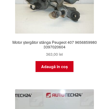
Motor ștergător stânga Peugeot 407 9656859980
3397020604
363,00
lei
Adaugă în coș