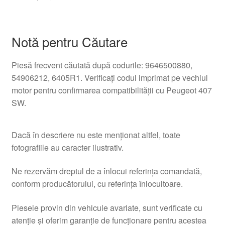
Notă pentru Căutare
Piesă frecvent căutată după codurile: 9646500880,
54906212, 6405R1. Verificați codul imprimat pe vechiul
motor pentru confirmarea compatibilității cu Peugeot 407
SW.
Dacă în descriere nu este menționat altfel, toate
fotografiile au caracter ilustrativ.
Ne rezervăm dreptul de a înlocui referința comandată,
conform producătorului, cu referința înlocuitoare.
Piesele provin din vehicule avariate, sunt verificate cu
atenție și oferim garanție de funcționare pentru acestea