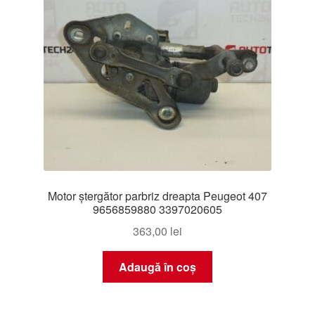
Motor ștergător parbriz dreapta Peugeot 407
9656859880 3397020605
363,00
lei
Adaugă în coș