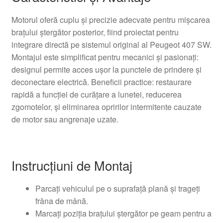
Motorul oferă cuplu și precizie adecvate pentru mișcarea
brațului ștergător posterior, fiind proiectat pentru
integrare directă pe sistemul original al Peugeot 407 SW.
Montajul este simplificat pentru mecanici și pasionați:
designul permite acces ușor la punctele de prindere și
deconectare electrică. Beneficii practice: restaurare
rapidă a funcției de curățare a lunetei, reducerea
zgomotelor, și eliminarea opririlor intermitente cauzate
de motor sau angrenaje uzate.
Instrucțiuni de Montaj
Parcați vehiculul pe o suprafață plană și trageți
frâna de mână.
Marcați poziția brațului ștergător pe geam pentru a