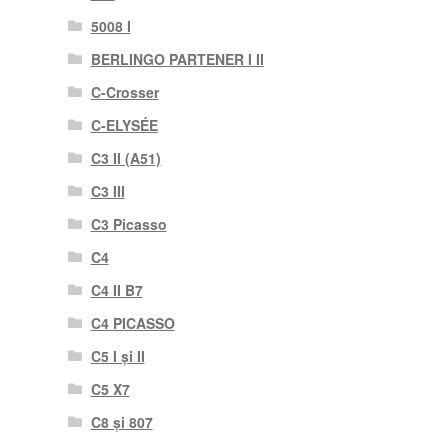
5008 I
BERLINGO PARTENER I II
C-Crosser
C-ELYSÉE
C3 II (A51)
C3 III
C3 Picasso
C4
C4 II B7
C4 PICASSO
C5 I și II
C5 X7
C8 și 807