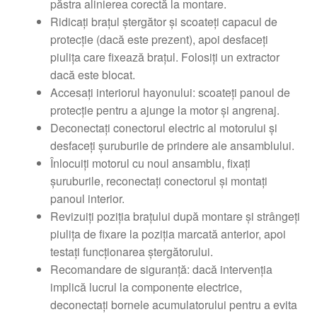
păstra alinierea corectă la montare.
Ridicați brațul ștergător și scoateți capacul de
protecție (dacă este prezent), apoi desfaceți
piulița care fixează brațul. Folosiți un extractor
dacă este blocat.
Accesați interiorul hayonului: scoateți panoul de
protecție pentru a ajunge la motor și angrenaj.
Deconectați conectorul electric al motorului și
desfaceți șuruburile de prindere ale ansamblului.
Înlocuiți motorul cu noul ansamblu, fixați
șuruburile, reconectați conectorul și montați
panoul interior.
Revizuiți poziția brațului după montare și strângeți
piulița de fixare la poziția marcată anterior, apoi
testați funcționarea ștergătorului.
Recomandare de siguranță: dacă intervenția
implică lucrul la componente electrice,
deconectați bornele acumulatorului pentru a evita