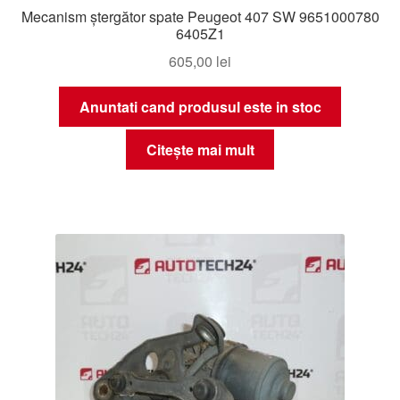
Mecanism ștergător spate Peugeot 407 SW 9651000780
6405Z1
605,00
lei
Anuntati cand produsul este in stoc
Citește mai mult