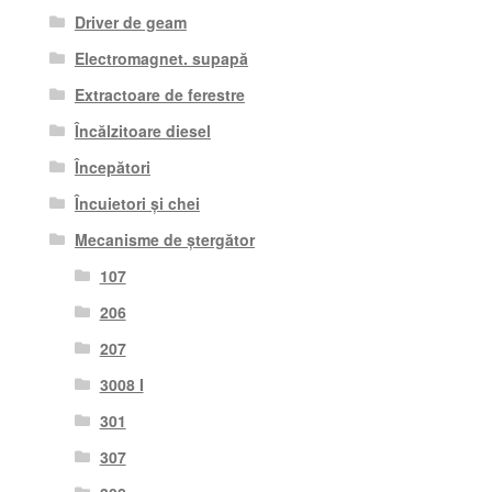
Driver de geam
Electromagnet. supapă
Extractoare de ferestre
Încălzitoare diesel
Începători
Încuietori și chei
Mecanisme de ștergător
107
206
207
3008 I
301
307