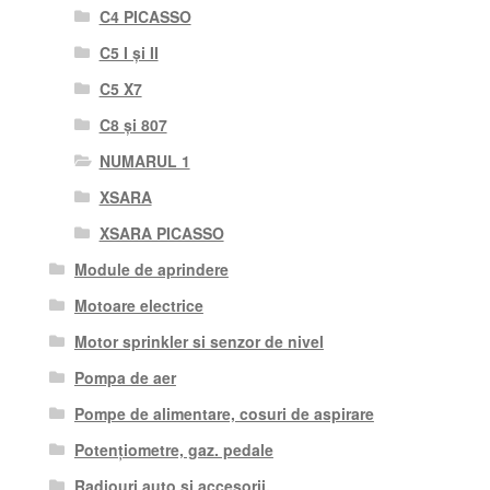
C4 PICASSO
C5 I și II
C5 X7
C8 și 807
NUMARUL 1
XSARA
XSARA PICASSO
Module de aprindere
Motoare electrice
Motor sprinkler si senzor de nivel
Pompa de aer
Pompe de alimentare, cosuri de aspirare
Potențiometre, gaz. pedale
Radiouri auto si accesorii.