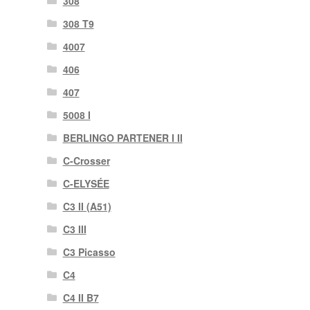
308
308 T9
4007
406
407
5008 I
BERLINGO PARTENER I II
C-Crosser
C-ELYSÉE
C3 II (A51)
C3 III
C3 Picasso
C4
C4 II B7