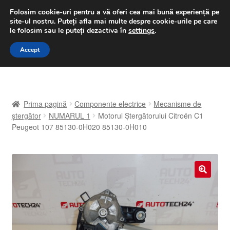
LIVRARE de la 33 lei
Folosim cookie-uri pentru a vă oferi cea mai bună experiență pe
site-ul nostru.
Puteți afla mai multe despre cookie-urile pe care
luni-vineri 9 a.m. - 4 p.m.
031 229 6816
le folosim sau le puteți dezactiva în
settings
.
Sari
Sari
Accept
Meniu
la
la
navigare
conținut
Prima pagină
Prima pagină
Componente electrice
Mecanisme de
A lua legatura
ștergător
NUMARUL 1
Motorul Ştergătorului Citroën C1
Peugeot 107 85130-0H020 85130-0H010
Contul meu
Coș
🔍
Despre noi
Finalizare comandă