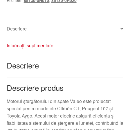
Etichete:
85130-0H010
,
85130-0H020
85130-
0H020
85130-
0H010
Descriere
Informații suplimentare
Descriere
Descriere produs
Motorul ştergătorului din spate Valeo este proiectat
special pentru modelele Citroën C1, Peugeot 107 şi
Toyota Aygo. Acest motor electric asigură eficienţa şi
fiabilitatea sistemului de ştergere a lunetei, contribuind la