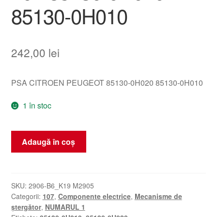
85130-0H010
242,00
lei
PSA CITROEN PEUGEOT 85130-0H020 85130-0H010
1 în stoc
Cantitate
Adaugă în coș
Motorul
Ştergătorului
Citroën
C1
SKU:
2906-B6_K19 M2905
Categorii:
107
,
Componente electrice
,
Mecanisme de
Peugeot
ștergător
,
NUMARUL 1
107