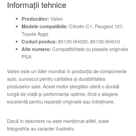
Informaţii tehnice
Producător:
Valeo
Modele compatibile:
Citroën C1, Peugeot 107,
Toyota Aygo
Coduri produs:
85130-0H020, 85130-0H010
Alte numere:
Compatibilitate cu piesele originale
PSA
Valeo este un lider mondial în producţia de componente
auto, cunoscut pentru calitatea şi durabilitatea
produselor sale. Acest motor ştergător oferă o durată
lungă de viaţă şi performanţe optime, fiind o alegere
excelentă pentru reparaţii originale sau întreţinere.
Dacă în descriere nu este menționat altfel, toate
fotografiile au caracter ilustrativ.