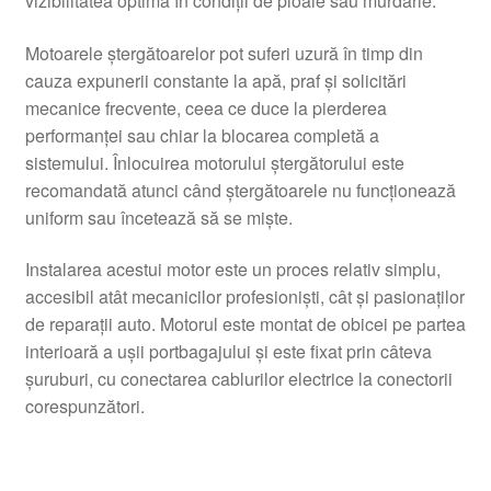
vizibilitatea optimă în condiţii de ploaie sau murdărie.
Motoarele ştergătoarelor pot suferi uzură în timp din
cauza expunerii constante la apă, praf şi solicitări
mecanice frecvente, ceea ce duce la pierderea
performanţei sau chiar la blocarea completă a
sistemului. Înlocuirea motorului ştergătorului este
recomandată atunci când ştergătoarele nu funcţionează
uniform sau încetează să se mişte.
Instalarea acestui motor este un proces relativ simplu,
accesibil atât mecanicilor profesionişti, cât şi pasionaţilor
de reparaţii auto. Motorul este montat de obicei pe partea
interioară a uşii portbagajului şi este fixat prin câteva
şuruburi, cu conectarea cablurilor electrice la conectorii
corespunzători.