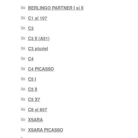
BERLINGO PARTNER I și II
C1 și 107
C3
C3 II (A51)
C3 pluriel
C4
C4 PICASSO
C5 I
C5 II
C5 X7
C8 și 807
XSARA
XSARA PICASSO