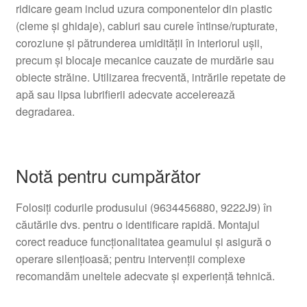
ridicare geam includ uzura componentelor din plastic
(cleme și ghidaje), cabluri sau curele întinse/rupturate,
coroziune și pătrunderea umidității în interiorul ușii,
precum și blocaje mecanice cauzate de murdărie sau
obiecte străine. Utilizarea frecventă, intrările repetate de
apă sau lipsa lubrifierii adecvate accelerează
degradarea.
Notă pentru cumpărător
Folosiți codurile produsului (9634456880, 9222J9) în
căutările dvs. pentru o identificare rapidă. Montajul
corect readuce funcționalitatea geamului și asigură o
operare silențioasă; pentru intervenții complexe
recomandăm uneltele adecvate și experiență tehnică.