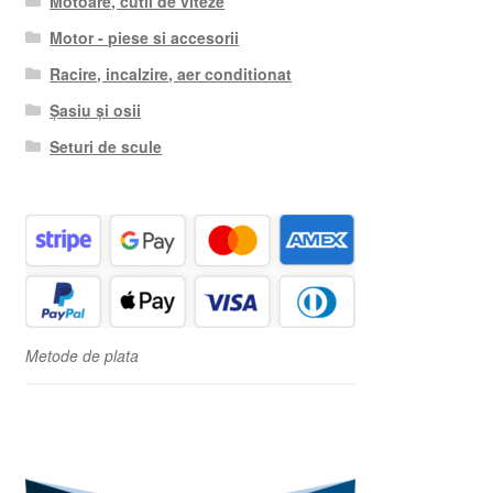
Motoare, cutii de viteze
Motor - piese si accesorii
Racire, incalzire, aer conditionat
Șasiu și osii
Seturi de scule
Metode de plata