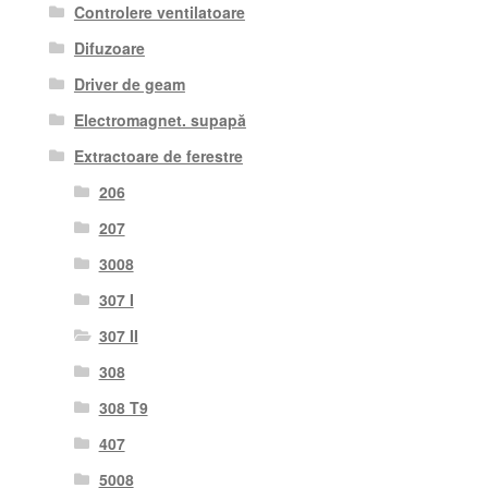
Controlere ventilatoare
Difuzoare
Driver de geam
Electromagnet. supapă
Extractoare de ferestre
206
207
3008
307 I
307 II
308
308 T9
407
5008