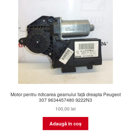
Motor pentru ridicarea geamului față dreapta Peugeot
307 9634457480 9222N3
100,00
lei
Adaugă în coș