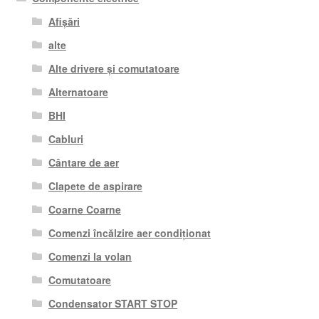
Afișări
alte
Alte drivere și comutatoare
Alternatoare
BHI
Cabluri
Cântare de aer
Clapete de aspirare
Coarne Coarne
Comenzi încălzire aer condiționat
Comenzi la volan
Comutatoare
Condensator START STOP