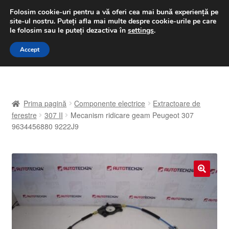
LIVRARE de la 33 lei
Folosim cookie-uri pentru a vă oferi cea mai bună experiență pe
site-ul nostru.
Puteți afla mai multe despre cookie-urile pe care
luni-vineri 9 a.m. - 4 p.m.
031 229 6816
le folosim sau le puteți dezactiva în
settings
.
Sari
Sari
Accept
Meniu
la
la
navigare
conținut
Prima pagină
Prima pagină
Componente electrice
Extractoare de
A lua legatura
ferestre
307 II
Mecanism ridicare geam Peugeot 307
9634456880 9222J9
Contul meu
Coș
🔍
Despre noi
Finalizare comandă