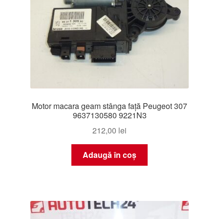
Motor macara geam stânga față Peugeot 307
9637130580 9221N3
212,00
lei
Adaugă în coș