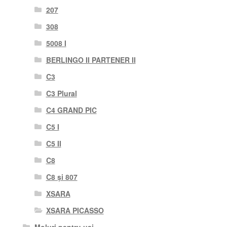
207
308
5008 I
BERLINGO II PARTENER II
C3
C3 Plural
C4 GRAND PIC
C5 I
C5 II
C8
C8 și 807
XSARA
XSARA PICASSO