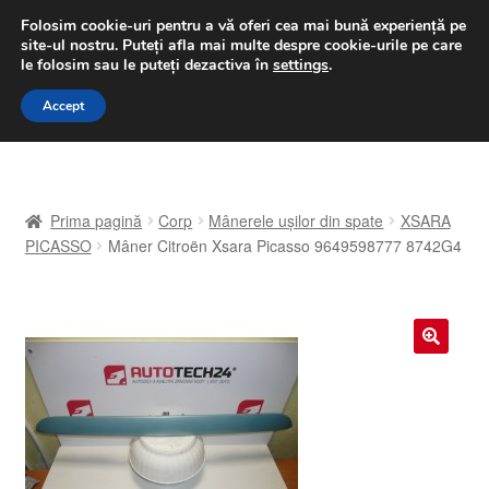
LIVRARE de la 33 lei
Folosim cookie-uri pentru a vă oferi cea mai bună experiență pe
site-ul nostru.
Puteți afla mai multe despre cookie-urile pe care
luni-vineri 9 a.m. - 4 p.m.
031 229 6816
le folosim sau le puteți dezactiva în
settings
.
Sari
Sari
Accept
Meniu
la
la
navigare
conținut
Prima pagină
Prima pagină
Corp
Mânerele ușilor din spate
XSARA
A lua legatura
PICASSO
Mâner Citroën Xsara Picasso 9649598777 8742G4
Contul meu
Coș
🔍
Despre noi
Finalizare comandă