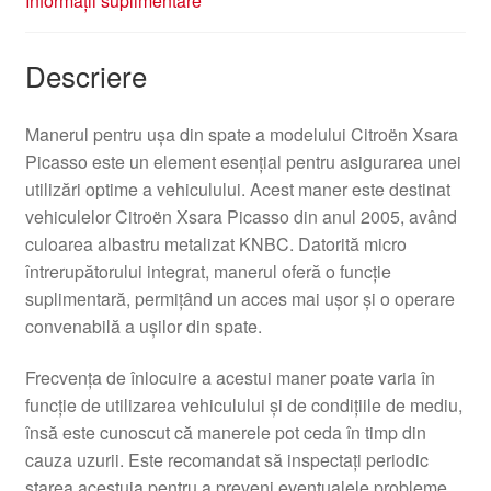
Informații suplimentare
Descriere
Manerul pentru ușa din spate a modelului Citroën Xsara
Picasso este un element esențial pentru asigurarea unei
utilizări optime a vehiculului. Acest maner este destinat
vehiculelor Citroën Xsara Picasso din anul 2005, având
culoarea albastru metalizat KNBC. Datorită micro
întrerupătorului integrat, manerul oferă o funcție
suplimentară, permițând un acces mai ușor și o operare
convenabilă a ușilor din spate.
Frecvența de înlocuire a acestui maner poate varia în
funcție de utilizarea vehiculului și de condițiile de mediu,
însă este cunoscut că manerele pot ceda în timp din
cauza uzurii. Este recomandat să inspectați periodic
starea acestuia pentru a preveni eventualele probleme