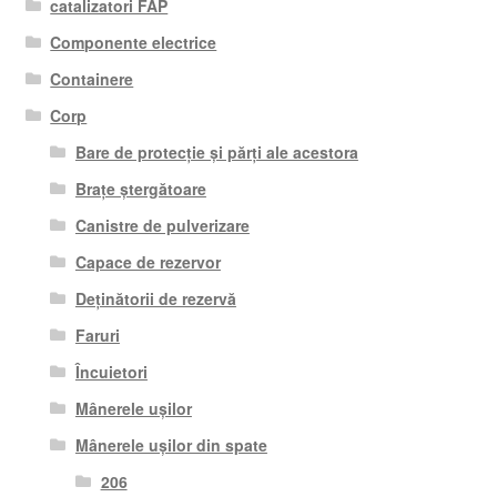
catalizatori FAP
Componente electrice
Containere
Corp
Bare de protecție și părți ale acestora
Brațe ștergătoare
Canistre de pulverizare
Capace de rezervor
Deținătorii de rezervă
Faruri
Încuietori
Mânerele ușilor
Mânerele ușilor din spate
206