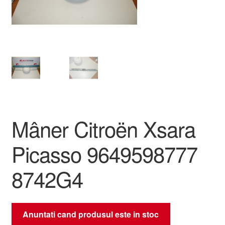
Livrare
Livrare în toată lumea
Plângere
Plățile
Mâner Citroën Xsara
Politică de confidențialitate
Picasso 9649598777
Procedura de reclamație
8742G4
Termeni si conditii
Anuntati cand produsul este in stoc