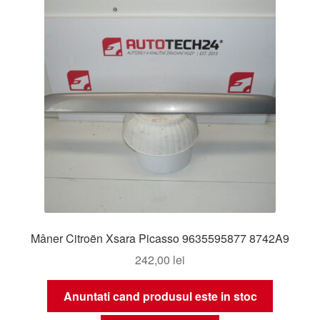
Mâner Citroën Xsara Picasso 9635595877 8742A9
242,00
lei
Anuntati cand produsul este in stoc