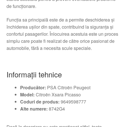
de funcționare.
Funcția sa principală este de a permite deschiderea și
închiderea ușilor din spate, contribuind la siguranța și
confortul pasagerilor. Înlocuirea acestuia este un proces
simplu care poate fi realizat de către orice pasionat de
automobile, fără a necesita scule speciale.
Informații tehnice
Producător:
PSA Citroën Peugeot
Model:
Citroën Xsara Picasso
Coduri de produs:
9649598777
Alte numere:
8742G4
Dacă în descriere nu este menționat altfel, toate