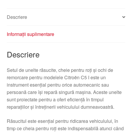
de
Remorcare
Descriere
Citroën
C5
I
Informații suplimentare
Descriere
Setul de unelte răsucite, cheie pentru roți și ochi de
remorcare pentru modelele Citroën C5 I este un
instrument esențial pentru orice automecanic sau
persoană care își repară singură mașina. Aceste unelte
sunt proiectate pentru a oferi eficiență în timpul
reparațiilor și întreținerii vehiculului dumneavoastră.
Răsucitul este esențial pentru ridicarea vehiculului, în
timp ce cheia pentru roți este indispensabilă atunci când