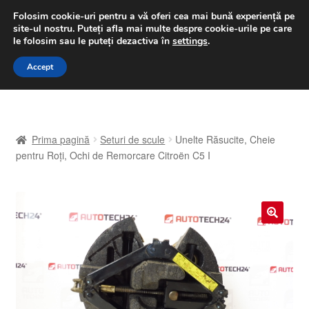
LIVRARE de la 33 lei
Folosim cookie-uri pentru a vă oferi cea mai bună experiență pe
site-ul nostru.
Puteți afla mai multe despre cookie-urile pe care
luni-vineri 9 a.m. - 4 p.m.
031 229 6816
le folosim sau le puteți dezactiva în
settings
.
Sari
Sari
Accept
Meniu
la
la
navigare
conținut
Prima pagină
Prima pagină
Seturi de scule
Unelte Răsucite, Cheie
A lua legatura
pentru Roți, Ochi de Remorcare Citroën C5 I
Contul meu
Coș
🔍
Despre noi
Finalizare comandă