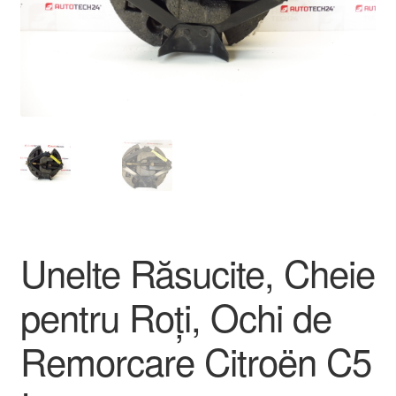
Livrare
Livrare în toată lumea
Plângere
Plățile
Politică de confidențialitate
Unelte Răsucite, Cheie
Procedura de reclamație
pentru Roți, Ochi de
Termeni si conditii
Remorcare Citroën C5