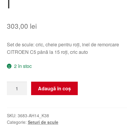
I
303,00
lei
Set de scule: cric, cheie pentru roți, inel de remorcare
CITROEN C5 până la 15 roți, cric auto
2 în stoc
Cantitate
Adaugă în coș
Unelte
Răsucite,
Cheie
pentru
SKU:
3683-AH14_K38
Categorie:
Seturi de scule
Roți,
Ochi