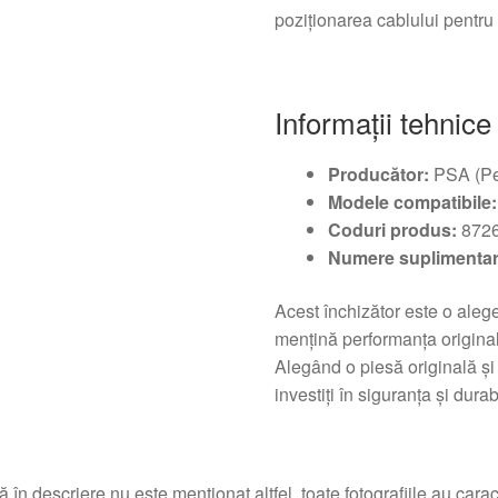
poziționarea cablului pentru
Informații tehnice
Producător:
PSA (Pe
Modele compatibile:
Coduri produs:
872
Numere suplimentar
Acest închizător este o aleg
mențină performanța original
Alegând o piesă originală și 
investiți în siguranța și dur
 în descriere nu este menționat altfel, toate fotografiile au caracte