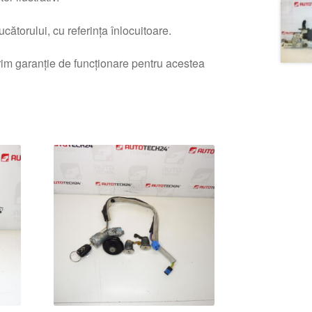
ătorului, cu referința înlocuitoare.
erim garanție de funcționare pentru acestea