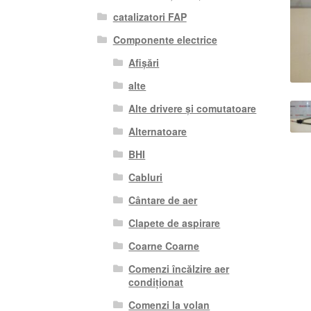
catalizatori FAP
Componente electrice
Afișări
alte
Alte drivere și comutatoare
Alternatoare
BHI
Cabluri
Cântare de aer
Clapete de aspirare
Coarne Coarne
Comenzi încălzire aer
condiționat
Comenzi la volan