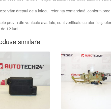
ezervăm dreptul de a înlocui referința comandată, conform produc
ele provin din vehicule avariate, sunt verificate cu atenție și of
 de 12 luni.
oduse similare