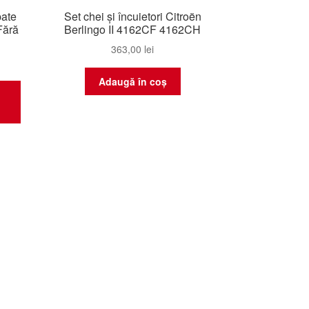
pate
Set chei și încuietori Citroën
Fără
Berlingo II 4162CF 4162CH
363,00
lei
Adaugă în coș