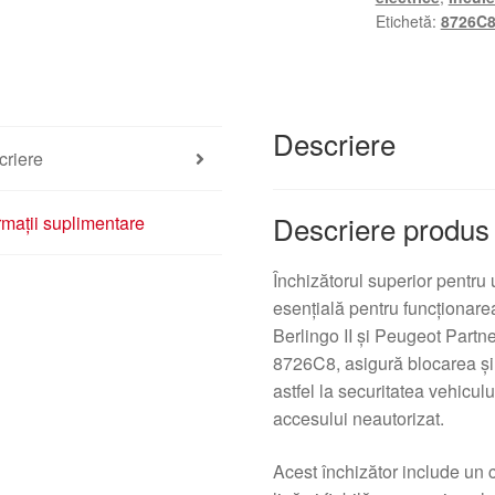
Citroën
Etichetă:
8726C
Berlingo
II
8726C8
Descriere
criere
Descriere produs
rmații suplimentare
Închizătorul superior pentr
esențială pentru funcționare
Berlingo II și Peugeot Partne
8726C8, asigură blocarea și 
astfel la securitatea vehicul
accesului neautorizat.
Acest închizător include un 