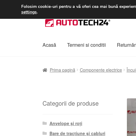
LIVRARE de la 33 lei
Folosim cookie-uri pentru a vă oferi cea mai bună experienț
settings
.
Sari
Sari
la
la
navigare
conținut
Acasă
Termeni si conditii
Returnări
Prima pagină
A lua legatura
Contul meu
Co
Prima pagină
Componente electrice
Încui
Plângere
Plățile
Politică de confidențialitat
Categorii de produse
Anvelope și roți
Bare de tracțiune și cabluri