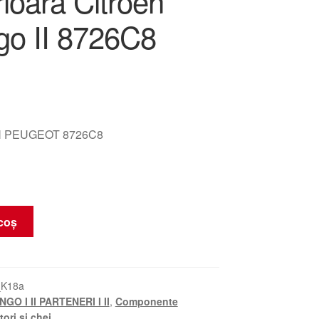
ioară Citroën
ngo II 8726C8
 PEUGEOT 8726C8
coș
_K18a
GO I II PARTENERI I II
,
Componente
tori și chei