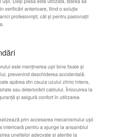
 ușii. Deși piesa este utilizată, starea sa
n verificări anterioare, fiind o soluție
nici profesioniști, cât și pentru pasionații
a.
ndări
rului este menținerea ușii bine fixate și
lui, prevenind deschiderea accidentală.
oate apărea din cauza uzului zilnic intens,
riate sau deteriorării cablului. Înlocuirea la
ranță și asigură confort în utilizarea
realizează prin accesarea mecanismului ușii
a interioară pentru a ajunge la ansamblul
irea uneltelor adecvate și atenție la