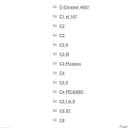
C-Crosser 4007
C1 și 107
C2
C3
C3 II
C3 III
C3 Picasso
C4
C4 II
C4 PICASSO
C5 I și II
C5 X7
C8
Dacă