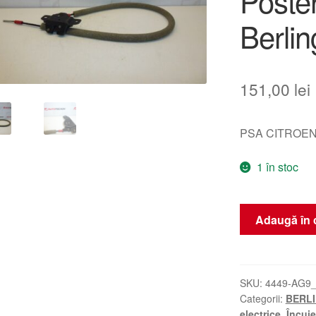
Poster
Berli
151,00
lei
PSA CITROEN
1 în stoc
Cantitate
Adaugă în 
Închizător
Superior
Stânga
Ușă
SKU:
4449-AG9
Categorii:
BERLIN
Posterioară
electrice
,
Încuie