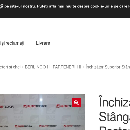
luni-vineri 9 a.m. - 4 p
ă pe site-ul nostru.
Puteți afla mai multe despre cookie-urile pe care l
 şi reclamații
Livrare
ș
Despre noi
Finalizare comandă
Livrare
Livrare în toată lumea
etori și chei
BERLINGO I II PARTENERI I II
Închizător Superior Stâ
e
Procedura de reclamație
Termeni si conditii
Închiz
Stâng
🔍