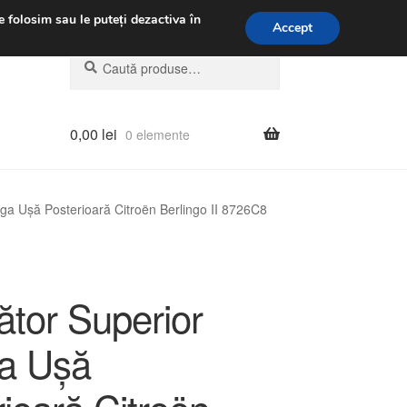
.m.
031 229 6816
e folosim sau le puteți dezactiva în
Accept
Caută
Caută
după:
0,00
lei
0 elemente
nga Ușă Posterioară Citroën Berlingo II 8726C8
ător Superior
a Ușă