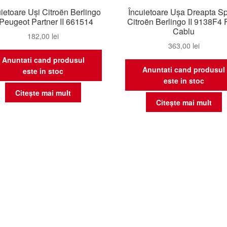
uietoare Uşi Citroën Berlingo
Încuietoare Ușa Dreapta S
I Peugeot Partner II 661514
Citroën Berlingo II 9138F4 
Cablu
182,00
lei
363,00
lei
Anuntati cand produsul
Anuntati cand produsul
este in stoc
este in stoc
Citește mai mult
Citește mai mult