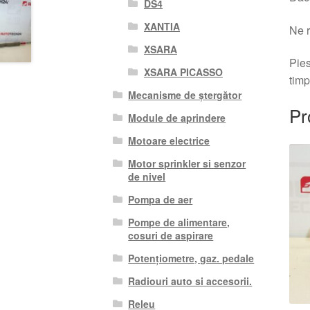
DS4
XANTIA
Ne r
XSARA
Pies
XSARA PICASSO
timp
Mecanisme de ștergător
Pr
Module de aprindere
Motoare electrice
Motor sprinkler si senzor
de nivel
Pompa de aer
Pompe de alimentare,
cosuri de aspirare
Potențiometre, gaz. pedale
Radiouri auto si accesorii.
Releu