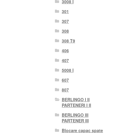
3008 I
301
307
308
308 T9
406
407
5008 I
607
807
BERLINGO I II
PARTENERI I II
BERLINGO III
PARTENER III
Blocare capac spate