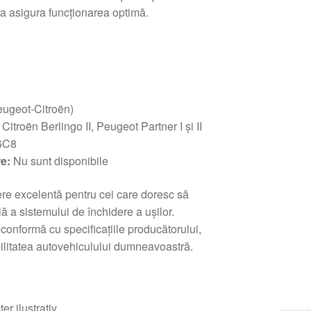
 a asigura funcționarea optimă.
ugeot-Citroën)
Citroën Berlingo II, Peugeot Partner I și II
6C8
e:
Nu sunt disponibile
ere excelentă pentru cei care doresc să
ă a sistemului de închidere a ușilor.
conformă cu specificațiile producătorului,
abilitatea autovehiculului dumneavoastră.
r ilustrativ.