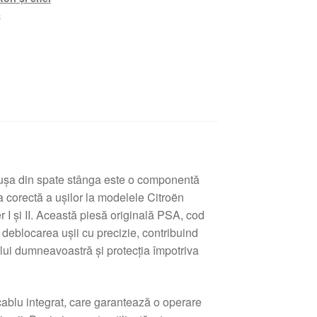
8
u ușa din spate stânga este o componentă
a corectă a ușilor la modelele Citroën
r I și II. Această piesă originală PSA, cod
deblocarea ușii cu precizie, contribuind
ului dumneavoastră și protecția împotriva
cablu integrat, care garantează o operare