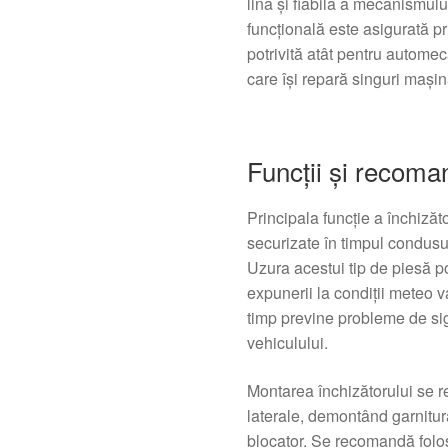
lină și fiabilă a mecanismului
funcțională este asigurată pri
potrivită atât pentru automeca
care își repară singuri mașin
Funcții și recoma
Principala funcție a închizăto
securizate în timpul condusu
Uzura acestui tip de piesă p
expunerii la condiții meteo va
timp previne probleme de sigu
vehiculului.
Montarea închizătorului se 
laterale, demontând garnitur
blocator. Se recomandă folos