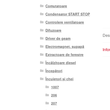
Comutatoare
Condensator START STOP
Controlere ventilatoare
Difuzoare
Des
Driver de geam
Electromagnet. supapă
Info
Extractoare de ferestre
Încălzitoare diesel
Începători
Încuietori și chei
1007
206
207