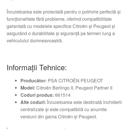
Încuietoarea este proiectată pentru o potrivire perfectă şi
funcţionalitate fără probleme, oferind compatibilitate
garantată cu modelele specifice Citroën şi Peugeot şi
asigurând o durabilitate şi siguranţă pe termen lung a
vehiculului dumneavoastră.
Informaţii Tehnice:
Producător:
PSA CITROËN PEUGEOT
Model:
Citroën Berlingo II, Peugeot Partner II
Coduri produs:
661514
Alte coduri:
Încuietoarea este destinată închiderii
centralizate şi este compatibilă cu anumite
versiuni din gama Citroën şi Peugeot.