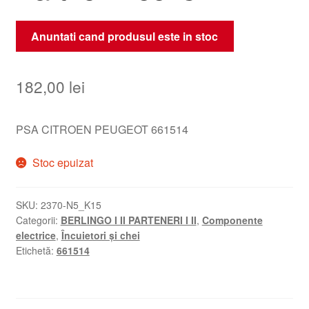
Anuntati cand produsul este in stoc
182,00
lei
PSA CITROEN PEUGEOT 661514
Stoc epuizat
SKU:
2370-N5_K15
Categorii:
BERLINGO I II PARTENERI I II
,
Componente
electrice
,
Încuietori și chei
Etichetă:
661514