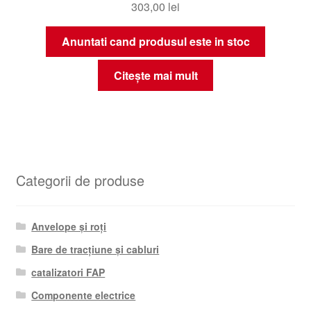
303,00
lei
Anuntati cand produsul este in stoc
Citește mai mult
Categorii de produse
Anvelope și roți
Bare de tracțiune și cabluri
catalizatori FAP
Componente electrice