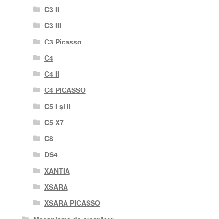
C3 II
C3 III
C3 Picasso
C4
C4 II
C4 PICASSO
C5 I și II
C5 X7
C8
DS4
XANTIA
XSARA
XSARA PICASSO
Mecanisme de ștergător