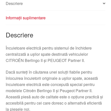
Descriere
Informații suplimentare
Descriere
Încuietoare electrică pentru sistemul de închidere
centralizată a uşilor spate destinată vehiculelor
CITROËN Berlingo II şi PEUGEOT Partner II.
Dacă sunteţi în căutarea unei soluţii fiabile pentru
înlocuirea încuietorii originale a uşilor spate, această
încuietoare electrică este concepută special pentru
modelele Citroën Berlingo II şi Peugeot Partner II.
Această piesă auto de calitate este o opţiune practică şi
accesibilă pentru cei care doresc o alternativă eficientă
la piesele noi.