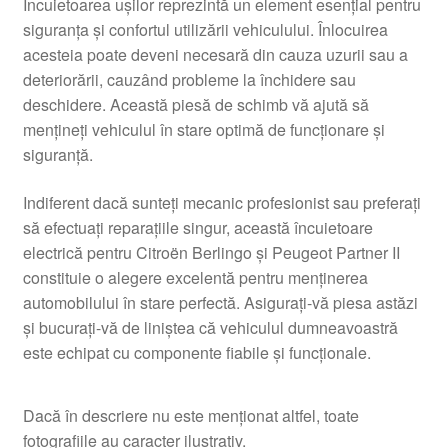
Încuietoarea uşilor reprezintă un element esenţial pentru
siguranţa şi confortul utilizării vehiculului. Înlocuirea
acesteia poate deveni necesară din cauza uzurii sau a
deteriorării, cauzând probleme la închidere sau
deschidere. Această piesă de schimb vă ajută să
menţineţi vehiculul în stare optimă de funcţionare şi
siguranţă.
Indiferent dacă sunteţi mecanic profesionist sau preferaţi
să efectuaţi reparaţiile singur, această încuietoare
electrică pentru Citroën Berlingo şi Peugeot Partner II
constituie o alegere excelentă pentru menţinerea
automobilului în stare perfectă. Asiguraţi-vă piesa astăzi
şi bucuraţi-vă de liniştea că vehiculul dumneavoastră
este echipat cu componente fiabile şi funcţionale.
Dacă în descriere nu este menționat altfel, toate
fotografiile au caracter ilustrativ.