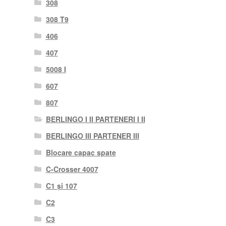
308
308 T9
406
407
5008 I
607
807
BERLINGO I II PARTENERI I II
BERLINGO III PARTENER III
Blocare capac spate
C-Crosser 4007
C1 și 107
C2
C3