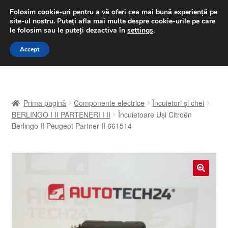
LIVRARE de la 33 lei
Folosim cookie-uri pentru a vă oferi cea mai bună experiență pe
site-ul nostru.
Puteți afla mai multe despre cookie-urile pe care
luni-vineri 9 a.m. - 4 p.m.
031 229 6816
le folosim sau le puteți dezactiva în
settings
.
Sari
Sari
Accept
Meniu
la
la
navigare
conținut
Prima pagină
Prima pagină
Componente electrice
Încuietori și chei
A lua legatura
BERLINGO I II PARTENERI I II
Încuietoare Uşi Citroën
Berlingo II Peugeot Partner II 661514
Contul meu
Coș
🔍
Despre noi
Finalizare comandă