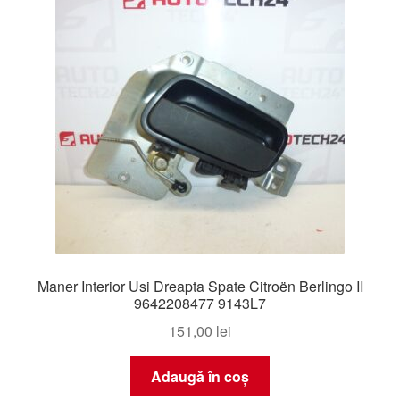
Maner Interior Usi Dreapta Spate Citroën Berlingo II
9642208477 9143L7
151,00
lei
Adaugă în coș