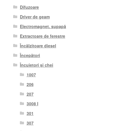
Difuzoare
Driver de geam
Electromagnet. supapă
Extractoare de ferestre
Încălzitoare diesel
Începători
Încuietori și chei
1007
206
207
3008 I
301
307