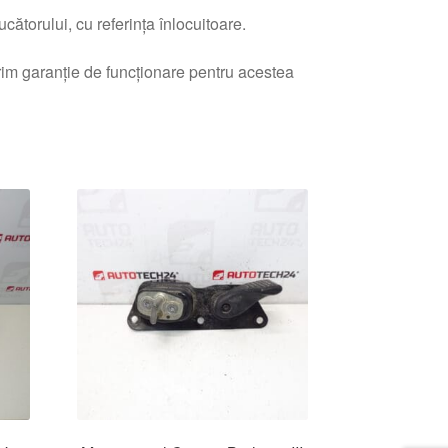
ătorului, cu referința înlocuitoare.
erim garanție de funcționare pentru acestea