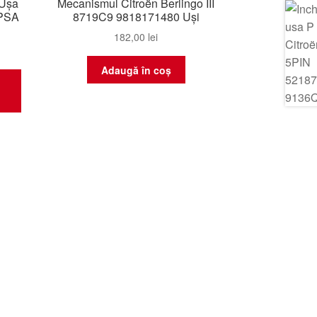
 Ușa
Mecanismul Citroën Berlingo III
 PSA
8719C9 9818171480 Uși
182,00
lei
Adaugă în coș