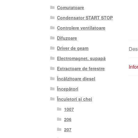
Comutatoare
Condensator START STOP
Controlere ventilatoare
Difuzoare
Driver de geam
Des
Electromagnet. supapă
Info
Extractoare de ferestre
Încălzitoare diesel
Începători
Încuietori și chei
1007
206
207