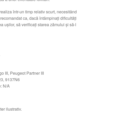
ealiza într-un timp relativ scurt, necesitând
 recomandat ca, dacă întâmpinați dificultăți
 ușilor, să verificați starea zămului și să-l
e
o III, Peugeot Partner III
23, 9137N6
: N/A
r ilustrativ.