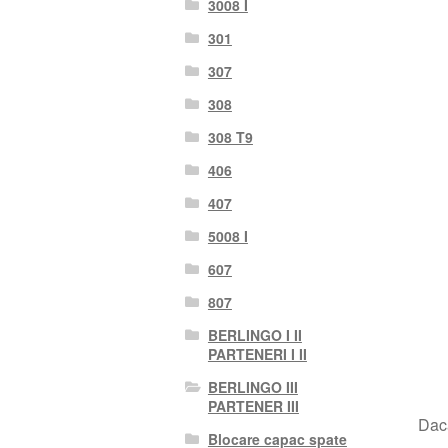
3008 I
301
307
308
308 T9
406
407
5008 I
607
807
BERLINGO I II
PARTENERI I II
BERLINGO III
PARTENER III
Dacă
Blocare capac spate