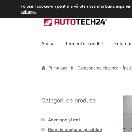
LIVRARE de la 33 lei
Folosim cookie-uri pentru a vă oferi cea mai bună experienț
settings
.
Sari
Sari
la
la
navigare
conținut
Acasă
Termeni si conditii
Returnări
Prima pagină
A lua legatura
Contul meu
Co
Prima pagină
Componente electrice
Încui
Plângere
Plățile
Politică de confidențialitat
Categorii de produse
Anvelope și roți
Bare de tracțiune și cabluri