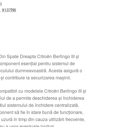
i
,
9137N6
Din Spate Dreapta Citroën Berlingo III și
component esențial pentru sistemul de
hiculului dumneavoastră. Acesta asigură o
 și contribuie la securizarea mașinii.
mpatibil cu modelele Citroën Berlingo III și
olul de a permite deschiderea și închiderea
diul sistemului de închidere centralizată.
onent să fie în stare bună de funcționare,
zură în timp din cauza utilizării frecvente,
au a unor eventuale lovituri.