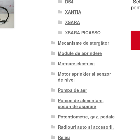
Set
DS4
pent
XANTIA
XSARA
XSARA PICASSO
Mecanisme de ștergător
Module de aprindere
Motoare electrice
Motor sprinkler si senzor
de nivel
Pompa de aer
Pompe de alimentare,
cosuri de aspirare
Potențiometre, gaz. pedale
Radiouri auto si accesorii.
Releu