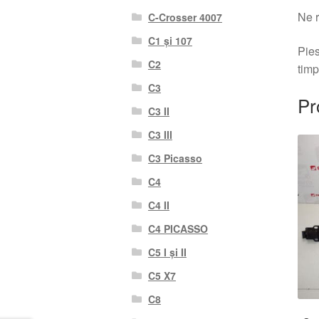
Ne r
C-Crosser 4007
C1 și 107
Pies
C2
timp
C3
Pr
C3 II
C3 III
C3 Picasso
C4
C4 II
C4 PICASSO
C5 I și II
C5 X7
C8