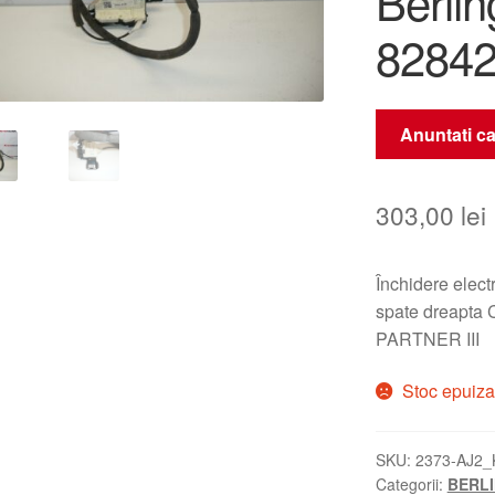
Berlin
8284
Anuntati ca
303,00
lei
Închidere elect
spate dreapt
PARTNER III
Stoc epuiza
SKU:
2373-AJ2_
Categorii:
BERLI