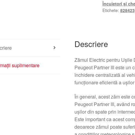
Încuietori și che
Etichete:
828423
Descriere
criere
Zămul Electric pentru Ușile 
rmații suplimentare
Peugeot Partner III este un 
închidere centralizată al ve
funcționare eficientă a ușilor
În general, acest zâm este co
Peugeot Partner III, având r
ușilor din spate prin interme
Este important ca acest comp
deoarece zămul poate suferi u
a condițiilor meteorologice s