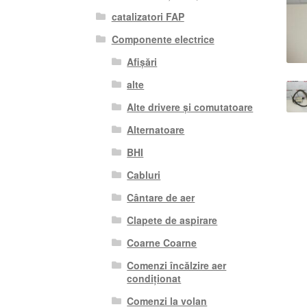
catalizatori FAP
Componente electrice
Afișări
alte
Alte drivere și comutatoare
Alternatoare
BHI
Cabluri
Cântare de aer
Clapete de aspirare
Coarne Coarne
Comenzi încălzire aer
condiționat
Comenzi la volan