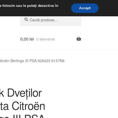
.m.
031 229 6816
e folosim sau le puteți dezactiva în
Accept
Caută
Caută
după:
0,00
lei
0 elemente
itroën Berlingo III PSA 828423 9137N6
 Dveților
ta Citroën