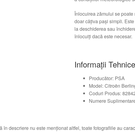
Înlocuirea zămului se poate r
doar câțiva pași simpli. Este
la deschiderea sau închiderea
înlocuiți dacă este necesar.
Informații Tehnic
Producător: PSA
Model: Citroën Berling
Coduri Produs: 8284
Numere Suplimentare
 în descriere nu este menționat altfel, toate fotografiile au caracte