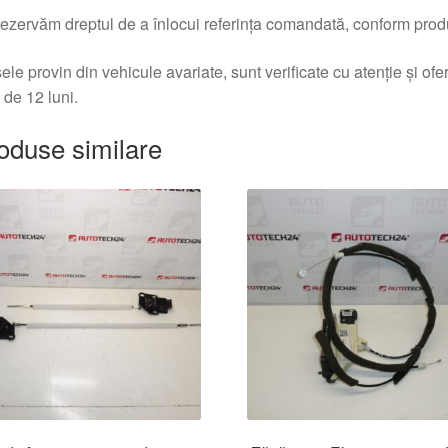
ezervăm dreptul de a înlocui referința comandată, conform produc
ele provin din vehicule avariate, sunt verificate cu atenție și of
 de 12 luni.
oduse similare