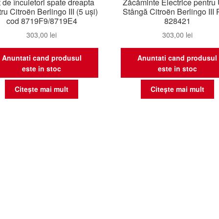
 de încuietori spate dreapta
Zăcăminte Electrice pentru
ru Citroën Berlingo III (5 uși)
Stângă Citroën Berlingo III
cod 8719F9/8719E4
828421
303,00
lei
303,00
lei
Anuntati cand produsul
Anuntati cand produsul
este in stoc
este in stoc
Citește mai mult
Citește mai mult