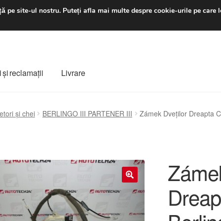
luni-vineri 9 a.m. - 4 p
ă pe site-ul nostru.
Puteți afla mai multe despre cookie-urile pe care l
 şi reclamații
Livrare
ș
Despre noi
Finalizare comandă
Livrare
Livrare în toată lumea
etori și chei
BERLINGO III PARTENER III
Zámek Dveților Dreapta C
e
Procedura de reclamație
Termeni si conditii
Zámek
Dreap
🔍