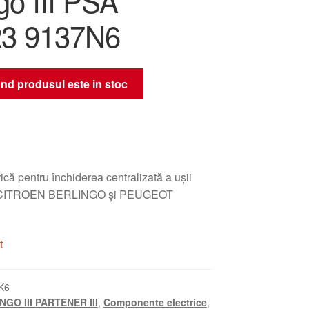
go III PSA
23 9137N6
nd produsul este in stoc
rică pentru închiderea centralizată a ușii
a CITROEN BERLINGO și PEUGEOT
t
K6
NGO III PARTENER III
,
Componente electrice
,