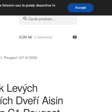
.m.
031 229 6816
e folosim sau le puteți dezactiva în
Accept
Caută
Caută
după:
0,00
lei
0 elemente
 C1 Peugeot 107 9135S3
 Levých
ch Dveří Aisin