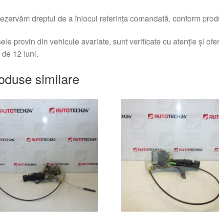
ezervăm dreptul de a înlocui referința comandată, conform produc
ele provin din vehicule avariate, sunt verificate cu atenție și of
 de 12 luni.
oduse similare