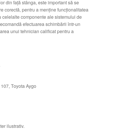
or din față stânga, este important să se
are corectă, pentru a menține funcționalitatea
cu celelalte componente ale sistemului de
 recomandă efectuarea schimbării într-un
area unui tehnician calificat pentru a
e
 107, Toyota Aygo
r ilustrativ.