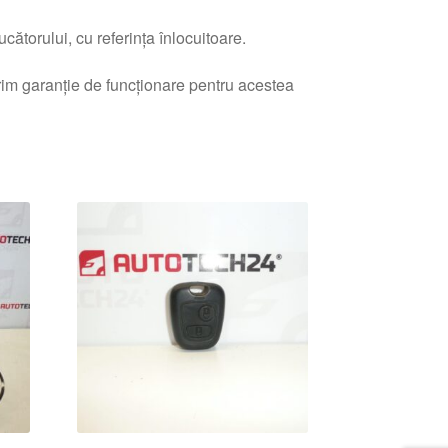
ătorului, cu referința înlocuitoare.
erim garanție de funcționare pentru acestea