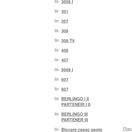
3008 I
301
307
308
308 T9
406
407
5008 I
607
807
BERLINGO I II
PARTENERI I II
BERLINGO III
PARTENER III
Dacă
Blocare capac spate