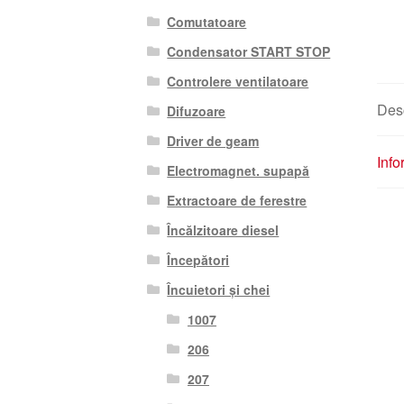
Comutatoare
Condensator START STOP
Controlere ventilatoare
Des
Difuzoare
Driver de geam
Info
Electromagnet. supapă
Extractoare de ferestre
Încălzitoare diesel
Începători
Încuietori și chei
1007
206
207