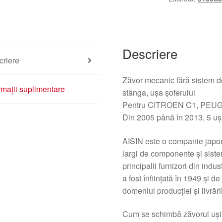
Citroën
C1
Peugeot
107
Descriere
9135S3
criere
Zăvor mecanic fără sistem de
rmații suplimentare
stânga, ușa șoferului
Pentru CITROEN C1, PEU
Din 2005 până în 2013, 5 uș
AISIN este o companie japon
largi de componente și siste
principalii furnizori din ind
a fost înființată în 1949 și d
domeniul producției și livrăr
Cum se schimbă zăvorul uși