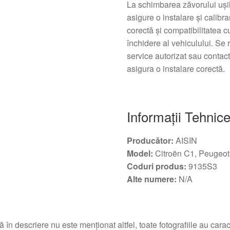
La schimbarea zăvorului ușil
asigure o instalare și calibr
corectă și compatibilitatea 
închidere al vehiculului. Se
service autorizat sau contact
asigura o instalare corectă.
Informații Tehnic
Producător:
AISIN
Model:
Citroën C1, Peugeot
Coduri produs:
9135S3
Alte numere:
N/A
 în descriere nu este menționat altfel, toate fotografiile au caracte