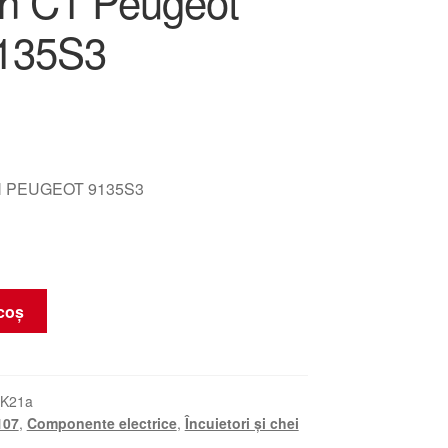
ën C1 Peugeot
135S3
 PEUGEOT 9135S3
coș
_K21a
107
,
Componente electrice
,
Încuietori și chei