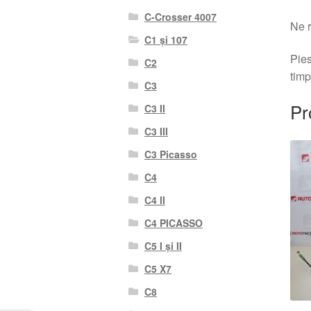
C-Crosser 4007
Ne r
C1 și 107
Pies
C2
timp
C3
Pr
C3 II
C3 III
C3 Picasso
C4
C4 II
C4 PICASSO
C5 I și II
C5 X7
C8