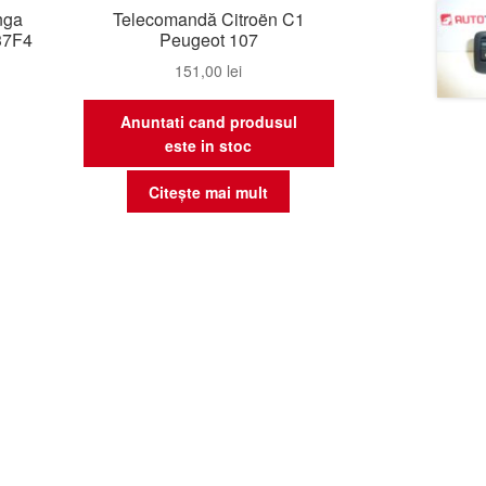
nga
Telecomandă Citroën C1
37F4
Peugeot 107
151,00
lei
Anuntati cand produsul
este in stoc
Citește mai mult