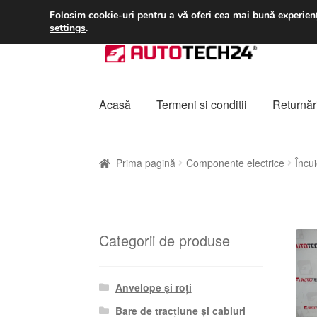
LIVRARE de la 33 lei
Folosim cookie-uri pentru a vă oferi cea mai bună experienț
settings
.
Sari
Sari
la
la
navigare
conținut
Acasă
Termeni si conditii
Returnări
Prima pagină
A lua legatura
Contul meu
Co
Prima pagină
Componente electrice
Încui
Plângere
Plățile
Politică de confidențialitat
Categorii de produse
Anvelope și roți
Bare de tracțiune și cabluri