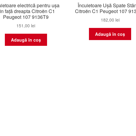
uietoare electrică pentru ușa
Încuietoare Ușă Spate Stâ
in față dreapta Citroën C1
Citroën C1 Peugeot 107 91
Peugeot 107 9136T9
182,00
lei
151,00
lei
Adaugă în coș
Adaugă în coș