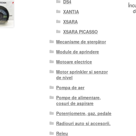
DS4
Înc
d
XANTIA
XSARA
XSARA PICASSO
Mecanisme de ștergător
Module de aprindere
Motoare electrice
Motor sprinkler si senzor
de nivel
Pompa de aer
Pompe de alimentare,
cosuri de aspirare
Potențiometre, gaz. pedale
Radiouri auto si accesorii.
Releu