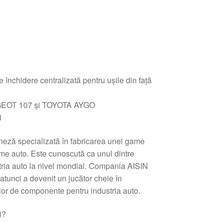
 închidere centralizată pentru ușile din față
GEOT 107 și TOYOTA AYGO
i
eză specializată în fabricarea unei game
me auto. Este cunoscută ca unul dintre
ustria auto la nivel mondial. Compania AISIN
e atunci a devenit un jucător cheie în
ilor de componente pentru industria auto.
i?