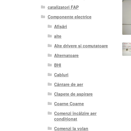
catalizatori FAP
Componente electrice
Afișări
alte
Alte drivere și comutatoare
Alternatoare
BHI
Cabluri
Cântare de aer
Clapete de aspirare
Coarne Coarne
Comenzi încălzire aer
condiționat
Comenzi la volan