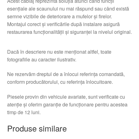
Acest cablaj reprezintă soluția atunci când funcții
esențiale ale scaunului nu mai răspund sau când există
semne vizibile de deteriorare a mufelor și firelor.
Montajul corect și verificările după instalare asigură
restaurarea funcționalității și siguranței la nivelul original.
Dacă în descriere nu este menționat altfel, toate
fotografiile au caracter ilustrativ.
Ne rezervăm dreptul de a înlocui referința comandată,
conform producătorului, cu referința înlocuitoare.
Piesele provin din vehicule avariate, sunt verificate cu
atenție și oferim garanție de funcționare pentru acestea
timp de 12 luni.
Produse similare