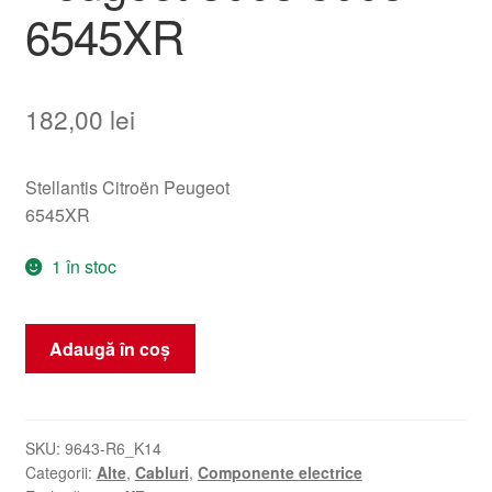
6545XR
182,00
lei
Stellantis Citroën Peugeot
6545XR
1 în stoc
Cantitate
Adaugă în coș
Faisceau
cablaj
pentru
scaunul
SKU:
9643-R6_K14
Categorii:
Alte
,
Cabluri
,
Componente electrice
șoferului