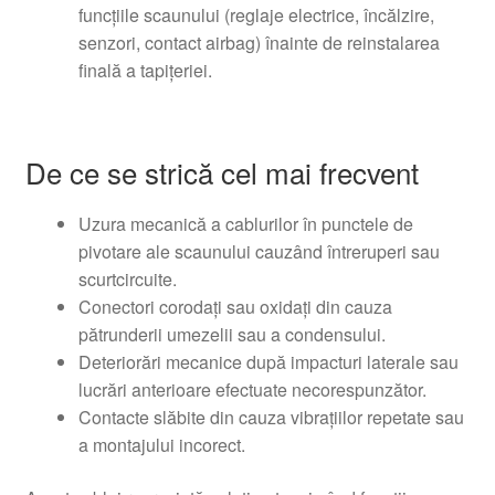
funcțiile scaunului (reglaje electrice, încălzire,
senzori, contact airbag) înainte de reinstalarea
finală a tapițeriei.
De ce se strică cel mai frecvent
Uzura mecanică a cablurilor în punctele de
pivotare ale scaunului cauzând întreruperi sau
scurtcircuite.
Conectori corodați sau oxidați din cauza
pătrunderii umezelii sau a condensului.
Deteriorări mecanice după impacturi laterale sau
lucrări anterioare efectuate necorespunzător.
Contacte slăbite din cauza vibrațiilor repetate sau
a montajului incorect.