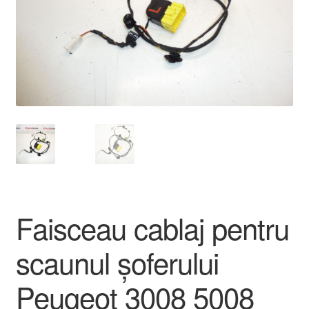
Livrare
Livrare în toată lumea
Plângere
Plățile
Politică de confidențialitate
Procedura de reclamație
Faisceau cablaj pentru
Termeni si conditii
scaunul șoferului
Peugeot 3008 5008