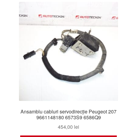
Ansamblu cabluri servodirecție Peugeot 207
9661148180 6573S9 6586Q9
454,00
lei