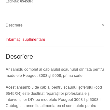
Etichetă:
6545XR
Peugeot
3008
5008
6545XR
Descriere
Informații suplimentare
Descriere
Ansamblu complet al cablajului scaunului din față pentru
modelele Peugeot 3008 și 5008, prima serie
Acest ansamblu de cablaj pentru scaunul şoferului (cod
6545XR) este destinat reparațiilor profesionale și
intervențiilor DIY pe modelele Peugeot 3008 I și 5008 I.
Cablagiul transmite alimentarea și semnalele pentru