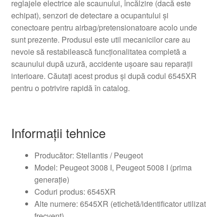
reglajele electrice ale scaunului, încălzire (dacă este
echipat), senzori de detectare a ocupantului și
conectoare pentru airbag/pretensionatoare acolo unde
sunt prezente. Produsul este util mecanicilor care au
nevoie să restabilească funcționalitatea completă a
scaunului după uzură, accidente ușoare sau reparații
interioare. Căutați acest produs și după codul 6545XR
pentru o potrivire rapidă în catalog.
Informații tehnice
Producător: Stellantis / Peugeot
Model: Peugeot 3008 I, Peugeot 5008 I (prima
generație)
Coduri produs: 6545XR
Alte numere: 6545XR (etichetă/identificator utilizat
frecvent)