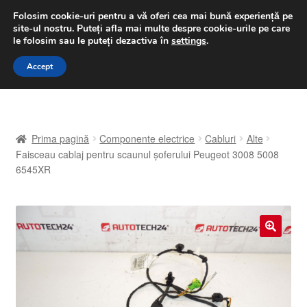
LIVRARE de la 33 lei
Folosim cookie-uri pentru a vă oferi cea mai bună experiență pe
site-ul nostru.
Puteți afla mai multe despre cookie-urile pe care
luni-vineri 9 a.m. - 4 p.m.
031 229 6816
le folosim sau le puteți dezactiva în
settings
.
Sari
Sari
Accept
Meniu
la
la
navigare
conținut
Prima pagină
Prima pagină
Componente electrice
Cabluri
Alte
A lua legatura
Faisceau cablaj pentru scaunul șoferului Peugeot 3008 5008
6545XR
Contul meu
Coș
🔍
Despre noi
Finalizare comandă