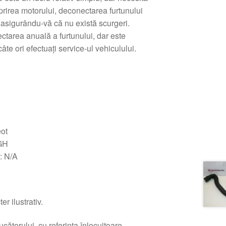
prirea motorului, deconectarea furtunului
 asigurându-vă că nu există scurgeri.
ctarea anuală a furtunului, dar este
 câte ori efectuați service-ul vehiculului.
ot
3GH
: N/A
r ilustrativ.
ătorului, cu referința înlocuitoare.