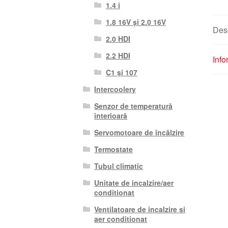
1.4 i
1.8 16V și 2.0 16V
Des
2.0 HDI
2.2 HDI
Info
C1 și 107
Intercoolery
Senzor de temperatură
interioară
Servomotoare de încălzire
Termostate
Tubul climatic
Unitate de incalzire/aer
conditionat
Ventilatoare de incalzire si
aer conditionat