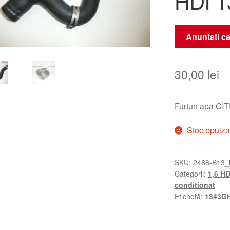
HDI 
Anuntati ca
30,00
lei
Furtun apa C
Stoc epuiza
SKU:
2488-B13_
Categorii:
1,6 HD
conditionat
Etichetă:
1343G