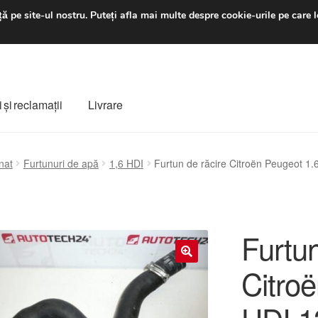
luni-vineri 9 a.m. - 4 p
ă pe site-ul nostru.
Puteți afla mai multe despre cookie-urile pe care l
 şi reclamații
Livrare
ș
Despre noi
Finalizare comandă
Livrare
Livrare în toată lumea
nat
Furtunuri de apă
1,6 HDI
Furtun de răcire Citroën Peugeot 1
e
Procedura de reclamație
Termeni si conditii
Furtun
Citro
🔍