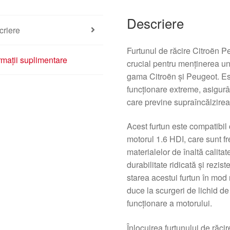
Descriere
criere
Furtunul de răcire Citroën 
rmații suplimentare
crucial pentru menținerea unu
gama Citroën și Peugeot. Est
funcționare extreme, asigurân
care previne supraîncălzirea
Acest furtun este compatibil
motorul 1.6 HDI, care sunt frec
materialelor de înaltă calitat
durabilitate ridicată și rezis
starea acestui furtun în mod
duce la scurgeri de lichid de
funcționare a motorului.
Înlocuirea furtunului de răcir