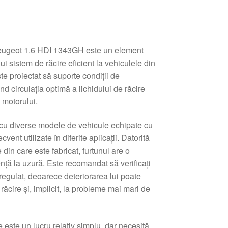
Peugeot 1.6 HDI 1343GH este un element
i sistem de răcire eficient la vehiculele din
e proiectat să suporte condiții de
d circulația optimă a lichidului de răcire
 motorului.
 cu diverse modele de vehicule echipate cu
vent utilizate în diferite aplicații. Datorită
e din care este fabricat, furtunul are o
tență la uzură. Este recomandat să verificați
 regulat, deoarece deteriorarea lui poate
 răcire și, implicit, la probleme mai mari de
e este un lucru relativ simplu, dar necesită