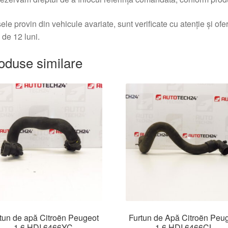
ele provin din vehicule avariate, sunt verificate cu atenție și of
 de 12 luni.
oduse similare
tun de apă Citroën Peugeot
Furtun de Apă Citroën Peu
1.6 HDI 6466YC
1.6 HDI 6466CL