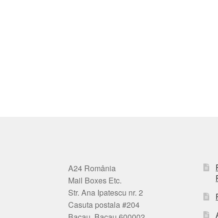
A24 România
Mail Boxes Etc.
Str. Ana Ipatescu nr. 2
Casuta postala #204
Bacau, Bacau 600002