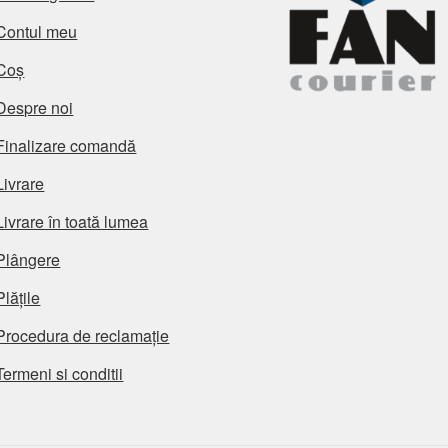
Contul meu
Coș
Despre noi
Finalizare comandă
Livrare
Livrare în toată lumea
Plângere
Plățile
Procedura de reclamație
Termeni si conditii