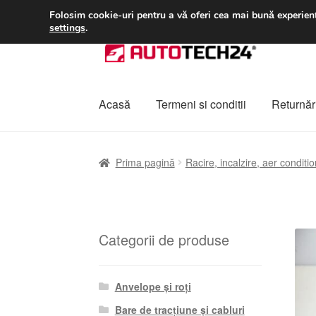
LIVRARE de la 33 lei
Folosim cookie-uri pentru a vă oferi cea mai bună experienț
settings
.
Sari
Sari
la
la
navigare
conținut
Acasă
Termeni si conditii
Returnări
Prima pagină
A lua legatura
Contul meu
Co
Prima pagină
Racire, incalzire, aer conditio
Plângere
Plățile
Politică de confidențialitat
Categorii de produse
Anvelope și roți
Bare de tracțiune și cabluri