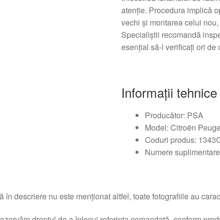
atenție. Procedura implică o
vechi și montarea celui nou,
Specialiștii recomandă inspe
esențial să-l verificați ori de
Informații tehnice
Producător: PSA
Model: Citroën Peuge
Coduri produs: 134
Numere suplimentare
 în descriere nu este menționat altfel, toate fotografiile au caracte
ezervăm dreptul de a înlocui referința comandată, conform produc