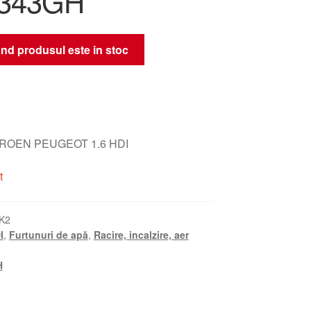
1343GH
nd produsul este in stoc
ITROEN PEUGEOT 1.6 HDI
t
K2
I
,
Furtunuri de apă
,
Racire, incalzire, aer
H