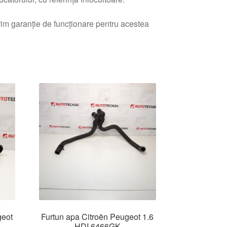
erim garanție de funcționare pentru acestea
geot
Furtun apa Citroën Peugeot 1.6
HDI 6466GK