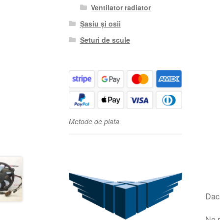
Ventilator radiator
Șasiu și osii
Seturi de scule
Metode de plata
Dacă
Ne r