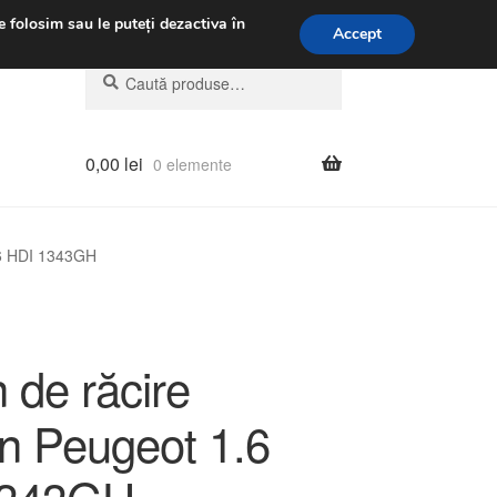
.m.
031 229 6816
e folosim sau le puteți dezactiva în
Accept
Caută
Caută
după:
0,00
lei
0 elemente
.6 HDI 1343GH
 de răcire
ën Peugeot 1.6