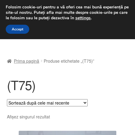
LIVRARE de la 33 lei
Folosim cookie-uri pentru a vă oferi cea mai bună experiență pe
site-ul nostru.
Puteți afla mai multe despre cookie-urile pe care
luni-vineri 9 a.m. - 4 p.m.
031 229 6816
le folosim sau le puteți dezactiva în
settings
.
Sari
Sari
Accept
Meniu
la
la
navigare
conținut
Prima pagină
Prima pagină
Produse etichetate „(T75)”
A lua legatura
(T75)
Contul meu
Coș
Despre noi
Afișez singurul rezultat
Finalizare comandă