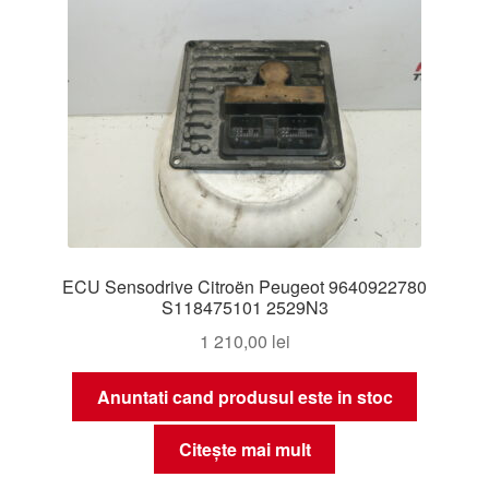
ECU Sensodrive Citroën Peugeot 9640922780
S118475101 2529N3
1 210,00
lei
Anuntati cand produsul este in stoc
Citește mai mult