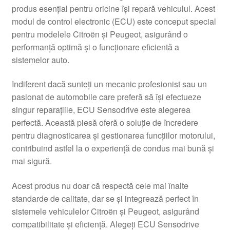
produs esențial pentru oricine își repară vehiculul. Acest
Livrare
modul de control electronic (ECU) este conceput special
pentru modelele Citroën și Peugeot, asigurând o
Livrare în toată lumea
performanță optimă și o funcționare eficientă a
sistemelor auto.
Plângere
Indiferent dacă sunteți un mecanic profesionist sau un
pasionat de automobile care preferă să își efectueze
Plățile
singur reparațiile, ECU Sensodrive este alegerea
perfectă. Această piesă oferă o soluție de încredere
Politică de confidențialitate
pentru diagnosticarea și gestionarea funcțiilor motorului,
contribuind astfel la o experiență de condus mai bună și
Procedura de reclamație
mai sigură.
Termeni si conditii
Acest produs nu doar că respectă cele mai înalte
standarde de calitate, dar se și integrează perfect în
sistemele vehiculelor Citroën și Peugeot, asigurând
compatibilitate și eficiență. Alegeți ECU Sensodrive