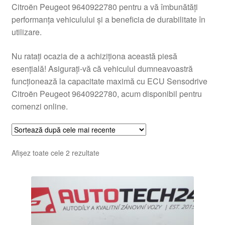
Citroën Peugeot 9640922780 pentru a vă îmbunătăți
performanța vehiculului și a beneficia de durabilitate în
utilizare.
Nu ratați ocazia de a achiziționa această piesă
esențială! Asigurați-vă că vehiculul dumneavoastră
funcționează la capacitate maximă cu ECU Sensodrive
Citroën Peugeot 9640922780, acum disponibil pentru
comenzi online.
Sortat
Afișez toate cele 2 rezultate
după
cele
mai
recente