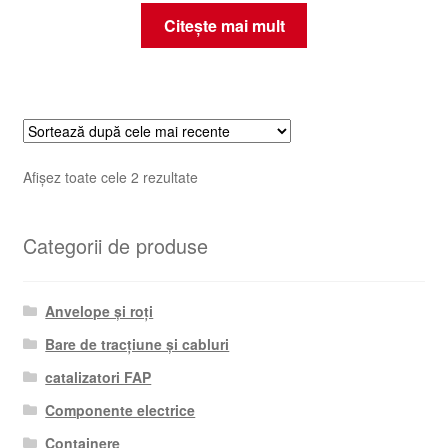
Citește mai mult
Sortat
Afișez toate cele 2 rezultate
după
cele
Categorii de produse
mai
recente
Anvelope și roți
Bare de tracțiune și cabluri
catalizatori FAP
Componente electrice
Containere