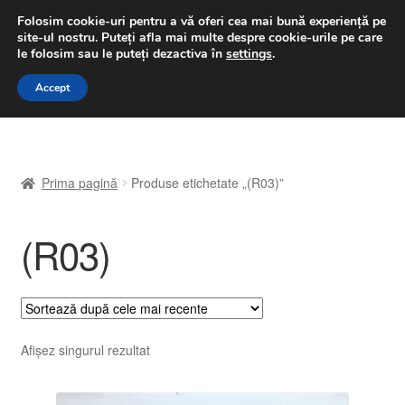
LIVRARE de la 33 lei
Folosim cookie-uri pentru a vă oferi cea mai bună experiență pe
site-ul nostru.
Puteți afla mai multe despre cookie-urile pe care
luni-vineri 9 a.m. - 4 p.m.
031 229 6816
le folosim sau le puteți dezactiva în
settings
.
Sari
Sari
Accept
Meniu
la
la
navigare
conținut
Prima pagină
Prima pagină
Produse etichetate „(R03)”
A lua legatura
(R03)
Contul meu
Coș
Despre noi
Afișez singurul rezultat
Finalizare comandă