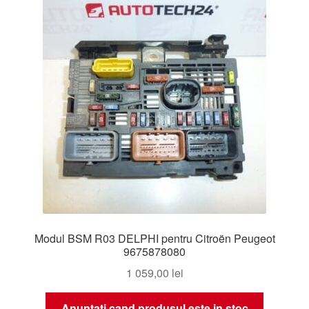
Livrare
Livrare în toată lumea
Plângere
Plățile
Politică de confidențialitate
Procedura de reclamație
Modul BSM R03 DELPHI pentru Citroën Peugeot
Termeni si conditii
9675878080
1 059,00
lei
Anuntati cand produsul este in stoc