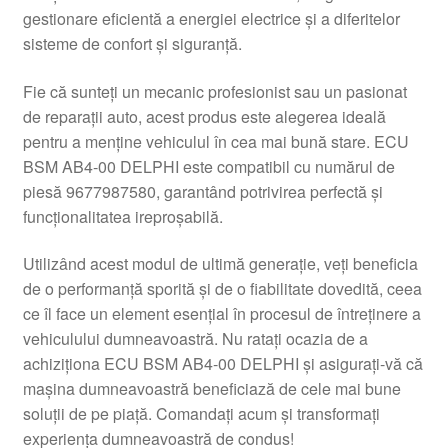
gestionare eficientă a energiei electrice și a diferitelor
Livrare
sisteme de confort și siguranță.
Livrare în toată lumea
Fie că sunteți un mecanic profesionist sau un pasionat
de reparații auto, acest produs este alegerea ideală
Plângere
pentru a menține vehiculul în cea mai bună stare. ECU
BSM AB4-00 DELPHI este compatibil cu numărul de
piesă 9677987580, garantând potrivirea perfectă și
Plățile
funcționalitatea ireproșabilă.
Politică de confidențialitate
Utilizând acest modul de ultimă generație, veți beneficia
de o performanță sporită și de o fiabilitate dovedită, ceea
Procedura de reclamație
ce îl face un element esențial în procesul de întreținere a
vehiculului dumneavoastră. Nu ratați ocazia de a
Termeni si conditii
achiziționa ECU BSM AB4-00 DELPHI și asigurați-vă că
mașina dumneavoastră beneficiază de cele mai bune
soluții de pe piață. Comandați acum și transformați
experiența dumneavoastră de condus!