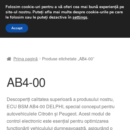
LIVRARE de la 33 lei
Folosim cookie-uri pentru a vă oferi cea mai bună experiență pe
site-ul nostru.
Puteți afla mai multe despre cookie-urile pe care
luni-vineri 9 a.m. - 4 p.m.
031 229 6816
le folosim sau le puteți dezactiva în
settings
.
Sari
Sari
Accept
Meniu
la
la
navigare
conținut
Prima pagină
Prima pagină
Produse etichetate „AB4-00”
A lua legatura
AB4-00
Contul meu
Coș
Descoperiți calitatea superioară a produsului nostru,
ECU BSM AB4-00 DELPHI, special conceput pentru
Despre noi
autovehiculele Citroën și Peugeot. Acest modul de
control electronic este esențial pentru optimizarea
Finalizare comandă
funcționării vehiculului dumneavoastră, asigurând o