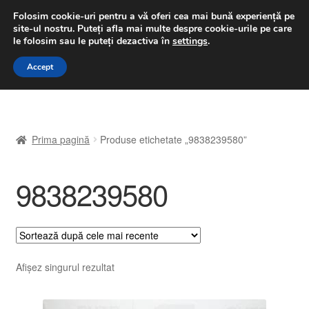
LIVRARE de la 33 lei
Folosim cookie-uri pentru a vă oferi cea mai bună experiență pe
site-ul nostru.
Puteți afla mai multe despre cookie-urile pe care
luni-vineri 9 a.m. - 4 p.m.
031 229 6816
le folosim sau le puteți dezactiva în
settings
.
Sari
Sari
Accept
Meniu
la
la
navigare
conținut
Prima pagină
Prima pagină
Produse etichetate „9838239580”
A lua legatura
9838239580
Contul meu
Coș
Despre noi
Afișez singurul rezultat
Finalizare comandă