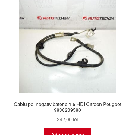
Livrare
Livrare în toată lumea
Plângere
Plățile
Politică de confidențialitate
Procedura de reclamație
Cablu pol negativ baterie 1.5 HDI Citroën Peugeot
Termeni si conditii
9838239580
242,00
lei
Adaugă în coș