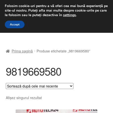
LIVRARE de la 33 lei
Folosim cookie-uri pentru a vă oferi cea mai bună experiență pe
site-ul nostru.
Puteți afla mai multe despre cookie-urile pe care
luni-vineri 9 a.m. - 4 p.m.
031 229 6816
le folosim sau le puteți dezactiva în
settings
.
Sari
Sari
Accept
Meniu
la
la
navigare
conținut
Prima pagină
Prima pagină
Produse etichetate „9819669580”
A lua legatura
9819669580
Contul meu
Coș
Despre noi
Afișez singurul rezultat
Finalizare comandă