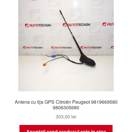
Livrare
Livrare în toată lumea
Plângere
Plățile
Politică de confidențialitate
Procedura de reclamație
Antena cu tija GPS Citroën Peugeot 9819669580
Termeni si conditii
9806305680
303,00
lei
Anuntati cand produsul este in stoc