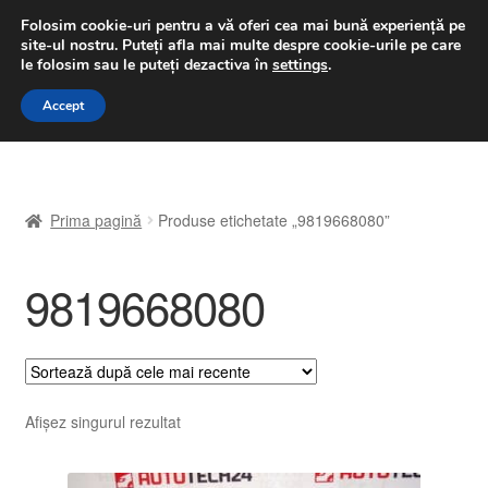
LIVRARE de la 33 lei
Folosim cookie-uri pentru a vă oferi cea mai bună experiență pe
site-ul nostru.
Puteți afla mai multe despre cookie-urile pe care
luni-vineri 9 a.m. - 4 p.m.
031 229 6816
le folosim sau le puteți dezactiva în
settings
.
Sari
Sari
Accept
Meniu
la
la
navigare
conținut
Prima pagină
Prima pagină
Produse etichetate „9819668080”
A lua legatura
9819668080
Contul meu
Coș
Despre noi
Afișez singurul rezultat
Finalizare comandă