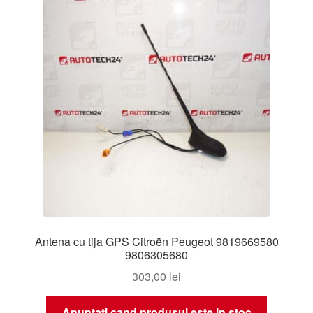
Livrare
Livrare în toată lumea
Plângere
Plățile
Politică de confidențialitate
Procedura de reclamație
Antena cu tija GPS Citroën Peugeot 9819669580
Termeni si conditii
9806305680
303,00
lei
Anuntati cand produsul este in stoc