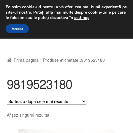
LIVRARE de la 33 lei
Folosim cookie-uri pentru a vă oferi cea mai bună experiență pe
site-ul nostru.
Puteți afla mai multe despre cookie-urile pe care
luni-vineri 9 a.m. - 4 p.m.
031 229 6816
le folosim sau le puteți dezactiva în
settings
.
Sari
Sari
Accept
Meniu
la
la
navigare
conținut
Prima pagină
Prima pagină
Produse etichetate „9819523180”
A lua legatura
9819523180
Contul meu
Coș
Despre noi
Afișez singurul rezultat
Finalizare comandă