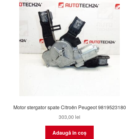
Livrare
Livrare în toată lumea
Plângere
Plățile
Politică de confidențialitate
Procedura de reclamație
Motor stergator spate Citroën Peugeot 9819523180
Termeni si conditii
303,00
lei
Adaugă în coș